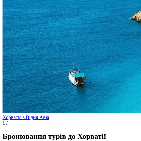
Хорватія з Відня
Авіа
1
/
Бронювання турів до Хорватії