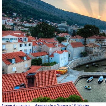
Серце Адріатики… Чорногорія + Хорватія
18 039
грн.