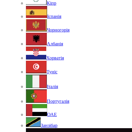
Кіпр
Іспанія
Чорногорія
Албанія
Хорватія
Туніс
Італія
Португалія
ОАЕ
Занзібар