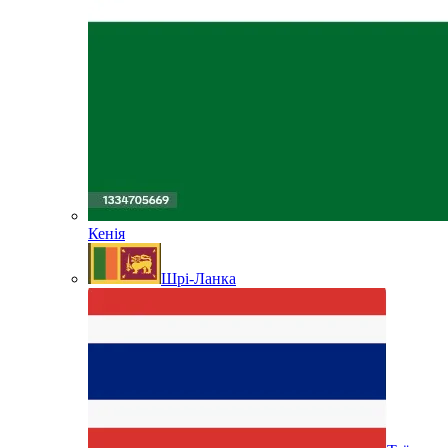
Кенія
Шрі-Ланка