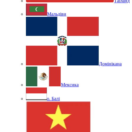
Таїланд
Мальдіви
Домінікана
Мексика
о. Балі