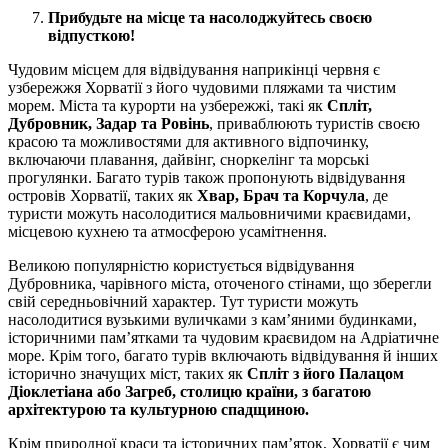
Прибудьте на місце та насолоджуйтесь своєю
відпусткою!
Чудовим місцем для відвідування наприкінці червня є
узбережжя Хорватії з його чудовими пляжами та чистим
морем. Міста та курорти на узбережжі, такі як
Спліт,
Дубровник, Задар та Ровінь
, приваблюють туристів своєю
красою та можливостями для активного відпочинку,
включаючи плавання, дайвінг, сноркелінг та морські
прогулянки. Багато турів також пропонують відвідування
островів Хорватії, таких як
Хвар, Брач та Корчула
, де
туристи можуть насолодитися мальовничими краєвидами,
місцевою кухнею та атмосферою усамітнення.
Великою популярністю користується відвідування
Дубровника, чарівного міста, оточеного стінами, що зберегли
свій середньовічний характер. Тут туристи можуть
насолодитися вузькими вуличками з кам’яними будинками,
історичними пам’ятками та чудовим краєвидом на Адріатичне
море. Крім того, багато турів включають відвідування й інших
історично значущих міст, таких як
Спліт з його Палацом
Діоклетіана або Загреб, столицю країни, з багатою
архітектурою та культурною спадщиною.
Крім природної краси та історичних пам’яток, Хорватії є чим