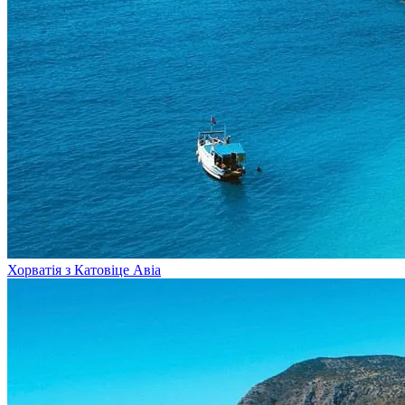
Хорватія з Катовіце
Авіа