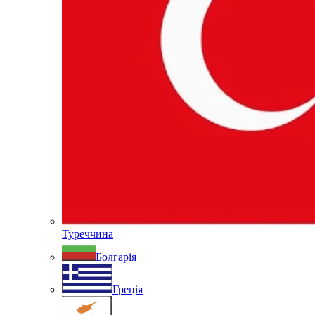
Туреччина
Болгарія
Греція