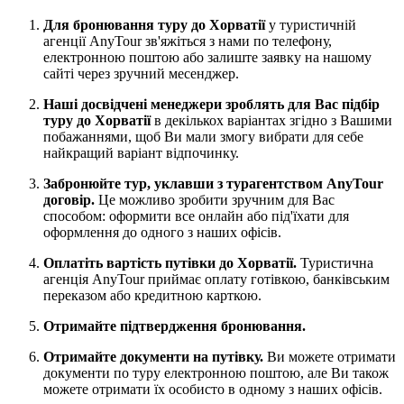
Для бронювання туру до Хорватії
у туристичній
агенції AnyTour зв'яжіться з нами по телефону,
електронною поштою або залиште заявку на нашому
сайті через зручний месенджер.
Наші досвідчені менеджери зроблять для Вас підбір
туру до Хорватії
в декількох варіантах згідно з Вашими
побажаннями, щоб Ви мали змогу вибрати для себе
найкращий варіант відпочинку.
Забронюйте тур, уклавши з турагентством AnyTour
договір.
Це можливо зробити зручним для Вас
способом: оформити все онлайн або під'їхати для
оформлення до одного з наших офісів.
Оплатіть вартість путівки до Хорватії.
Туристична
агенція AnyTour приймає оплату готівкою, банківським
переказом або кредитною карткою.
Отримайте підтвердження бронювання.
Отримайте документи на путівку.
Ви можете отримати
документи по туру електронною поштою, але Ви також
можете отримати їх особисто в одному з наших офісів.