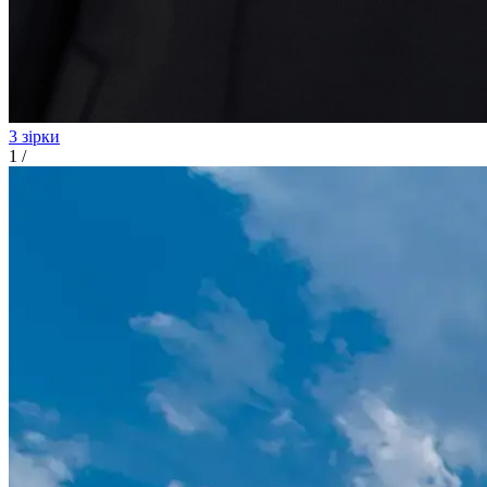
3 зірки
1
/