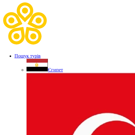
Пошук турів
Єгипет