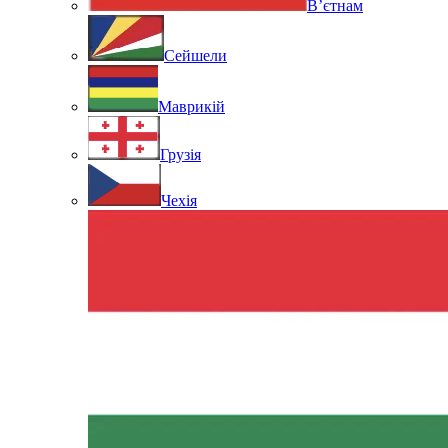
В’єтнам
Сейшели
Маврикій
Грузія
Чехія