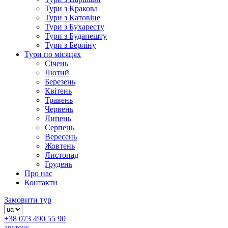
Тури з Кракова
Тури з Катовіце
Тури з Бухаресту
Тури з Будапешту
Тури з Берліну
Тури по місяцях
Січень
Лютий
Березень
Квітень
Травень
Червень
Липень
Серпень
Вересень
Жовтень
Листопад
Грудень
Про нас
Контакти
Замовити тур
+38 073 490 55 90
anytour