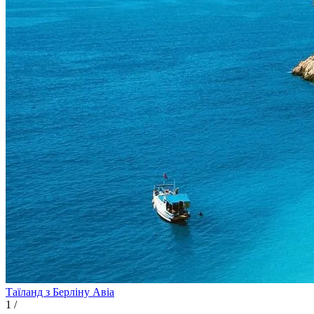
Таїланд з Берліну
Авіа
1
/