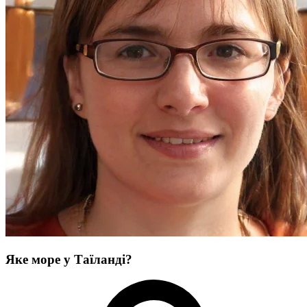
Яке море у Таїланді?