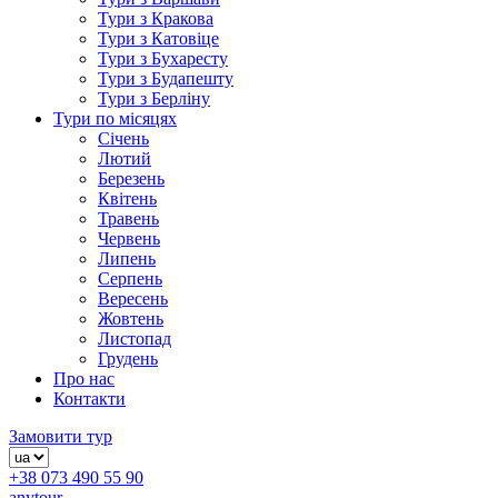
Тури з Кракова
Тури з Катовіце
Тури з Бухаресту
Тури з Будапешту
Тури з Берліну
Тури по місяцях
Січень
Лютий
Березень
Квітень
Травень
Червень
Липень
Серпень
Вересень
Жовтень
Листопад
Грудень
Про нас
Контакти
Замовити тур
+38 073 490 55 90
anytour