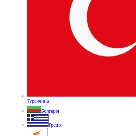
Туреччина
Болгарія
Греція