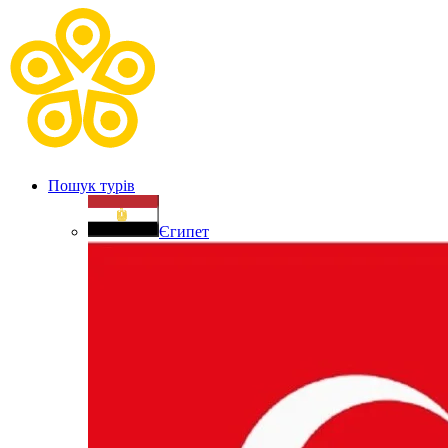
Пошук турів
Єгипет