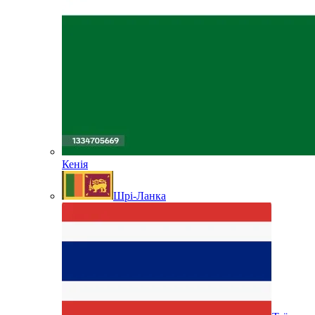
Кенія
Шрі-Ланка