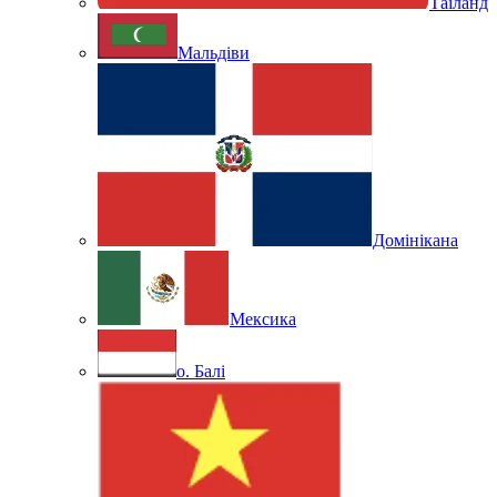
Таїланд
Мальдіви
Домінікана
Мексика
о. Балі