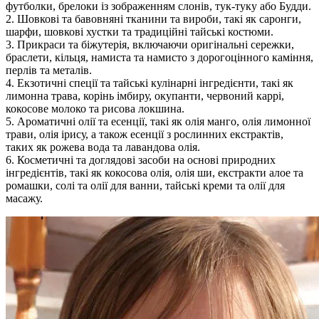
футболки, брелоки із зображенням слонів, тук-туку або Будди.
2. Шовкові та бавовняні тканини та вироби, такі як саронги,
шарфи, шовкові хустки та традиційні тайські костюми.
3. Прикраси та біжутерія, включаючи оригінальні сережки,
браслети, кільця, намиста та намисто з дорогоцінного каміння,
перлів та металів.
4. Екзотичні спеції та тайські кулінарні інгредієнти, такі як
лимонна трава, корінь імбиру, окупанти, червоний каррі,
кокосове молоко та рисова локшина.
5. Ароматичні олії та есенції, такі як олія манго, олія лимонної
трави, олія ірису, а також есенції з рослинних екстрактів,
таких як рожева вода та лавандова олія.
6. Косметичні та доглядові засоби на основі природних
інгредієнтів, такі як кокосова олія, олія ши, екстракти алое та
ромашки, солі та олії для ванни, тайські креми та олії для
масажу.