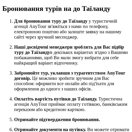
Бронювання турів на до Таїланду
Для бронювання туру до Таїланду
у туристичній
агенції AnyTour зв'яжіться з нами по телефону,
електронною поштою або залиште заявку на нашому
сайті через зручний месенджер.
Наші досвідчені менеджери зроблять для Вас підбір
туру до Таїланду
в декількох варіантах згідно з Вашими
побажаннями, щоб Ви мали змогу вибрати для себе
найкращий варіант відпочинку.
Забронюйте тур, уклавши з турагентством AnyTour
договір.
Це можливо зробити зручним для Вас
способом: оформити все онлайн або під'їхати для
оформлення до одного з наших офісів.
Оплатіть вартість путівки до Таїланду.
Туристична
агенція AnyTour приймає оплату готівкою, банківським
переказом або кредитною карткою.
Отримайте підтвердження бронювання.
Отримайте документи на путівку.
Ви можете отримати