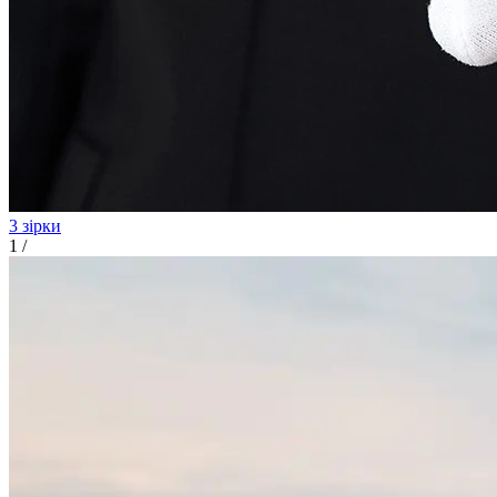
3 зірки
1
/