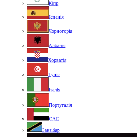
Кіпр
Іспанія
Чорногорія
Албанія
Хорватія
Туніс
Італія
Португалія
ОАЕ
Занзібар