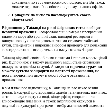
документи по туру електронною поштою, але Ви також
можете отримати їх особисто в одному з наших офісів.
Прибудьте на місце та насолоджуйтесь своєю
відпусткою!
Відпочинок у Таїланді на рівні 4-зіркових готелів обіцяє
незабутні враження.
Комфортабельні номери з прекрасним
видом на море або тропічні сади, шикарні ресторани з
вишуканою кухнею та різноманітними стравами тайської
кухні, спа-центри з широким вибором процедур для релаксації
та оздоровлення – все це чекає на вас у готелях 4 зірки.
Таїланд відомий своїми білими пляжами і теплим морем цілий
рік. Відпочинок у такому райському місці стане справжнім
подарунком для тіла та душі. А
завдяки гарячим турам ви
можете суттєво заощадити на вартості проживання,
не
поступаючись при цьому в якості обслуговування та
проживання.
Крім пляжного відпочинку, в Таїланді на вас чекає безліч
розваг. Екскурсії до стародавніх храмів та визначних пам’яток,
активні види спорту на воді, віндсерфінг, сноркелінг та
глибоководне плавання, а також захоплюючі екскурсії в
джунглі та культурні програми – вибір активностей залежить