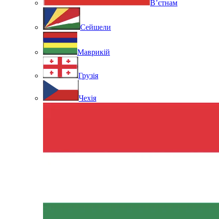
В’єтнам
Сейшели
Маврикій
Грузія
Чехія