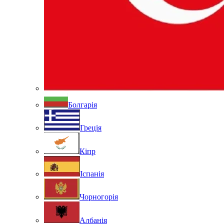
Болгарія
Греція
Кіпр
Іспанія
Чорногорія
Албанія