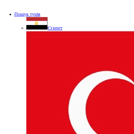
Пошук турів
Єгипет