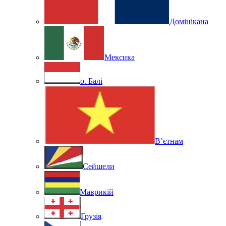
Домінікана
Мексика
о. Балі
В’єтнам
Сейшели
Маврикій
Грузія