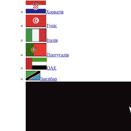
Хорватія
Туніс
Італія
Португалія
ОАЕ
Занзібар