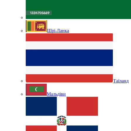
Шрі-Ланка
Таїланд
Мальдіви