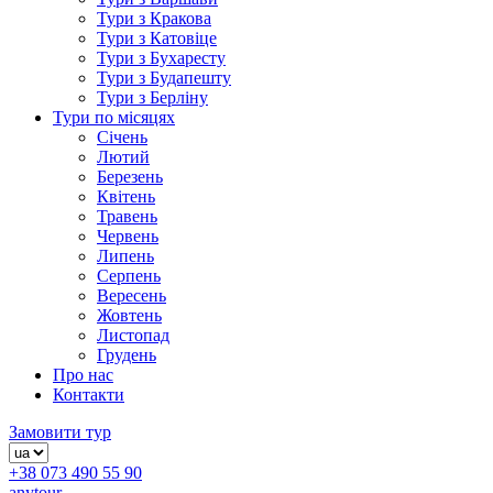
Тури з Кракова
Тури з Катовіце
Тури з Бухаресту
Тури з Будапешту
Тури з Берліну
Тури по місяцях
Січень
Лютий
Березень
Квітень
Травень
Червень
Липень
Серпень
Вересень
Жовтень
Листопад
Грудень
Про нас
Контакти
Замовити тур
+38 073 490 55 90
anytour