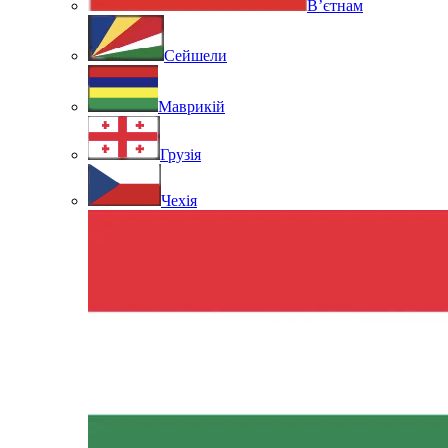
В’єтнам
Сейшели
Маврикій
Грузія
Чехія