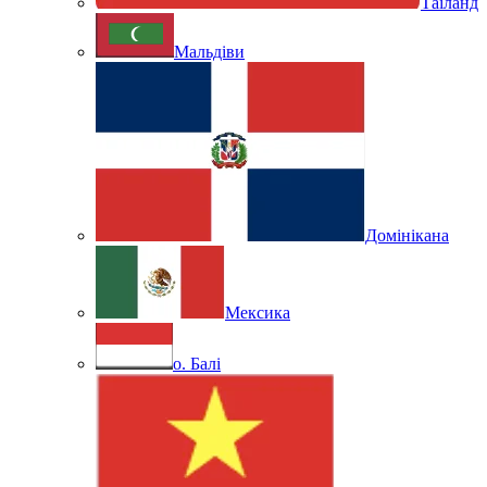
Таїланд
Мальдіви
Домінікана
Мексика
о. Балі