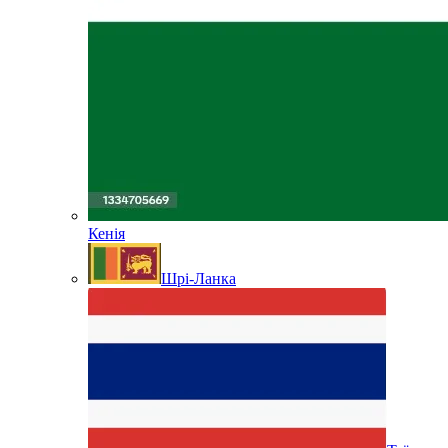
Кенія
Шрі-Ланка