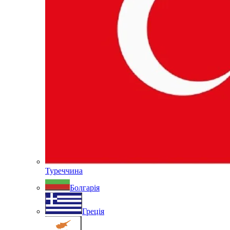
Туреччина
Болгарія
Греція