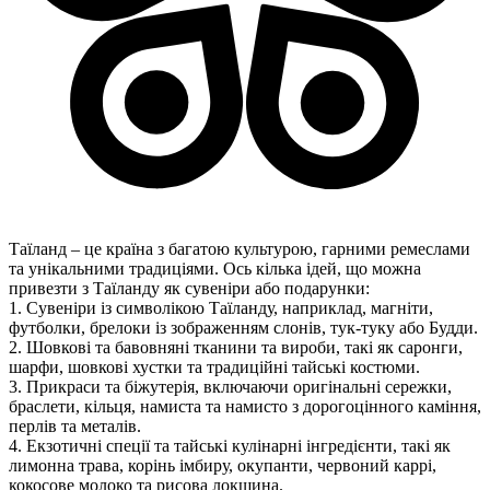
Таїланд – це країна з багатою культурою, гарними ремеслами
та унікальними традиціями. Ось кілька ідей, що можна
привезти з Таїланду як сувеніри або подарунки:
1. Сувеніри із символікою Таїланду, наприклад, магніти,
футболки, брелоки із зображенням слонів, тук-туку або Будди.
2. Шовкові та бавовняні тканини та вироби, такі як саронги,
шарфи, шовкові хустки та традиційні тайські костюми.
3. Прикраси та біжутерія, включаючи оригінальні сережки,
браслети, кільця, намиста та намисто з дорогоцінного каміння,
перлів та металів.
4. Екзотичні спеції та тайські кулінарні інгредієнти, такі як
лимонна трава, корінь імбиру, окупанти, червоний каррі,
кокосове молоко та рисова локшина.