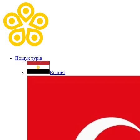
Пошук турів
Єгипет