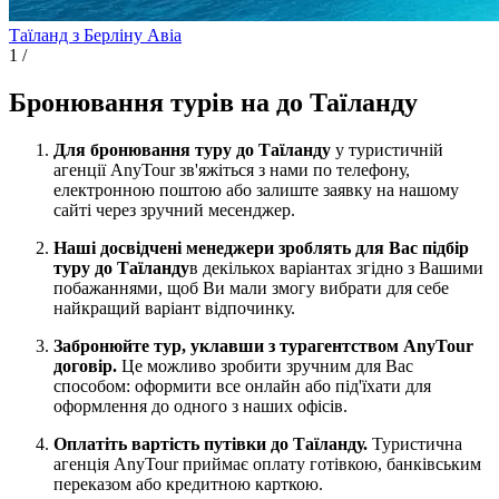
Таїланд з Берліну
Авіа
1
/
Бронювання турів на до Таїланду
Для бронювання туру до Таїланду
у туристичній
агенції AnyTour зв'яжіться з нами по телефону,
електронною поштою або залиште заявку на нашому
сайті через зручний месенджер.
Наші досвідчені менеджери зроблять для Вас підбір
туру до Таїланду
в декількох варіантах згідно з Вашими
побажаннями, щоб Ви мали змогу вибрати для себе
найкращий варіант відпочинку.
Забронюйте тур, уклавши з турагентством AnyTour
договір.
Це можливо зробити зручним для Вас
способом: оформити все онлайн або під'їхати для
оформлення до одного з наших офісів.
Оплатіть вартість путівки до Таїланду.
Туристична
агенція AnyTour приймає оплату готівкою, банківським
переказом або кредитною карткою.