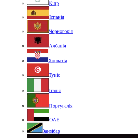
Кіпр
Іспанія
Чорногорія
Албанія
Хорватія
Туніс
Італія
Португалія
ОАЕ
Занзібар