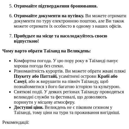
Отримайте підтвердження бронювання.
Отримайте документи на путівку.
Ви можете отримати
документи по туру електронною поштою, але Ви також
можете отримати їх особисто в одному з наших офісів.
Прибудьте на місце та насолоджуйтесь своєю
відпусткою!
Чому варто обрати Таїланд на Великдень:
Комфортна погода. У цю пору року в Таїланді панує
хороша погода без спеки.
Різноманітність курортів. Ви можете обрати жваві пляжі
Пхукету або Паттайї,
усамітнені острови
Крабі або
Самуї
, або ж вирушити на північ Таїланду, щоб
познайомитися з його багатою історією та культурою.
Святкові події. У деяких регіонах Таїланду проводяться
великодні служби та фестивалі, що дозволяють
поринути у місцеву атмосферу.
Доступні ціни.
Великдень не є піковим сезоном у
Таїланді, тому ціни на тури та проживання вигідніші.
Рекомендації: