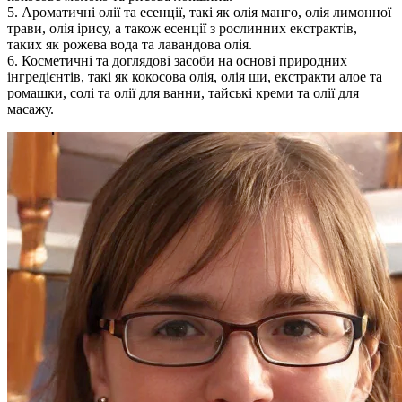
5. Ароматичні олії та есенції, такі як олія манго, олія лимонної
трави, олія ірису, а також есенції з рослинних екстрактів,
таких як рожева вода та лавандова олія.
6. Косметичні та доглядові засоби на основі природних
інгредієнтів, такі як кокосова олія, олія ши, екстракти алое та
ромашки, солі та олії для ванни, тайські креми та олії для
масажу.