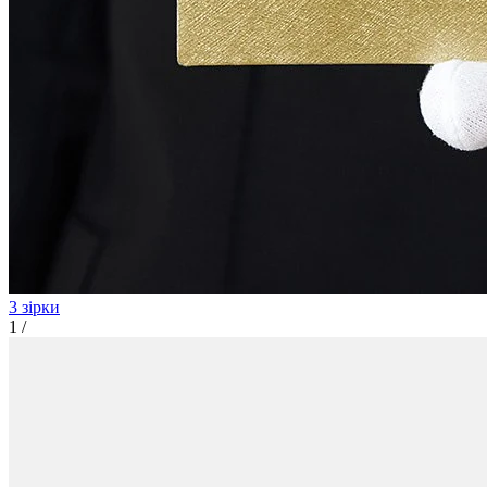
3 зірки
1
/