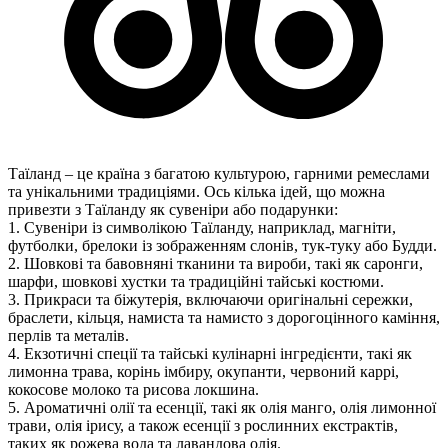
Таїланд – це країна з багатою культурою, гарними ремеслами
та унікальними традиціями. Ось кілька ідей, що можна
привезти з Таїланду як сувеніри або подарунки:
1. Сувеніри із символікою Таїланду, наприклад, магніти,
футболки, брелоки із зображенням слонів, тук-туку або Будди.
2. Шовкові та бавовняні тканини та вироби, такі як саронги,
шарфи, шовкові хустки та традиційні тайські костюми.
3. Прикраси та біжутерія, включаючи оригінальні сережки,
браслети, кільця, намиста та намисто з дорогоцінного каміння,
перлів та металів.
4. Екзотичні спеції та тайські кулінарні інгредієнти, такі як
лимонна трава, корінь імбиру, окупанти, червоний каррі,
кокосове молоко та рисова локшина.
5. Ароматичні олії та есенції, такі як олія манго, олія лимонної
трави, олія ірису, а також есенції з рослинних екстрактів,
таких як рожева вода та лавандова олія.