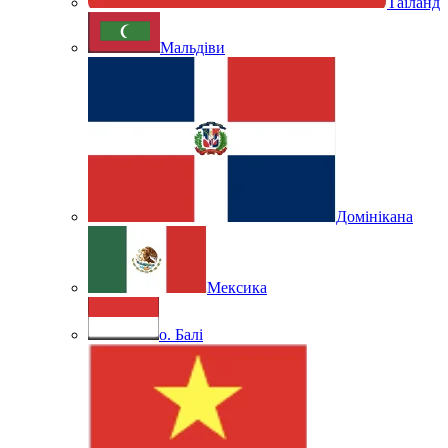
Таїланд
Мальдіви
Домінікана
Мексика
о. Балі