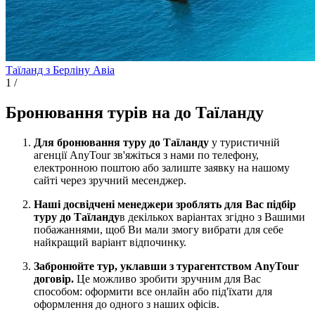
Таїланд з Берліну
Авіа
1
/
Бронювання турів на до Таїланду
Для бронювання туру до Таїланду
у туристичній
агенції AnyTour зв'яжіться з нами по телефону,
електронною поштою або залиште заявку на нашому
сайті через зручний месенджер.
Наші досвідчені менеджери зроблять для Вас підбір
туру до Таїланду
в декількох варіантах згідно з Вашими
побажаннями, щоб Ви мали змогу вибрати для себе
найкращий варіант відпочинку.
Забронюйте тур, уклавши з турагентством AnyTour
договір.
Це можливо зробити зручним для Вас
способом: оформити все онлайн або під'їхати для
оформлення до одного з наших офісів.