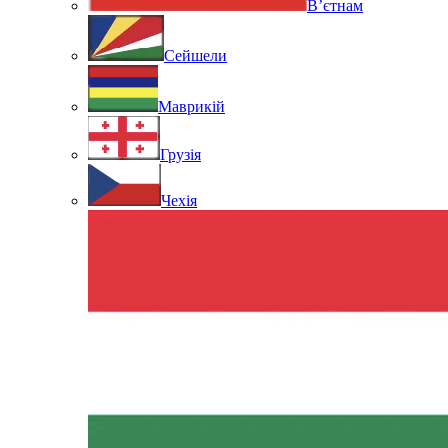
В’єтнам
Сейшели
Маврикій
Грузія
Чехія