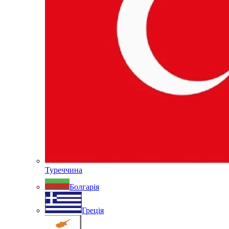
Туреччина
Болгарія
Греція