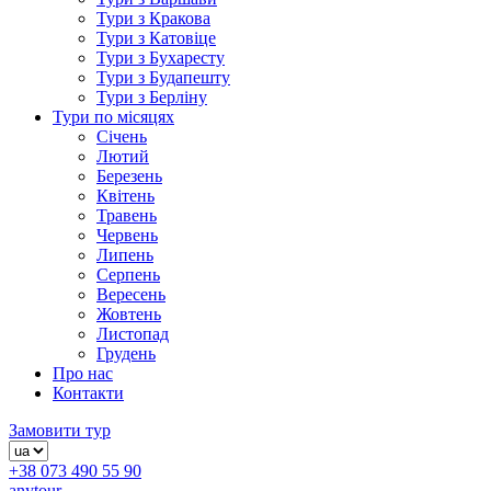
Тури з Кракова
Тури з Катовіце
Тури з Бухаресту
Тури з Будапешту
Тури з Берліну
Тури по місяцях
Січень
Лютий
Березень
Квітень
Травень
Червень
Липень
Серпень
Вересень
Жовтень
Листопад
Грудень
Про нас
Контакти
Замовити тур
+38 073 490 55 90
anytour