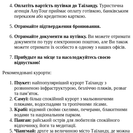
Оплатіть вартість путівки до Таїланду.
Туристична
агенція AnyTour приймає оплату готівкою, банківським
переказом або кредитною карткою.
Отримайте підтвердження бронювання.
Отримайте документи на путівку.
Ви можете отримати
документи по туру електронною поштою, але Ви також
можете отримати їх особисто в одному з наших офісів.
Прибудьте на місце та насолоджуйтесь своєю
відпусткою!
Рекомендовані курорти:
Пхукет:
найпопулярніший курорт Таїланду з
розвиненою інфраструктурою, безліччю пляжів, розваг
та пам’яток.
Самуї:
більш спокійний курорт з мальовничими
пляжами, водоспадами та тропічними лісами.
Крабі:
відомий своїми скелями, печерами, блакитними
водами та національним парком.
Панган:
райський острів для любителів спокійного
відпочинку, йоги та медитації.
Чіангмай:
друге за величиною місто Таїланду, де можна