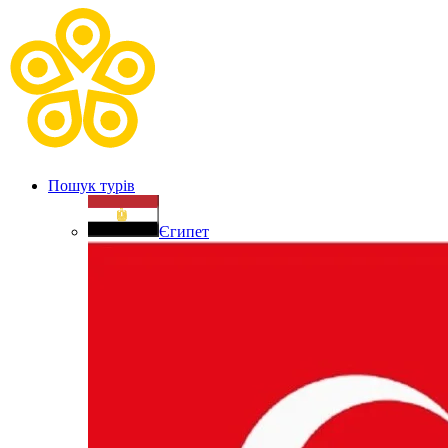
Пошук турів
Єгипет