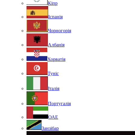
Кіпр
Іспанія
Чорногорія
Албанія
Хорватія
Туніс
Італія
Португалія
ОАЕ
Занзібар