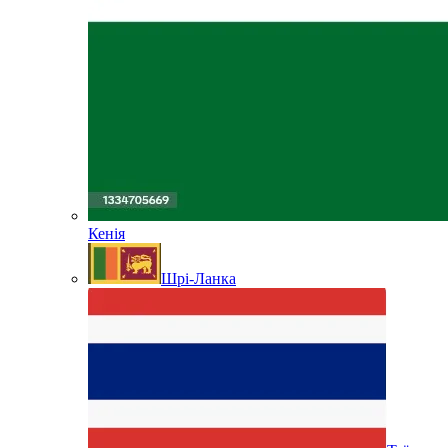
Кенія
Шрі-Ланка