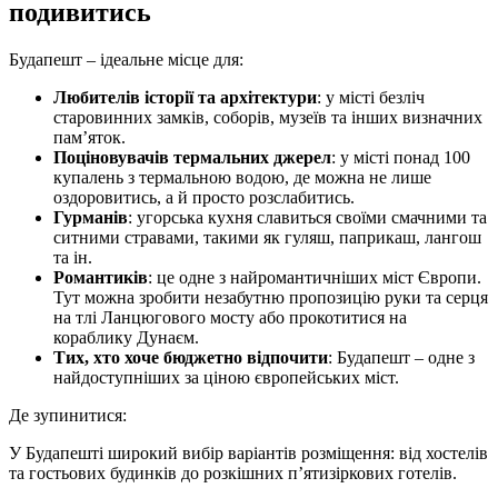
подивитись
Будапешт – ідеальне місце для:
Любителів історії та архітектури
: у місті безліч
старовинних замків, соборів, музеїв та інших визначних
пам’яток.
Поціновувачів термальних джерел
: у місті понад 100
купалень з термальною водою, де можна не лише
оздоровитись, а й просто розслабитись.
Гурманів
: угорська кухня славиться своїми смачними та
ситними стравами, такими як гуляш, паприкаш, лангош
та ін.
Романтиків
: це одне з найромантичніших міст Європи.
Тут можна зробити незабутню пропозицію руки та серця
на тлі Ланцюгового мосту або прокотитися на
кораблику Дунаєм.
Тих, хто хоче бюджетно відпочити
: Будапешт – одне з
найдоступніших за ціною європейських міст.
Де зупинитися:
У Будапешті широкий вибір варіантів розміщення: від хостелів
та гостьових будинків до розкішних п’ятизіркових готелів.