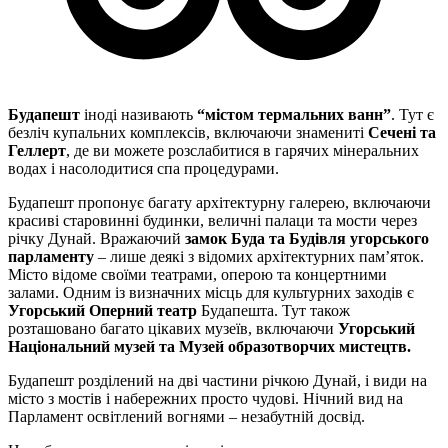
Будапешт
іноді називають
“містом термальних ванн”
. Тут є
безліч купальних комплексів, включаючи знамениті
Сечені та
Геллерт
, де ви можете розслабитися в гарячих мінеральних
водах і насолодитися спа процедурами.
Будапешт пропонує багату архітектурну галерею, включаючи
красиві старовинні будинки, величні палаци та мости через
річку Дунай. Вражаючий
замок Буда та Будівля угорського
парламенту
– лише деякі з відомих архітектурних пам’яток.
Місто відоме своїми театрами, оперою та концертними
залами. Одним із визначних місць для культурних заходів є
Угорський Оперний театр
Будапешта. Тут також
розташовано багато цікавих музеїв, включаючи
Угорський
Національний музей та Музей образотворчих мистецтв.
Будапешт розділений на дві частини річкою Дунай, і види на
місто з мостів і набережних просто чудові. Нічний вид на
Парламент освітлений вогнями – незабутній досвід.