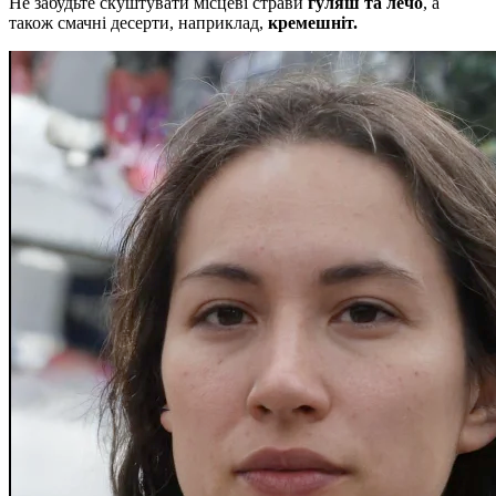
Не забудьте скуштувати місцеві страви
гуляш та лечо
, а
також смачні десерти, наприклад,
кремешніт.