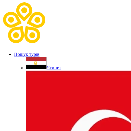
Пошук турів
Єгипет