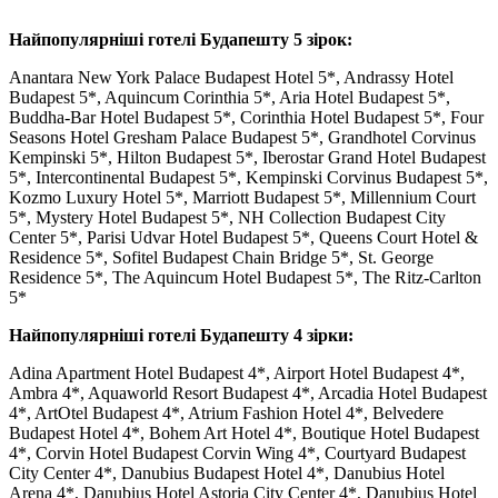
Найпопулярніші готелі Будапешту 5 зірок:
Anantara New York Palace Budapest Hotel 5*, Andrassy Hotel
Budapest 5*, Aquincum Corinthia 5*, Aria Hotel Budapest 5*,
Buddha-Bar Hotel Budapest 5*, Corinthia Hotel Budapest 5*, Four
Seasons Hotel Gresham Palace Budapest 5*, Grandhotel Corvinus
Kempinski 5*, Hilton Budapest 5*, Iberostar Grand Hotel Budapest
5*, Intercontinental Budapest 5*, Kempinski Corvinus Budapest 5*,
Kozmo Luxury Hotel 5*, Marriott Budapest 5*, Millennium Court
5*, Mystery Hotel Budapest 5*, NH Collection Budapest City
Center 5*, Parisi Udvar Hotel Budapest 5*, Queens Court Hotel &
Residence 5*, Sofitel Budapest Chain Bridge 5*, St. George
Residence 5*, The Aquincum Hotel Budapest 5*, The Ritz-Carlton
5*
Найпопулярніші готелі Будапешту 4 зірки:
Adina Apartment Hotel Budapest 4*, Airport Hotel Budapest 4*,
Ambra 4*, Aquaworld Resort Budapest 4*, Arcadia Hotel Budapest
4*, ArtOtel Budapest 4*, Atrium Fashion Hotel 4*, Belvedere
Budapest Hotel 4*, Bohem Art Hotel 4*, Boutique Hotel Budapest
4*, Corvin Hotel Budapest Corvin Wing 4*, Courtyard Budapest
City Center 4*, Danubius Budapest Hotel 4*, Danubius Hotel
Arena 4*, Danubius Hotel Astoria City Center 4*, Danubius Hotel