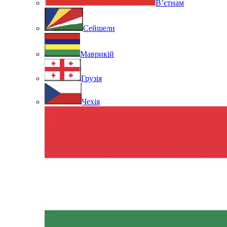
В’єтнам
Сейшели
Маврикій
Грузія
Чехія