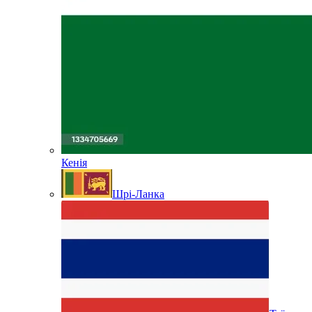
Кенія
Шрі-Ланка