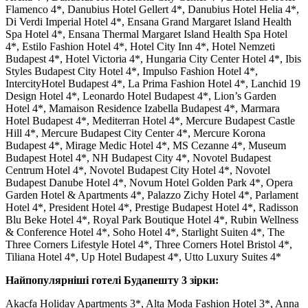
Flamenco 4*, Danubius Hotel Gellert 4*, Danubius Hotel Helia 4*,
Di Verdi Imperial Hotel 4*, Ensana Grand Margaret Island Health
Spa Hotel 4*, Ensana Thermal Margaret Island Health Spa Hotel
4*, Estilo Fashion Hotel 4*, Hotel City Inn 4*, Hotel Nemzeti
Budapest 4*, Hotel Victoria 4*, Hungaria City Center Hotel 4*, Ibis
Styles Budapest City Hotel 4*, Impulso Fashion Hotel 4*,
IntercityHotel Budapest 4*, La Prima Fashion Hotel 4*, Lanchid 19
Design Hotel 4*, Leonardo Hotel Budapest 4*, Lion’s Garden
Hotel 4*, Mamaison Residence Izabella Budapest 4*, Marmara
Hotel Budapest 4*, Mediterran Hotel 4*, Mercure Budapest Castle
Hill 4*, Mercure Budapest City Center 4*, Mercure Korona
Budapest 4*, Mirage Medic Hotel 4*, MS Cezanne 4*, Museum
Budapest Hotel 4*, NH Budapest City 4*, Novotel Budapest
Centrum Hotel 4*, Novotel Budapest City Hotel 4*, Novotel
Budapest Danube Hotel 4*, Novum Hotel Golden Park 4*, Opera
Garden Hotel & Apartments 4*, Palazzo Zichy Hotel 4*, Parlament
Hotel 4*, President Hotel 4*, Prestige Budapest Hotel 4*, Radisson
Blu Beke Hotel 4*, Royal Park Boutique Hotel 4*, Rubin Wellness
& Conference Hotel 4*, Soho Hotel 4*, Starlight Suiten 4*, The
Three Corners Lifestyle Hotel 4*, Three Corners Hotel Bristol 4*,
Tiliana Hotel 4*, Up Hotel Budapest 4*, Utto Luxury Suites 4*
Найпопулярніші готелі Будапешту 3 зірки:
Akacfa Holiday Apartments 3*, Alta Moda Fashion Hotel 3*, Anna