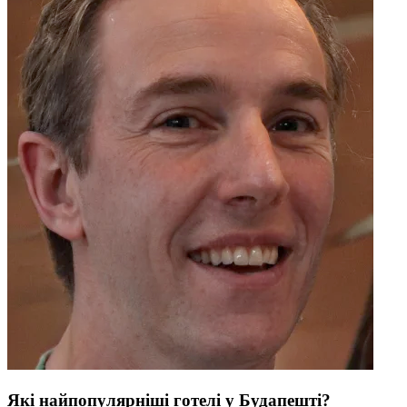
Які найпопулярніші готелі у Будапешті?