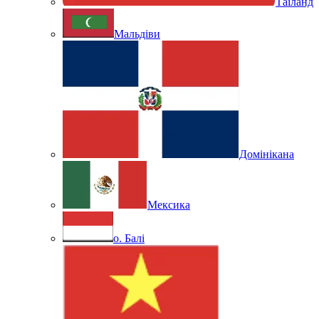
Таїланд
Мальдіви
Домінікана
Мексика
о. Балі