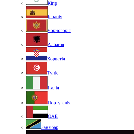
Кіпр
Іспанія
Чорногорія
Албанія
Хорватія
Туніс
Італія
Португалія
ОАЕ
Занзібар