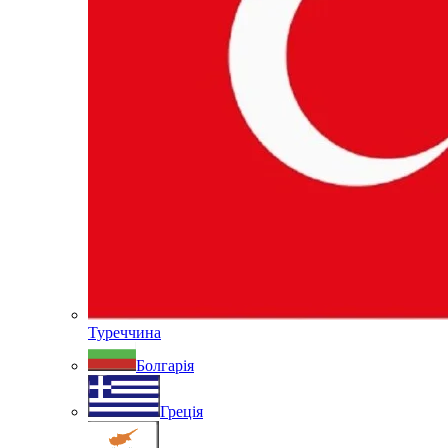
Туреччина
Болгарія
Греція