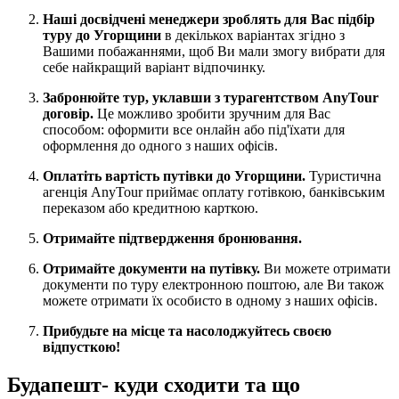
Наші досвідчені менеджери зроблять для Вас підбір
туру до Угорщини
в декількох варіантах згідно з
Вашими побажаннями, щоб Ви мали змогу вибрати для
себе найкращий варіант відпочинку.
Забронюйте тур, уклавши з турагентством AnyTour
договір.
Це можливо зробити зручним для Вас
способом: оформити все онлайн або під'їхати для
оформлення до одного з наших офісів.
Оплатіть вартість путівки до Угорщини.
Туристична
агенція AnyTour приймає оплату готівкою, банківським
переказом або кредитною карткою.
Отримайте підтвердження бронювання.
Отримайте документи на путівку.
Ви можете отримати
документи по туру електронною поштою, але Ви також
можете отримати їх особисто в одному з наших офісів.
Прибудьте на місце та насолоджуйтесь своєю
відпусткою!
Будапешт- куди сходити та що