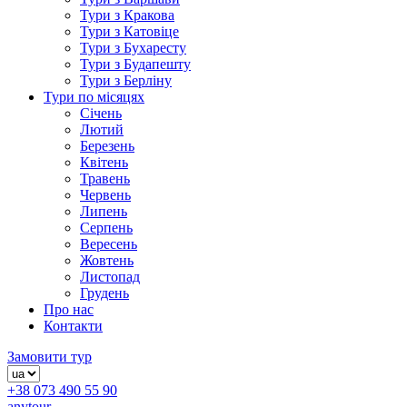
Тури з Кракова
Тури з Катовіце
Тури з Бухаресту
Тури з Будапешту
Тури з Берліну
Тури по місяцях
Січень
Лютий
Березень
Квітень
Травень
Червень
Липень
Серпень
Вересень
Жовтень
Листопад
Грудень
Про нас
Контакти
Замовити тур
+38 073 490 55 90
anytour