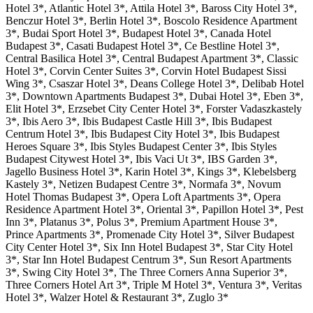
Hotel 3*, Atlantic Hotel 3*, Attila Hotel 3*, Baross City Hotel 3*,
Benczur Hotel 3*, Berlin Hotel 3*, Boscolo Residence Apartment
3*, Budai Sport Hotel 3*, Budapest Hotel 3*, Canada Hotel
Budapest 3*, Casati Budapest Hotel 3*, Ce Bestline Hotel 3*,
Central Basilica Hotel 3*, Central Budapest Apartment 3*, Classic
Hotel 3*, Corvin Center Suites 3*, Corvin Hotel Budapest Sissi
Wing 3*, Csaszar Hotel 3*, Deans College Hotel 3*, Delibab Hotel
3*, Downtown Apartments Budapest 3*, Dubai Hotel 3*, Eben 3*,
Elit Hotel 3*, Erzsebet City Center Hotel 3*, Forster Vadaszkastely
3*, Ibis Aero 3*, Ibis Budapest Castle Hill 3*, Ibis Budapest
Centrum Hotel 3*, Ibis Budapest City Hotel 3*, Ibis Budapest
Heroes Square 3*, Ibis Styles Budapest Center 3*, Ibis Styles
Budapest Citywest Hotel 3*, Ibis Vaci Ut 3*, IBS Garden 3*,
Jagello Business Hotel 3*, Karin Hotel 3*, Kings 3*, Klebelsberg
Kastely 3*, Netizen Budapest Centre 3*, Normafa 3*, Novum
Hotel Thomas Budapest 3*, Opera Loft Apartments 3*, Opera
Residence Apartment Hotel 3*, Oriental 3*, Papillon Hotel 3*, Pest
Inn 3*, Platanus 3*, Polus 3*, Premium Apartment House 3*,
Prince Apartments 3*, Promenade City Hotel 3*, Silver Budapest
City Center Hotel 3*, Six Inn Hotel Budapest 3*, Star City Hotel
3*, Star Inn Hotel Budapest Centrum 3*, Sun Resort Apartments
3*, Swing City Hotel 3*, The Three Corners Anna Superior 3*,
Three Corners Hotel Art 3*, Triple M Hotel 3*, Ventura 3*, Veritas
Hotel 3*, Walzer Hotel & Restaurant 3*, Zuglo 3*