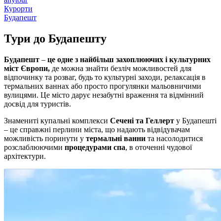
Курорти
Будапешт
Тури до
Будапешту
Будапешт
–
це одне з найбільш захоплюючих і культурних
міст Європи,
де можна знайти безліч можливостей для
відпочинку та розваг, будь то культурні заходи, релаксація в
термальних ваннах або просто прогулянки мальовничими
вулицями. Це місто дарує незабутні враження та відмінний
досвід для туристів.
Знамениті купальні комплекси
Сечені та Геллерт
у Будапешті
– це справжні перлини міста, що надають відвідувачам
можливість поринути у
термальні ванни
та насолодитися
розслаблюючими
процедурами спа
, в оточенні чудової
архітектури.