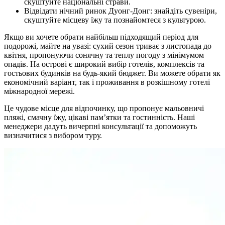
скуштуйте національні страви.
Відвідати нічний ринок Дуонг-Донг: знайдіть сувеніри,
скуштуйте місцеву їжу та познайомтеся з культурою.
Якщо ви хочете обрати найбільш підходящий період для
подорожі, майте на увазі: сухий сезон триває з листопада до
квітня, пропонуючи сонячну та теплу погоду з мінімумом
опадів. На острові є широкий вибір готелів, комплексів та
гостьових будинків на будь-який бюджет. Ви можете обрати як
економічний варіант, так і проживання в розкішному готелі
міжнародної мережі.
Це чудове місце для відпочинку, що пропонує мальовничі
пляжі, смачну їжу, цікаві пам’ятки та гостинність. Наші
менеджери дадуть вичерпні консультації та допоможуть
визначитися з вибором туру.