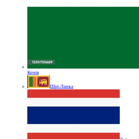
Кенія
Шрі-Ланка