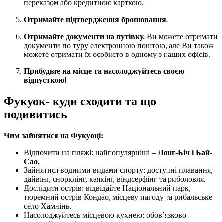
переказом або кредитною карткою.
Отримайте підтвердження бронювання.
Отримайте документи на путівку.
Ви можете отримати
документи по туру електронною поштою, але Ви також
можете отримати їх особисто в одному з наших офісів.
Прибудьте на місце та насолоджуйтесь своєю
відпусткою!
Фукуок- куди сходити та що
подивитись
Чим зайнятися на Фукуоці:
Відпочити на пляжі: найпопулярніші –
Лонг-Біч і Бай-
Сао.
Зайнятися водними видами спорту: доступні плавання,
дайвінг, снорклінг, каякінг, віндсерфінг та риболовля.
Дослідити острів: відвідайте Національний парк,
тюремний острів Кондао, місцеву пагоду та рибальське
село Хамнінь.
Насолоджуйтесь місцевою кухнею: обов’язково