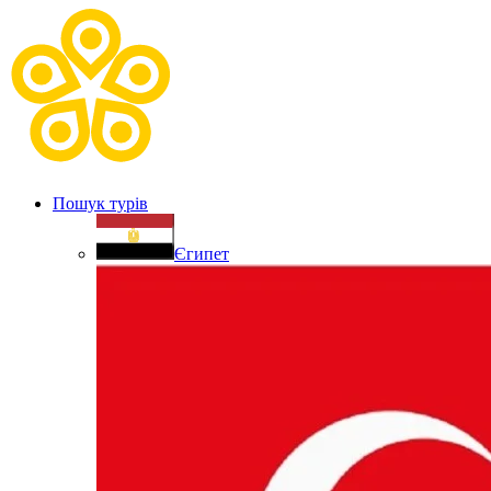
Пошук турів
Єгипет