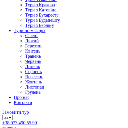
Тури з Кракова
Тури з Катовіце
Тури з Бухаресту
Тури з Будапешту
Тури з Берліну
Тури по місяцях
Січень
Лютий
Березень
Квітень
Травень
Червень
Липень
Серпень
Вересень
Жовтень
Листопад
Грудень
Про нас
Контакти
Замовити тур
+38 073 490 55 90
anytour