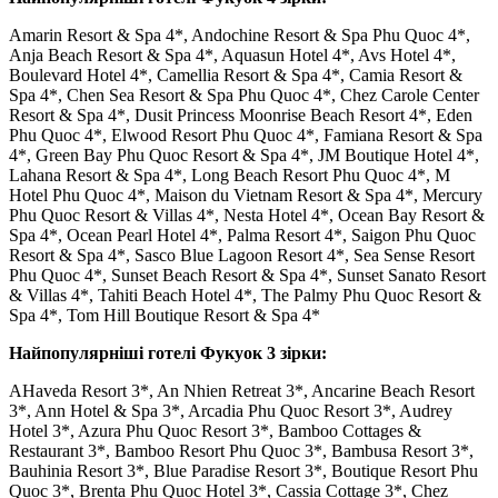
Amarin Resort & Spa 4*, Andochine Resort & Spa Phu Quoc 4*,
Anja Beach Resort & Spa 4*, Aquasun Hotel 4*, Avs Hotel 4*,
Boulevard Hotel 4*, Camellia Resort & Spa 4*, Camia Resort &
Spa 4*, Chen Sea Resort & Spa Phu Quoc 4*, Chez Carole Center
Resort & Spa 4*, Dusit Princess Moonrise Beach Resort 4*, Eden
Phu Quoc 4*, Elwood Resort Phu Quoc 4*, Famiana Resort & Spa
4*, Green Bay Phu Quoc Resort & Spa 4*, JM Boutique Hotel 4*,
Lahana Resort & Spa 4*, Long Beach Resort Phu Quoc 4*, M
Hotel Phu Quoc 4*, Maison du Vietnam Resort & Spa 4*, Mercury
Phu Quoc Resort & Villas 4*, Nesta Hotel 4*, Ocean Bay Resort &
Spa 4*, Ocean Pearl Hotel 4*, Palma Resort 4*, Saigon Phu Quoc
Resort & Spa 4*, Sasco Blue Lagoon Resort 4*, Sea Sense Resort
Phu Quoc 4*, Sunset Beach Resort & Spa 4*, Sunset Sanato Resort
& Villas 4*, Tahiti Beach Hotel 4*, The Palmy Phu Quoc Resort &
Spa 4*, Tom Hill Boutique Resort & Spa 4*
Найпопулярніші готелі Фукуок 3 зірки:
AHaveda Resort 3*, An Nhien Retreat 3*, Ancarine Beach Resort
3*, Ann Hotel & Spa 3*, Arcadia Phu Quoc Resort 3*, Audrey
Hotel 3*, Azura Phu Quoc Resort 3*, Bamboo Cottages &
Restaurant 3*, Bamboo Resort Phu Quoc 3*, Bambusa Resort 3*,
Bauhinia Resort 3*, Blue Paradise Resort 3*, Boutique Resort Phu
Quoc 3*, Brenta Phu Quoc Hotel 3*, Cassia Cottage 3*, Chez