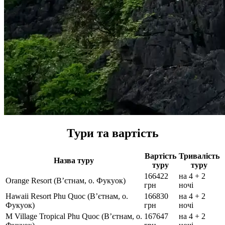
Тури та вартість
Вартість
Тривалість
Назва туру
туру
туру
166422
на 4 + 2
Orange Resort (В’єтнам, о. Фукуок)
грн
ночі
Hawaii Resort Phu Quoc (В’єтнам, о.
166830
на 4 + 2
Фукуок)
грн
ночі
M Village Tropical Phu Quoc (В’єтнам, о.
167647
на 4 + 2