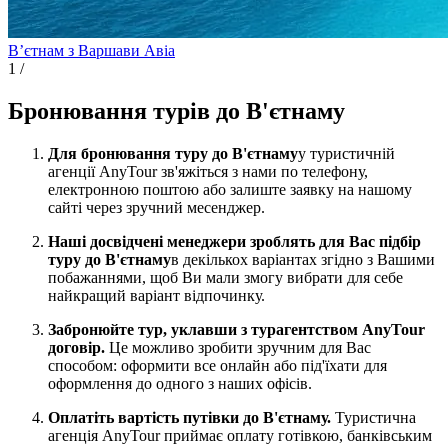
Вʼєтнам з Варшави
Авіа
1
/
Бронювання турів до В'єтнаму
Для бронювання туру до В'єтнаму
у туристичній
агенції AnyTour зв'яжіться з нами по телефону,
електронною поштою або залиште заявку на нашому
сайті через зручний месенджер.
Наші досвідчені менеджери зроблять для Вас підбір
туру до В'єтнаму
в декількох варіантах згідно з Вашими
побажаннями, щоб Ви мали змогу вибрати для себе
найкращий варіант відпочинку.
Забронюйте тур, уклавши з турагентством AnyTour
договір.
Це можливо зробити зручним для Вас
способом: оформити все онлайн або під'їхати для
оформлення до одного з наших офісів.
Оплатіть вартість путівки до В'єтнаму.
Туристична
агенція AnyTour приймає оплату готівкою, банківським