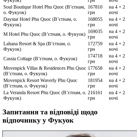
Фукуок)
грн
ночі
Soul Boutique Hotel Phu Quoc (В’єтнам,
167810
на 4 + 2
о. Фукуок)
грн
ночі
Daystar Hotel Phu Quoc (В’єтнам, о.
168055
на 4 + 2
Фукуок)
грн
ночі
169035
на 4 + 2
M Hotel Phu Quoc (В’єтнам, о. Фукуок)
грн
ночі
Lahana Resort & Spa (В’єтнам, о.
172759
на 4 + 2
Фукуок)
грн
ночі
174718
на 4 + 2
Cassia Cottage (В’єтнам, о. Фукуок)
грн
ночі
Movenpick Villas & Residences Phu Quoc
177658
на 4 + 2
(В’єтнам, о. Фукуок)
грн
ночі
Movenpick Resort Waverly Phu Quoc
181954
на 4 + 2
(В’єтнам, о. Фукуок)
грн
ночі
La Veranda Resort Phu Quoc (В’єтнам, о.
216161
на 4 + 2
Фукуок)
грн
ночі
Запитання та відповіді щодо
відпочинку у Фукуок