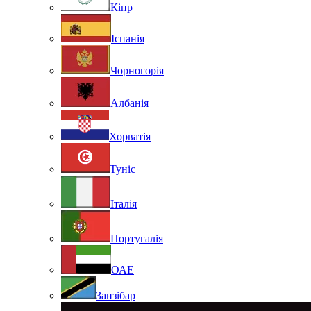
Кіпр
Іспанія
Чорногорія
Албанія
Хорватія
Туніс
Італія
Португалія
ОАЕ
Занзібар