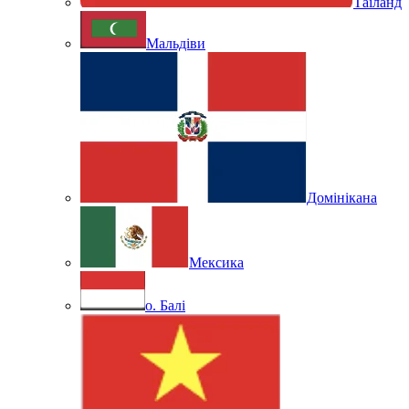
Таїланд
Мальдіви
Домінікана
Мексика
о. Балі