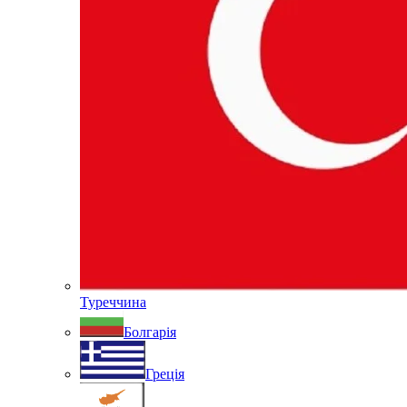
Туреччина
Болгарія
Греція