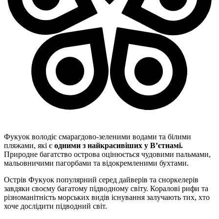
Фукуок володіє смарагдово-зеленими водами та білими
пляжами, які є
одними з найкрасивіших у В’єтнамі.
Природне багатство острова оцінюється чудовими пальмами,
мальовничими пагорбами та відокремленими бухтами.
Острів Фукуок популярний серед дайверів та сноркелерів
завдяки своєму багатому підводному світу. Коралові рифи та
різноманітність морських видів існування залучають тих, хто
хоче дослідити підводний світ.