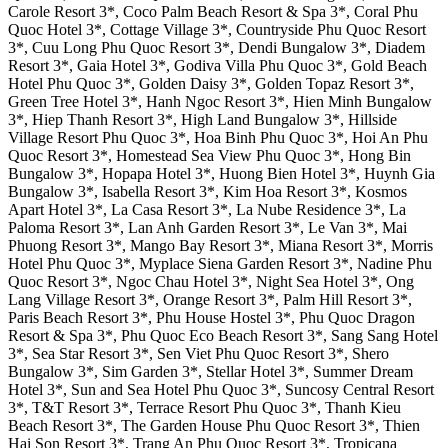
Carole Resort 3*, Coco Palm Beach Resort & Spa 3*, Coral Phu
Quoc Hotel 3*, Cottage Village 3*, Countryside Phu Quoc Resort
3*, Cuu Long Phu Quoc Resort 3*, Dendi Bungalow 3*, Diadem
Resort 3*, Gaia Hotel 3*, Godiva Villa Phu Quoc 3*, Gold Beach
Hotel Phu Quoc 3*, Golden Daisy 3*, Golden Topaz Resort 3*,
Green Tree Hotel 3*, Hanh Ngoc Resort 3*, Hien Minh Bungalow
3*, Hiep Thanh Resort 3*, High Land Bungalow 3*, Hillside
Village Resort Phu Quoc 3*, Hoa Binh Phu Quoc 3*, Hoi An Phu
Quoc Resort 3*, Homestead Sea View Phu Quoc 3*, Hong Bin
Bungalow 3*, Hopapa Hotel 3*, Huong Bien Hotel 3*, Huynh Gia
Bungalow 3*, Isabella Resort 3*, Kim Hoa Resort 3*, Kosmos
Apart Hotel 3*, La Casa Resort 3*, La Nube Residence 3*, La
Paloma Resort 3*, Lan Anh Garden Resort 3*, Le Van 3*, Mai
Phuong Resort 3*, Mango Bay Resort 3*, Miana Resort 3*, Morris
Hotel Phu Quoc 3*, Myplace Siena Garden Resort 3*, Nadine Phu
Quoc Resort 3*, Ngoc Chau Hotel 3*, Night Sea Hotel 3*, Ong
Lang Village Resort 3*, Orange Resort 3*, Palm Hill Resort 3*,
Paris Beach Resort 3*, Phu House Hostel 3*, Phu Quoc Dragon
Resort & Spa 3*, Phu Quoc Eco Beach Resort 3*, Sang Sang Hotel
3*, Sea Star Resort 3*, Sen Viet Phu Quoc Resort 3*, Shero
Bungalow 3*, Sim Garden 3*, Stellar Hotel 3*, Summer Dream
Hotel 3*, Sun and Sea Hotel Phu Quoc 3*, Suncosy Central Resort
3*, T&T Resort 3*, Terrace Resort Phu Quoc 3*, Thanh Kieu
Beach Resort 3*, The Garden House Phu Quoc Resort 3*, Thien
Hai Son Resort 3*, Trang An Phu Quoc Resort 3*, Tropicana