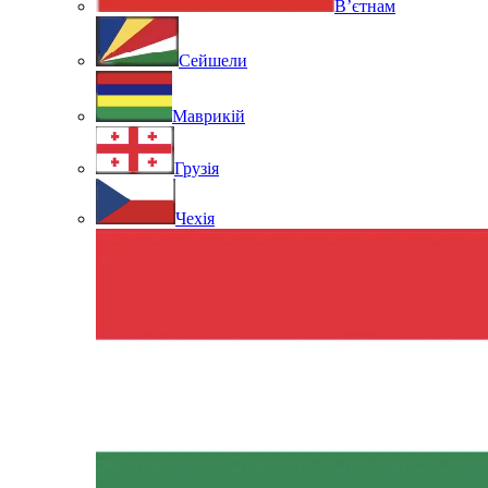
В’єтнам
Сейшели
Маврикій
Грузія
Чехія