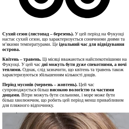
Сухий сезон (листопад – березень).
У цей період на Фукуоці
настає сухий сезон, що характеризується сонячними днями та
м’якими температурами. Це
ідеальний час для відвідування
острова.
Квітень – травень.
Ці місяці вважаються найспекотнішими на
Фукуоці. У цей час
дні можуть бути дуже спекотними, а ночі
теплими.
Однак, слід зазначити, що квітень та травень також
характеризуються збільшенням кількості дощів.
Період мусонів (червень – жовтень).
Цей час
супроводжується більш
високою вологістю та частими
дощами.
Вітри можуть бути сильними, і море може бути
більш хвилюючим, що робить цей період менш привабливим
для пляжного відпочинку.