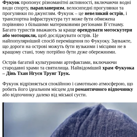
Фукуок
пропонує різноманітні активності, включаючи водні
види спорту,
парапланеризм
, велосипедні прогулянки та
прогулянки по джунглям. Фукуок – це
невеликий острів
, і
транспортна інфраструктура тут може бути обмежена
порівняно з більшими материковими регіонами В’єтнаму.
Багато туристів вважають за краще
орендувати мотоскутери
або мотоцикли,
щоб досліджувати острів. Це
найпопулярніший спосіб переміщення по Фукуоку. Зауважте,
що дороги на острові можуть бути вузькими і місцями не в
кращому стані, тому потрібно бути дуже обережними.
Острів багатий культурними артефактами, включаючи
стародавні храми та святилища. Найвідоміший
храм Фукуока
– Дінь Тхан Нгуєн Трунг Трук.
Фукуок відрізняється спокійною і самотньою атмосферою, що
робить його ідеальним місцем для
романтичного відпочинку
або відпочинку далеко від міської суєти.