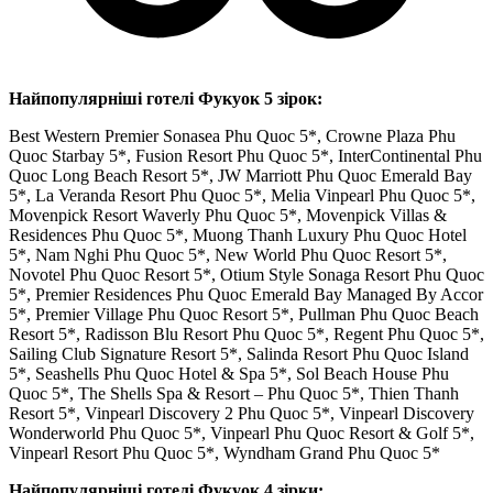
Найпопулярніші готелі Фукуок 5 зірок:
Best Western Premier Sonasea Phu Quoc 5*, Crowne Plaza Phu
Quoc Starbay 5*, Fusion Resort Phu Quoc 5*, InterContinental Phu
Quoc Long Beach Resort 5*, JW Marriott Phu Quoc Emerald Bay
5*, La Veranda Resort Phu Quoc 5*, Melia Vinpearl Phu Quoc 5*,
Movenpick Resort Waverly Phu Quoc 5*, Movenpick Villas &
Residences Phu Quoc 5*, Muong Thanh Luxury Phu Quoc Hotel
5*, Nam Nghi Phu Quoc 5*, New World Phu Quoc Resort 5*,
Novotel Phu Quoc Resort 5*, Otium Style Sonaga Resort Phu Quoc
5*, Premier Residences Phu Quoc Emerald Bay Managed By Accor
5*, Premier Village Phu Quoc Resort 5*, Pullman Phu Quoc Beach
Resort 5*, Radisson Blu Resort Phu Quoc 5*, Regent Phu Quoc 5*,
Sailing Club Signature Resort 5*, Salinda Resort Phu Quoc Island
5*, Seashells Phu Quoc Hotel & Spa 5*, Sol Beach House Phu
Quoc 5*, The Shells Spa & Resort – Phu Quoc 5*, Thien Thanh
Resort 5*, Vinpearl Discovery 2 Phu Quoc 5*, Vinpearl Discovery
Wonderworld Phu Quoc 5*, Vinpearl Phu Quoc Resort & Golf 5*,
Vinpearl Resort Phu Quoc 5*, Wyndham Grand Phu Quoc 5*
Найпопулярніші готелі Фукуок 4 зірки: