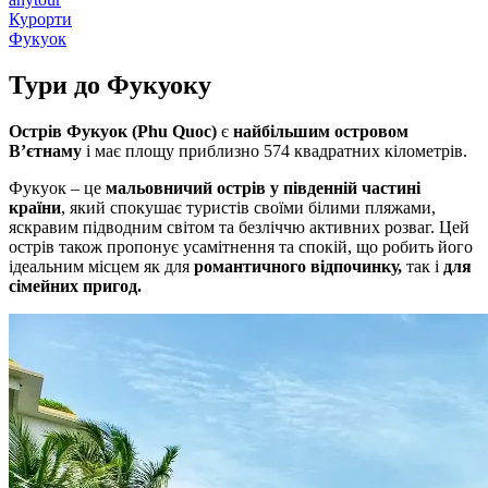
Курорти
Фукуок
Тури до
Фукуоку
Острів Фукуок (Phu Quoc)
є
найбільшим островом
В’єтнаму
і має площу приблизно 574 квадратних кілометрів.
Фукуок – це
мальовничий острів у південній частині
країни
, який спокушає туристів своїми білими пляжами,
яскравим підводним світом та безліччю активних розваг. Цей
острів також пропонує усамітнення та спокій, що робить його
ідеальним місцем як для
романтичного відпочинку,
так і
для
сімейних пригод.