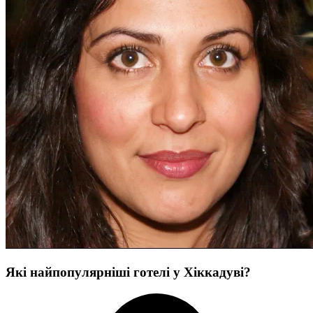
Які найпопулярніші готелі у Хіккадуві?