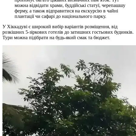
можна відвідати храми, буддійські статуї, черепашшу
ферму, а також відправитися на екскурсію в чайні
плантації чи сафарі до національного парку.
У Хіккадуві є широкий вибір варіантів розміщення, від
розкішних 5-зіркових готелів до затишних гостьових будинків.
Тури можна підібрати на будь-який смак та бюджет.