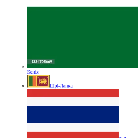
Кенія
Шрі-Ланка