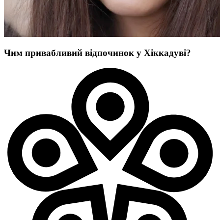
Чим привабливий відпочинок у Хіккадуві?