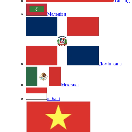
Таїланд
Мальдіви
Домінікана
Мексика
о. Балі