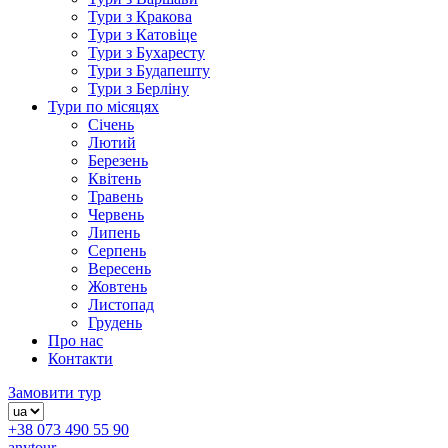
Тури з Кракова
Тури з Катовіце
Тури з Бухаресту
Тури з Будапешту
Тури з Берліну
Тури по місяцях
Січень
Лютий
Березень
Квітень
Травень
Червень
Липень
Серпень
Вересень
Жовтень
Листопад
Грудень
Про нас
Контакти
Замовити тур
+38 073 490 55 90
anytour