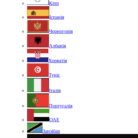
Кіпр
Іспанія
Чорногорія
Албанія
Хорватія
Туніс
Італія
Португалія
ОАЕ
Занзібар