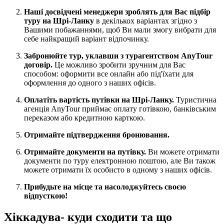
Наші досвідчені менеджери зроблять для Вас підбір
туру на Шрі-Ланку
в декількох варіантах згідно з
Вашими побажаннями, щоб Ви мали змогу вибрати для
себе найкращий варіант відпочинку.
Забронюйте тур, уклавши з турагентством AnyTour
договір.
Це можливо зробити зручним для Вас
способом: оформити все онлайн або під'їхати для
оформлення до одного з наших офісів.
Оплатіть вартість путівки на Шрі-Ланку.
Туристична
агенція AnyTour приймає оплату готівкою, банківським
переказом або кредитною карткою.
Отримайте підтвердження бронювання.
Отримайте документи на путівку.
Ви можете отримати
документи по туру електронною поштою, але Ви також
можете отримати їх особисто в одному з наших офісів.
Прибудьте на місце та насолоджуйтесь своєю
відпусткою!
Хіккадува- куди сходити та що