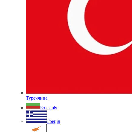
Туреччина
Болгарія
Греція