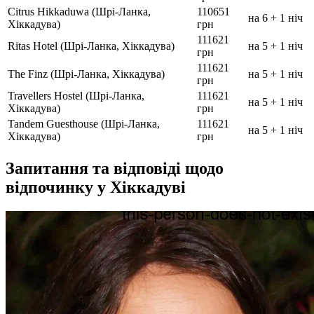
Citrus Hikkaduwa (Шрі-Ланка,
110651
на 6 + 1 ніч
Хіккадува)
грн
111621
Ritas Hotel (Шрі-Ланка, Хіккадува)
на 5 + 1 ніч
грн
111621
The Finz (Шрі-Ланка, Хіккадува)
на 5 + 1 ніч
грн
Travellers Hostel (Шрі-Ланка,
111621
на 5 + 1 ніч
Хіккадува)
грн
Tandem Guesthouse (Шрі-Ланка,
111621
на 5 + 1 ніч
Хіккадува)
грн
Запитання та відповіді щодо
відпочинку у Хіккадуві