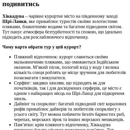
подивитись
Хіккадува
– чарівне курортне місто на південному заході
Шрі-Ланки
, яке приваблює туристів своїми золотистими
пляжами, блакитними водами та багатим підводним світом.
Тут панує атмосфера безтурботності та спокою, що ідеально
підходить для розслаблюючого відпочинку.
Чому варто обрати тур у цей курорт?
Пляжний відпочинок: курорт славиться своїми
мальовничими пляжами, що омиваються Індійським
океаном. М’який пісок, пологий вхід у воду і велика
кількість сонця роблять це місце зручним для любителів
позасмагати і викупатися.
Серфінг: завдяки хвилям, що підходять як для
початківців, так і для досвідчених серферів, це місто є
одним з найкращих місць на Шрі-Ланці для підкорення
хвиль.
Дайвінг та снорклінг: багатий підводний світ коралових
рифів приваблює дайверів та любителів снорклінгу з
усього світу. Тут можна побачити безліч барвистих риб,
черепах, морських зірок та інших морських мешканців.
Пам’ятки: крім пляжного відпочинку, Хіккадува
пропонує багато цікавих визначних пам’яток. Тут