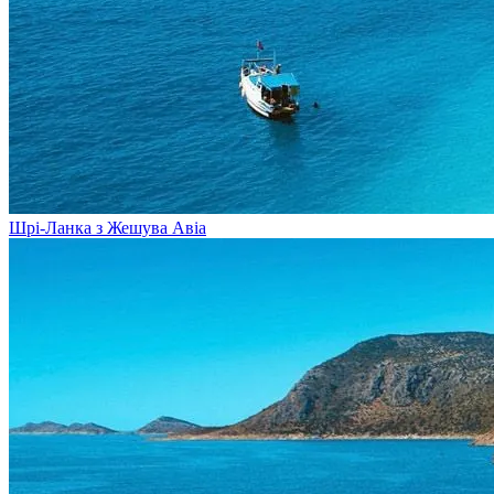
Шрі-Ланка з Жешува
Авіа