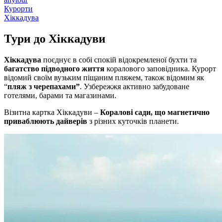
Курорти
Хіккадува
Тури до
Хіккадуви
Хіккадува
поєднує в собі спокій відокремленої бухти та
багатство підводного життя
коралового заповідника. Курорт
відомий своїм вузьким піщаним пляжем, також відомим як
“
пляж з черепахами”
. Узбережжя активно забудоване
готелями, барами та магазинами.
Візитна картка Хіккадуви –
Коралові сади, що магнетично
приваблюють дайверів
з різних куточків планети.