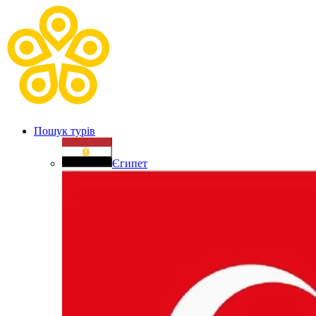
Пошук турів
Єгипет