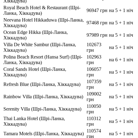
Хіккадува)
Royal Beach Hotel & Restaurant (Шрі-
96947 грн
на 5 + 1 ніч
Ланка, Хіккадува)
Neevana Hotel Hikkaduwa (Шрі-Ланка,
97468 грн
на 5 + 1 ніч
Хіккадува)
Ocean Edge Hikka (Шрі-Ланка,
97989 грн
на 5 + 1 ніч
Хіккадува)
Villa De White Sambur (Шрі-Ланка,
102673
на 5 + 1 ніч
Хіккадува)
грн
Polina Beach Resort (Hansa Surf) (Шрі-
102963
на 6 + 1 ніч
Ланка, Хіккадува)
грн
Coral Sands Hotel (Шрі-Ланка,
106057
на 5 + 1 ніч
Хіккадува)
грн
107359
Refresh Blue (Шрі-Ланка, Хіккадува)
на 5 + 1 ніч
грн
109002
Rainbow Villa (Шрі-Ланка, Хіккадува)
на 5 + 1 ніч
грн
110050
Serenity Villa (Шрі-Ланка, Хіккадува)
на 5 + 1 ніч
грн
Thai Lanka Hotel (Шрі-Ланка,
110312
на 5 + 1 ніч
Хіккадува)
грн
110574
Tamara Motels (Шрі-Ланка, Хіккадува)
на 5 + 1 ніч
грн