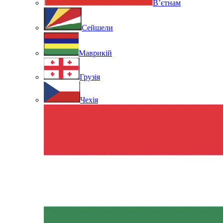
В’єтнам
Сейшели
Маврикій
Грузія
Чехія