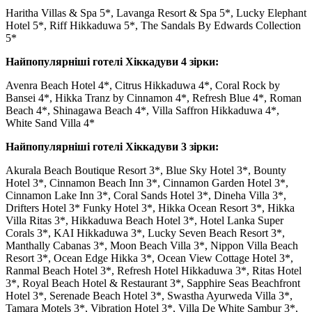
Haritha Villas & Spa 5*, Lavanga Resort & Spa 5*, Lucky Elephant
Hotel 5*, Riff Hikkaduwa 5*, The Sandals By Edwards Collection
5*
Найпопулярніші готелі Хіккадуви 4 зірки:
Avenra Beach Hotel 4*, Citrus Hikkaduwa 4*, Coral Rock by
Bansei 4*, Hikka Tranz by Cinnamon 4*, Refresh Blue 4*, Roman
Beach 4*, Shinagawa Beach 4*, Villa Saffron Hikkaduwa 4*,
White Sand Villa 4*
Найпопулярніші готелі Хіккадуви 3 зірки:
Akurala Beach Boutique Resort 3*, Blue Sky Hotel 3*, Bounty
Hotel 3*, Cinnamon Beach Inn 3*, Cinnamon Garden Hotel 3*,
Cinnamon Lake Inn 3*, Coral Sands Hotel 3*, Dineha Villa 3*,
Drifters Hotel 3* Funky Hotel 3*, Hikka Ocean Resort 3*, Hikka
Villa Ritas 3*, Hikkaduwa Beach Hotel 3*, Hotel Lanka Super
Corals 3*, KAI Hikkaduwa 3*, Lucky Seven Beach Resort 3*,
Manthally Cabanas 3*, Moon Beach Villa 3*, Nippon Villa Beach
Resort 3*, Ocean Edge Hikka 3*, Ocean View Cottage Hotel 3*,
Ranmal Beach Hotel 3*, Refresh Hotel Hikkaduwa 3*, Ritas Hotel
3*, Royal Beach Hotel & Restaurant 3*, Sapphire Seas Beachfront
Hotel 3*, Serenade Beach Hotel 3*, Swastha Ayurweda Villa 3*,
Tamara Motels 3*, Vibration Hotel 3*, Villa De White Sambur 3*,