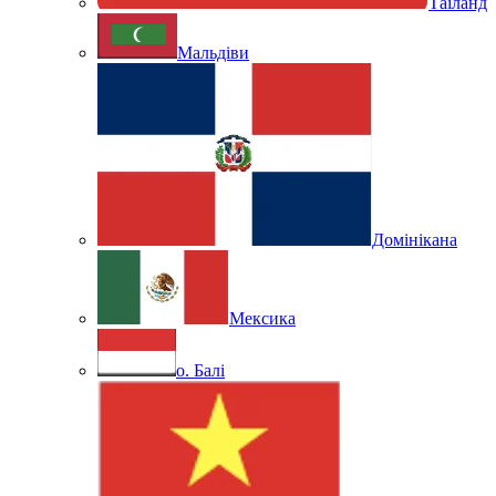
Таїланд
Мальдіви
Домінікана
Мексика
о. Балі