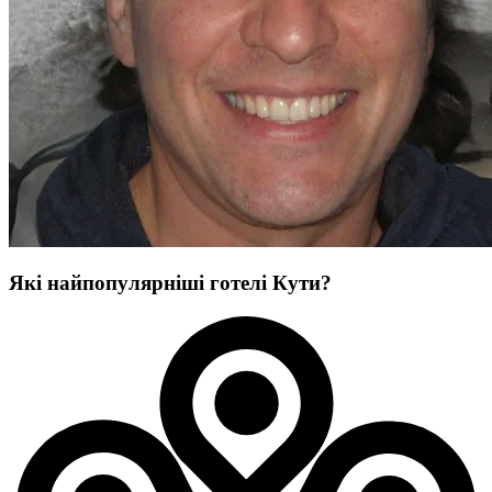
Які найпопулярніші готелі Кути?