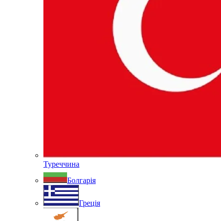
Туреччина
Болгарія
Греція