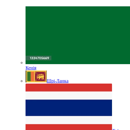
Кенія
Шрі-Ланка