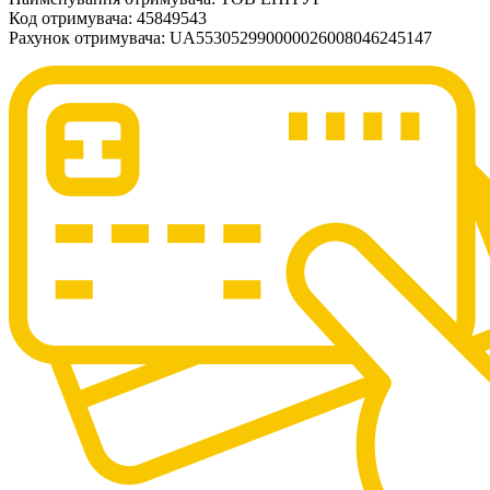
Код отримувача: 45849543
Рахунок отримувача: UA553052990000026008046245147