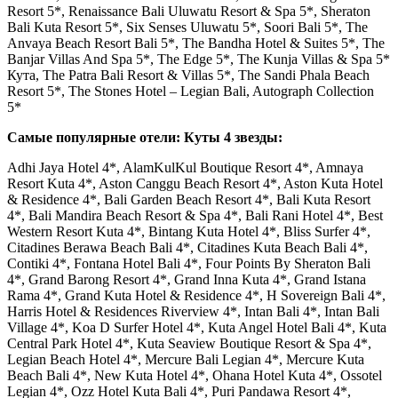
Resort 5*, Renaissance Bali Uluwatu Resort & Spa 5*, Sheraton
Bali Kuta Resort 5*, Six Senses Uluwatu 5*, Soori Bali 5*, The
Anvaya Beach Resort Bali 5*, The Bandha Hotel & Suites 5*, The
Banjar Villas And Spa 5*, The Edge 5*, The Kunja Villas & Spa 5*
Кута, The Patra Bali Resort & Villas 5*, The Sandi Phala Beach
Resort 5*, The Stones Hotel – Legian Bali, Autograph Collection
5*
Самые популярные отели: Куты 4 звезды:
Adhi Jaya Hotel 4*, AlamKulKul Boutique Resort 4*, Amnaya
Resort Kuta 4*, Aston Canggu Beach Resort 4*, Aston Kuta Hotel
& Residence 4*, Bali Garden Beach Resort 4*, Bali Kuta Resort
4*, Bali Mandira Beach Resort & Spa 4*, Bali Rani Hotel 4*, Best
Western Resort Kuta 4*, Bintang Kuta Hotel 4*, Bliss Surfer 4*,
Citadines Berawa Beach Bali 4*, Citadines Kuta Beach Bali 4*,
Contiki 4*, Fontana Hotel Bali 4*, Four Points By Sheraton Bali
4*, Grand Barong Resort 4*, Grand Inna Kuta 4*, Grand Istana
Rama 4*, Grand Kuta Hotel & Residence 4*, H Sovereign Bali 4*,
Harris Hotel & Residences Riverview 4*, Intan Bali 4*, Intan Bali
Village 4*, Koa D Surfer Hotel 4*, Kuta Angel Hotel Bali 4*, Kuta
Central Park Hotel 4*, Kuta Seaview Boutique Resort & Spa 4*,
Legian Beach Hotel 4*, Mercure Bali Legian 4*, Mercure Kuta
Beach Bali 4*, New Kuta Hotel 4*, Ohana Hotel Kuta 4*, Ossotel
Legian 4*, Ozz Hotel Kuta Bali 4*, Puri Pandawa Resort 4*,