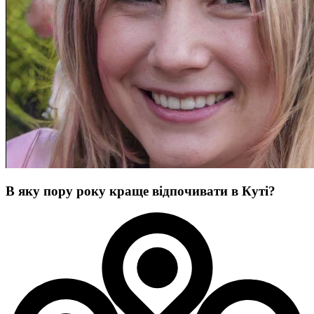
В яку пору року краще відпочивати в Куті?