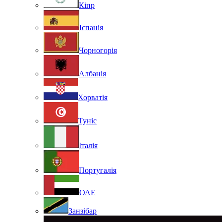
Кіпр
Іспанія
Чорногорія
Албанія
Хорватія
Туніс
Італія
Португалія
ОАЕ
Занзібар