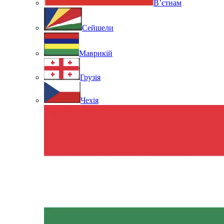
В’єтнам
Сейшели
Маврикій
Грузія
Чехія