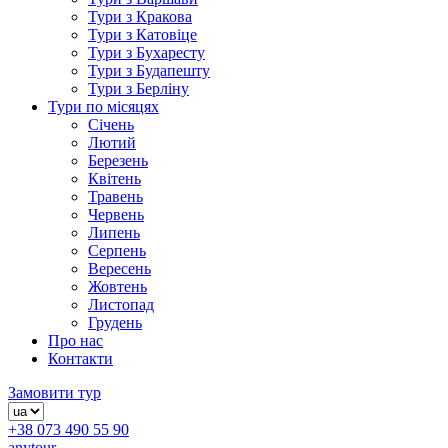
Тури з Кракова
Тури з Катовіце
Тури з Бухаресту
Тури з Будапешту
Тури з Берліну
Тури по місяцях
Січень
Лютий
Березень
Квітень
Травень
Червень
Липень
Серпень
Вересень
Жовтень
Листопад
Грудень
Про нас
Контакти
Замовити тур
+38 073 490 55 90
anytour