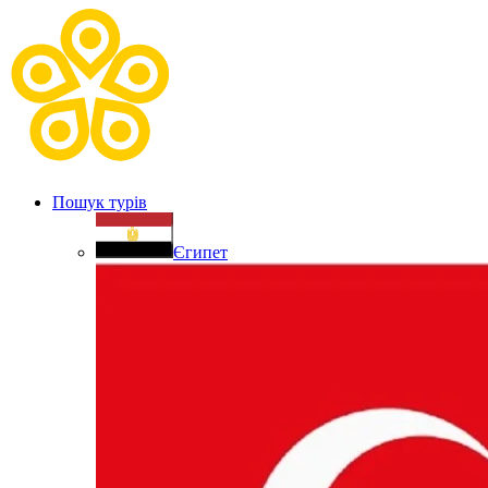
Пошук турів
Єгипет