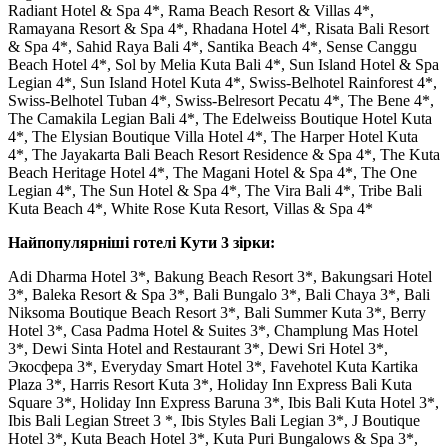
Radiant Hotel & Spa 4*, Rama Beach Resort & Villas 4*,
Ramayana Resort & Spa 4*, Rhadana Hotel 4*, Risata Bali Resort
& Spa 4*, Sahid Raya Bali 4*, Santika Beach 4*, Sense Canggu
Beach Hotel 4*, Sol by Melia Kuta Bali 4*, Sun Island Hotel & Spa
Legian 4*, Sun Island Hotel Kuta 4*, Swiss-Belhotel Rainforest 4*,
Swiss-Belhotel Tuban 4*, Swiss-Belresort Pecatu 4*, The Bene 4*,
The Camakila Legian Bali 4*, The Edelweiss Boutique Hotel Kuta
4*, The Elysian Boutique Villa Hotel 4*, The Harper Hotel Kuta
4*, The Jayakarta Bali Beach Resort Residence & Spa 4*, The Kuta
Beach Heritage Hotel 4*, The Magani Hotel & Spa 4*, The One
Legian 4*, The Sun Hotel & Spa 4*, The Vira Bali 4*, Tribe Bali
Kuta Beach 4*, White Rose Kuta Resort, Villas & Spa 4*
Найпопулярніші готелі Кути 3 зірки:
Adi Dharma Hotel 3*, Bakung Beach Resort 3*, Bakungsari Hotel
3*, Baleka Resort & Spa 3*, Bali Bungalo 3*, Bali Chaya 3*, Bali
Niksoma Boutique Beach Resort 3*, Bali Summer Kuta 3*, Berry
Hotel 3*, Casa Padma Hotel & Suites 3*, Champlung Mas Hotel
3*, Dewi Sinta Hotel and Restaurant 3*, Dewi Sri Hotel 3*,
Экосфера 3*, Everyday Smart Hotel 3*, Favehotel Kuta Kartika
Plaza 3*, Harris Resort Kuta 3*, Holiday Inn Express Bali Kuta
Square 3*, Holiday Inn Express Baruna 3*, Ibis Bali Kuta Hotel 3*,
Ibis Bali Legian Street 3 *, Ibis Styles Bali Legian 3*, J Boutique
Hotel 3*, Kuta Beach Hotel 3*, Kuta Puri Bungalows & Spa 3*,