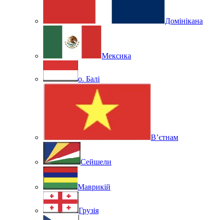
Домінікана
Мексика
о. Балі
В’єтнам
Сейшели
Маврикій
Грузія