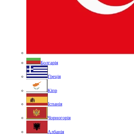
Болгарія
Греція
Кіпр
Іспанія
Чорногорія
Албанія