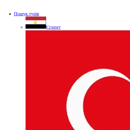
Пошук турів
Єгипет