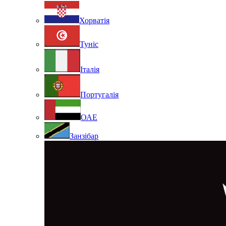
Хорватія
Туніс
Італія
Португалія
ОАЕ
Занзібар