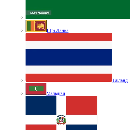
Шрі-Ланка
Таїланд
Мальдіви