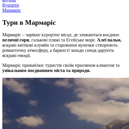
Курорти
Мармаріс
Тури в
Мармаріс
Мармаріс – чарівне курортне місце, де зливаються воєдино
величні гори
, галькові пляжі та Егейське море.
Алеї пальм,
яскраві квіткові клумби та старовинні вулички створюють
романтичну атмосферу, а барвисті заходи сонця дарують
яскраві емоції.
Мармаріс приваблює туристів своїм приємним кліматом та
унікальним поєднанням міста та природи.