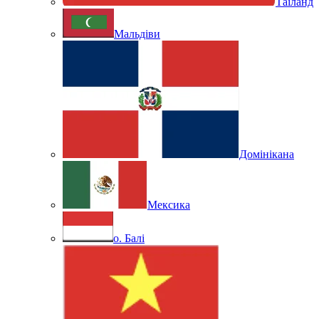
Таїланд
Мальдіви
Домінікана
Мексика
о. Балі