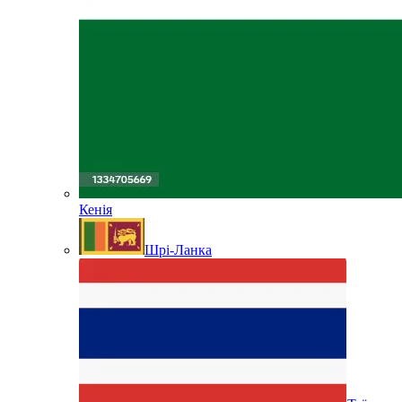
Кенія
Шрі-Ланка