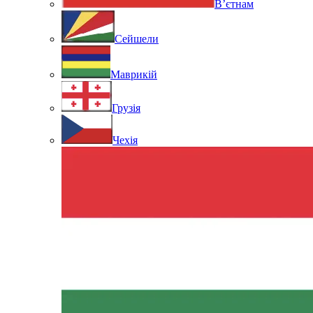
В’єтнам
Сейшели
Маврикій
Грузія
Чехія