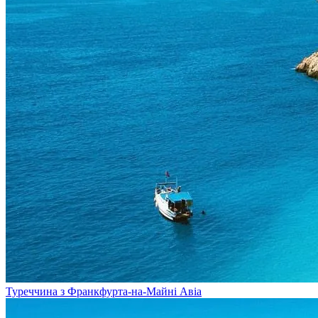
Туреччина з Франкфурта-на-Майні
Авіа