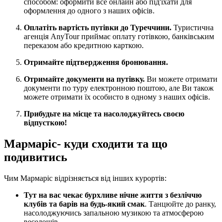
способом: оформити все онлайн або під'їхати для
оформлення до одного з наших офісів.
Оплатіть вартість путівки до Туреччини.
Туристична
агенція AnyTour приймає оплату готівкою, банківським
переказом або кредитною карткою.
Отримайте підтвердження бронювання.
Отримайте документи на путівку.
Ви можете отримати
документи по туру електронною поштою, але Ви також
можете отримати їх особисто в одному з наших офісів.
Прибудьте на місце та насолоджуйтесь своєю
відпусткою!
Мармаріс- куди сходити та що
подивитись
Чим Мармаріс відрізняється від інших курортів:
Тут на вас чекає бурхливе нічне життя з безліччю
клубів та барів на будь-який смак
. Танцюйте до ранку,
насолоджуючись запальною музикою та атмосферою
веселощів.