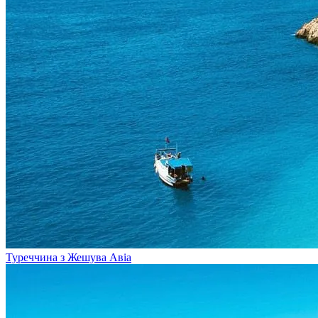
Туреччина з Жешува
Авіа