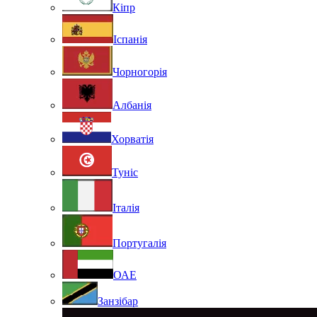
Кіпр
Іспанія
Чорногорія
Албанія
Хорватія
Туніс
Італія
Португалія
ОАЕ
Занзібар