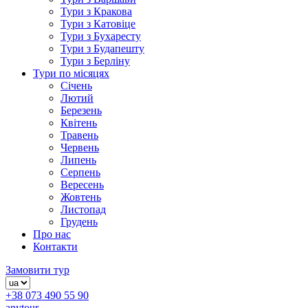
Тури з Кракова
Тури з Катовіце
Тури з Бухаресту
Тури з Будапешту
Тури з Берліну
Тури по місяцях
Січень
Лютий
Березень
Квітень
Травень
Червень
Липень
Серпень
Вересень
Жовтень
Листопад
Грудень
Про нас
Контакти
Замовити тур
+38 073 490 55 90
anytour