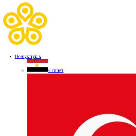
Пошук турів
Єгипет