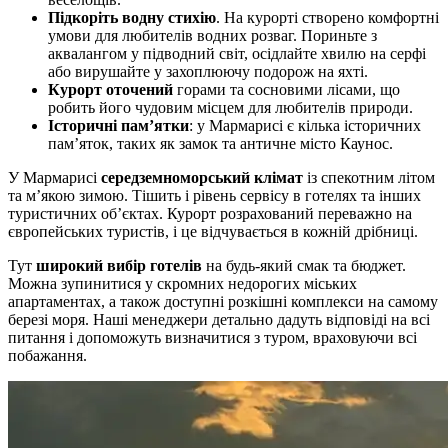
Підкоріть водну стихію
. На курорті створено комфортні
умови для любителів водних розваг. Пориньте з
аквалангом у підводний світ, осідлайте хвилю на серфі
або вирушайте у захоплюючу подорож на яхті.
Курорт оточений
горами та сосновими лісами, що
робить його чудовим місцем для любителів природи.
Історичні пам’ятки
: у Мармарисі є кілька історичних
пам’яток, таких як замок та античне місто Каунос.
У Мармарисі
середземноморський клімат
із спекотним літом
та м’якою зимою. Тішить і рівень сервісу в готелях та інших
туристичних об’єктах. Курорт розрахований переважно на
європейських туристів, і це відчувається в кожній дрібниці.
Тут
широкий вибір готелів
на будь-який смак та бюджет.
Можна зупинитися у скромних недорогих міських
апартаментах, а також доступні розкішні комплекси на самому
березі моря. Наші менеджери детально дадуть відповіді на всі
питання і допоможуть визначитися з туром, враховуючи всі
побажання.