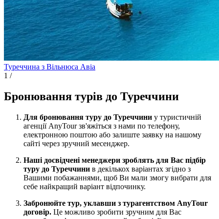
Туреччина з Вільнюса
Авіа
1
/
Бронювання турів до Туреччини
Для бронювання туру до Туреччини
у туристичній
агенції AnyTour зв'яжіться з нами по телефону,
електронною поштою або залиште заявку на нашому
сайті через зручний месенджер.
Наші досвідчені менеджери зроблять для Вас підбір
туру до Туреччини
в декількох варіантах згідно з
Вашими побажаннями, щоб Ви мали змогу вибрати для
себе найкращий варіант відпочинку.
Забронюйте тур, уклавши з турагентством AnyTour
договір.
Це можливо зробити зручним для Вас