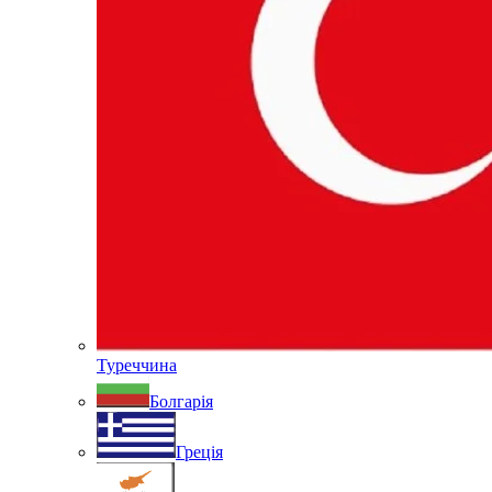
Туреччина
Болгарія
Греція