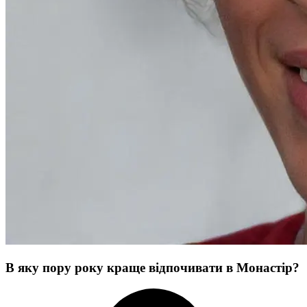
В яку пору року краще відпочивати в Монастір?