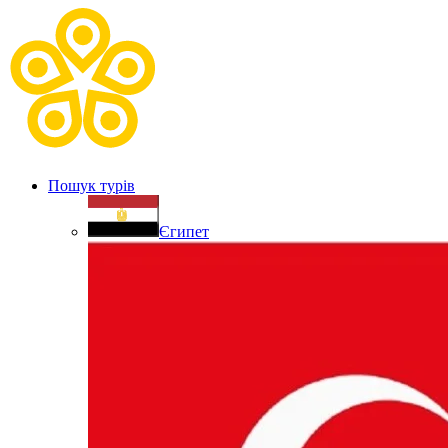
Пошук турів
Єгипет