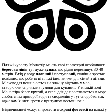
Пляжі
курорту Монастір мають свої характерні особливості:
берегова лінія
тут дуже
вузька,
що рідко перевищує 30-40
метрів.
Вхід
у воду
плавний і поступовий,
глибина зростає
повільно, що робить ці пляжі ідеальними для сімей з дітьми.
Мілководдя поширюється на значну відстань у морі,
створюючи сприятливі умови для купання. У міській зоні
Монастіра берег крутий, а скелі деінде простягаються в море.
Любителям прозорої води та сноркелінгу тут сподобається,
адже кам’янисті гроти є притулком восьминогів.
Відпочиваючі можуть провести
яскраві фотосесії
на пляжі у