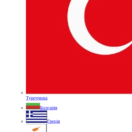
Туреччина
Болгарія
Греція