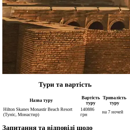
Тури та вартість
Вартість
Тривалість
Назва туру
туру
туру
Hilton Skanes Monastir Beach Resort
140886
на 7 ночей
(Туніс, Монастир)
грн
Запитання та відповіді щодо