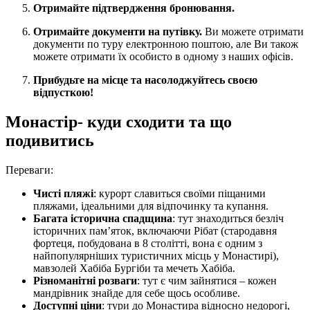
Отримайте підтвердження бронювання.
Отримайте документи на путівку.
Ви можете отримати
документи по туру електронною поштою, але Ви також
можете отримати їх особисто в одному з наших офісів.
Прибудьте на місце та насолоджуйтесь своєю
відпусткою!
Монастір- куди сходити та що
подивитись
Переваги:
Чисті пляжі
: курорт славиться своїми піщаними
пляжами, ідеальними для відпочинку та купання.
Багата історична спадщина
: тут знаходиться безліч
історичних пам’яток, включаючи Рібат (стародавня
фортеця, побудована в 8 столітті, вона є одним з
найпопулярніших туристичних місць у Монастирі),
мавзолей Хабіба Бургіби та мечеть Хабіба.
Різноманітні розваги
: тут є чим зайнятися – кожен
мандрівник знайде для себе щось особливе.
Доступні ціни
: тури до Монастира відносно недорогі,