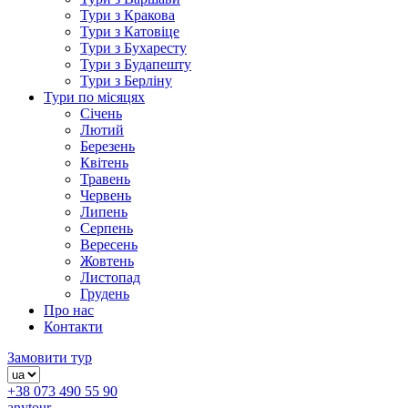
Тури з Кракова
Тури з Катовіце
Тури з Бухаресту
Тури з Будапешту
Тури з Берліну
Тури по місяцях
Січень
Лютий
Березень
Квітень
Травень
Червень
Липень
Серпень
Вересень
Жовтень
Листопад
Грудень
Про нас
Контакти
Замовити тур
+38 073 490 55 90
anytour