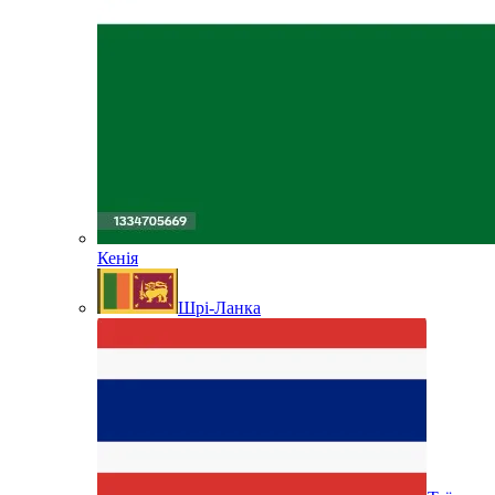
Кенія
Шрі-Ланка