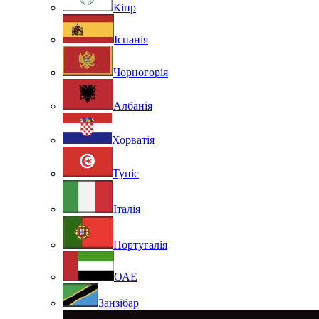
Кіпр
Іспанія
Чорногорія
Албанія
Хорватія
Туніс
Італія
Португалія
ОАЕ
Занзібар