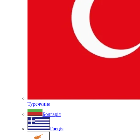
Туреччина
Болгарія
Греція