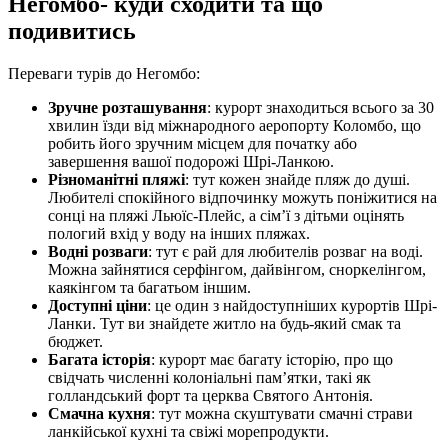
Негомбо- куди сходити та що
подивитись
Переваги турів до Негомбо:
Зручне розташування
: курорт знаходиться всього за 30
хвилин їзди від міжнародного аеропорту Коломбо, що
робить його зручним місцем для початку або
завершення вашої подорожі Шрі-Ланкою.
Різноманітні пляжі
: тут кожен знайде пляж до душі.
Любителі спокійного відпочинку можуть поніжитися на
сонці на пляжі Льюїс-Плейс, а сім’ї з дітьми оцінять
пологий вхід у воду на інших пляжах.
Водні розваги
: тут є рай для любителів розваг на воді.
Можна зайнятися серфінгом, дайвінгом, сноркелінгом,
каякінгом та багатьом іншим.
Доступні ціни
: це один з найдоступніших курортів Шрі-
Ланки. Тут ви знайдете житло на будь-який смак та
бюджет.
Багата історія
: курорт має багату історію, про що
свідчать численні колоніальні пам’ятки, такі як
голландський форт та церква Святого Антонія.
Смачна кухня
: тут можна скуштувати смачні страви
ланкійської кухні та свіжі морепродукти.