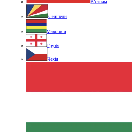
В’єтнам
Сейшели
Маврикій
Грузія
Чехія