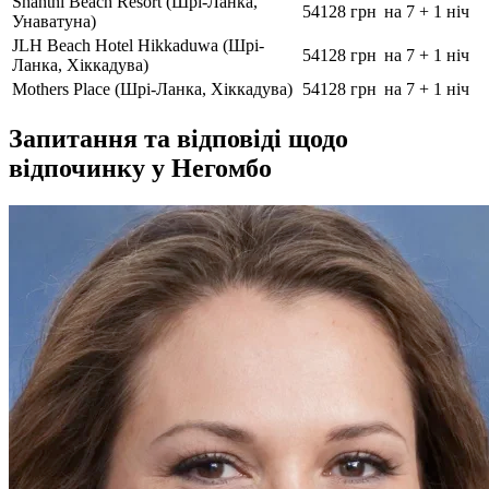
Shanthi Beach Resort (Шрі-Ланка,
54128 грн
на 7 + 1 ніч
Унаватуна)
JLH Beach Hotel Hikkaduwa (Шрі-
54128 грн
на 7 + 1 ніч
Ланка, Хіккадува)
Mothers Place (Шрі-Ланка, Хіккадува)
54128 грн
на 7 + 1 ніч
Запитання та відповіді щодо
відпочинку у Негомбо