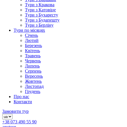
Тури з Кракова
Тури з Катовіце
Тури з Бухаресту
Тури з Будапешту
Тури з Берліну
Тури по місяцях
Січень
Лютий
Березень
Квітень
Травень
Червень
Липень
Серпень
Вересень
Жовтень
Листопад
Грудень
Про нас
Контакти
Замовити тур
+38 073 490 55 90
anytour