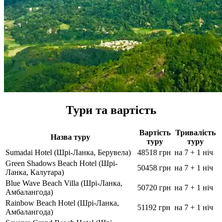
Тури та вартість
Вартість
Тривалість
Назва туру
туру
туру
Sumadai Hotel (Шрі-Ланка, Берувела)
48518 грн
на 7 + 1 ніч
Green Shadows Beach Hotel (Шрі-
50458 грн
на 7 + 1 ніч
Ланка, Калутара)
Blue Wave Beach Villa (Шрі-Ланка,
50720 грн
на 7 + 1 ніч
Амбалангода)
Rainbow Beach Hotel (Шрі-Ланка,
51192 грн
на 7 + 1 ніч
Амбалангода)