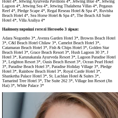
Hotel 4*, Jetwing Ayurveda Pavilions 4*, Jetwing Blue 4*, Jetwing
Lagoon 4*, Jetwing Sea 4*, Jetwing Thalahena Villas 4*, Pegasus
Reef 4*, Pledge Scape 4*, Regal Reseau Hotel & Spa 4*, Ruvisha
Beach Hotel 4*, Sea Horse Hotel & Spa 4*, The Beach All Suite
Hotel 4*, Villa Araliya 4*
Найпопулярніші готелі Негомбо 3 зірки:
Adara Negombo 3*, Avenra Garden Hotel 3*, Browns Beach Hotel
3*, C&I Beach Hotel Chilaw 3*, Camelot Beach Hotel 3*,
Catamaran Beach Hotel 3*, Fish & Chips Hotel 3*, Golden Star
Beach Hotel 3*, Grace Beach Resort 3*, Hush Lagoon 30 3*, J
Hotel 3*, Karunakarala Ayurveda Resort 3*, Lagoon Paradise Hotel
3*, Leighton Resort 3*, Oasis Beach Resort 3*, Ocean Pearl Hotel
3*, Paradise Beach Hotel 3*, Paradise Holiday Village 3*, Pledge
Hotel 3*, Rainbow Beach Hotel 3*, Royal Castle Hotel 3*,
Shanketha Palace Hotel 3*, St. Lachlan Hotel & Suites 3*,
Tamarind Tree Hotel 3*, The Suite 262 3*, Village Inn Resort (Jin
Hai) 3*, White Palace 3*