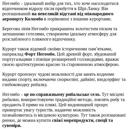
Негомбо – ідеальний вибір для тих, хто хоче насолодитися
відпочинком відразу після прибуття в Шрі-Ланку. Він
розташований
на невеликій відстані від міжнародного
аеропорту Коломбо
в порівнянні з іншими курортами.
Берегова лінія Негомбо прикрашена золотистим піском та
затишними готелями, створюючи ідеальну атмосферу для
розслабленого пляжного відпочинку.
Курорт також відомий своїми історичними пам’ятками,
наприклад
Форт Негомбо.
Цей древній форт, збудований
португальцями і пізніше розширений голландцями, вражає
своєю архітектурною красою та старовинною атмосферою.
Курорт пропонує чудові можливості для занять водними
видами спорту, включаючи сноркелінг, дайвінг, віндсерфінг та
глибоководну рибалку.
Негомбо –
це по-справжньому рибальське село.
Тут місцеві
рибалки, використовуючи традиційні методи, ловлять рибу та
продають її прямо на пляжі. Цей видовищний процес
привертає увагу туристів, надаючи можливість
познайомитись із місцевою культурою. Тут також розташовані
ринки, де можна купити
свіжі морепродукти, спеції та
сувеніри.