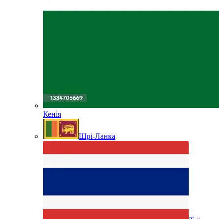
Кенія
Шрі-Ланка