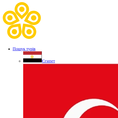
Пошук турів
Єгипет