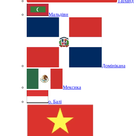
Таїланд
Мальдіви
Домінікана
Мексика
о. Балі