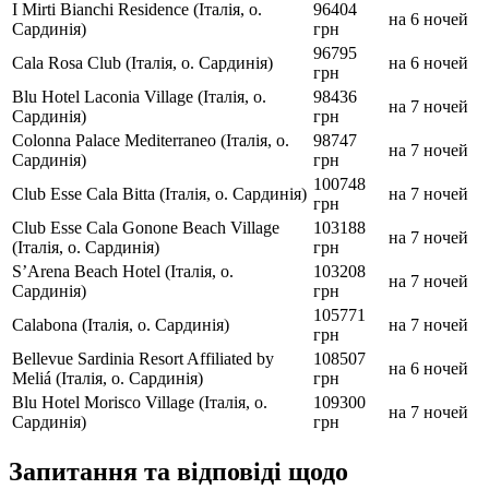
I Mirti Bianchi Residence (Італія, о.
96404
на 6 ночей
Сардинія)
грн
96795
Cala Rosa Club (Італія, о. Сардинія)
на 6 ночей
грн
Blu Hotel Laconia Village (Італія, о.
98436
на 7 ночей
Сардинія)
грн
Colonna Palace Mediterraneo (Італія, о.
98747
на 7 ночей
Сардинія)
грн
100748
Club Esse Cala Bitta (Італія, о. Сардинія)
на 7 ночей
грн
Club Esse Cala Gonone Beach Village
103188
на 7 ночей
(Італія, о. Сардинія)
грн
S’Arena Beach Hotel (Італія, о.
103208
на 7 ночей
Сардинія)
грн
105771
Calabona (Італія, о. Сардинія)
на 7 ночей
грн
Bellevue Sardinia Resort Affiliated by
108507
на 6 ночей
Meliá (Італія, о. Сардинія)
грн
Blu Hotel Morisco Village (Італія, о.
109300
на 7 ночей
Сардинія)
грн
Запитання та відповіді щодо