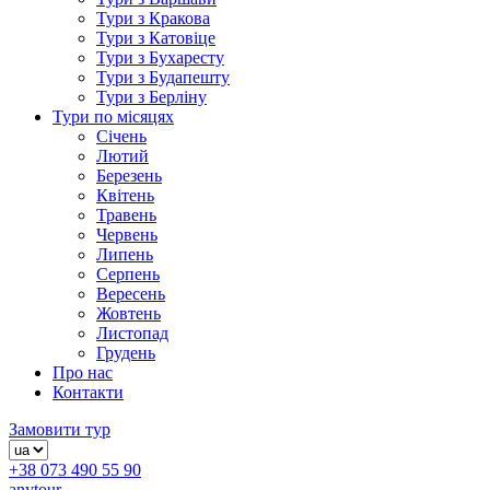
Тури з Кракова
Тури з Катовіце
Тури з Бухаресту
Тури з Будапешту
Тури з Берліну
Тури по місяцях
Січень
Лютий
Березень
Квітень
Травень
Червень
Липень
Серпень
Вересень
Жовтень
Листопад
Грудень
Про нас
Контакти
Замовити тур
+38 073 490 55 90
anytour