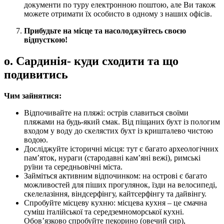
документи по туру електронною поштою, але Ви також
можете отримати їх особисто в одному з наших офісів.
Прибудьте на місце та насолоджуйтесь своєю
відпусткою!
о. Сардинія- куди сходити та що
подивитись
Чим зайнятися:
Відпочивайте на пляжі: острів славиться своїми
пляжами на будь-який смак. Від піщаних бухт із пологим
входом у воду до скелястих бухт із кришталево чистою
водою.
Досліджуйте історичні місця: тут є багато археологічних
пам’яток, нураги (стародавні кам’яні вежі), римські
руїни та середньовічні міста.
Займіться активним відпочинком: на острові є багато
можливостей для піших прогулянок, їзди на велосипеді,
скелелазіння, віндсерфінгу, кайтсерфінгу та дайвінгу.
Спробуйте місцеву кухню: місцева кухня – це смачна
суміш італійської та середземноморської кухні.
Обов’язково спробуйте пекорино (овечий сир),