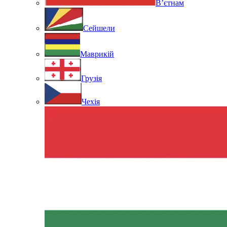
В’єтнам
Сейшели
Маврикій
Грузія
Чехія