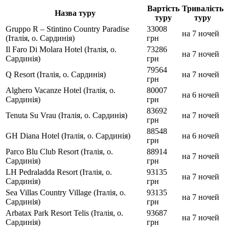
Вартість
Тривалість
Назва туру
туру
туру
Gruppo R – Stintino Country Paradise
33008
на 7 ночей
(Італія, о. Сардинія)
грн
Il Faro Di Molara Hotel (Італія, о.
73286
на 7 ночей
Сардинія)
грн
79564
Q Resort (Італія, о. Сардинія)
на 7 ночей
грн
Alghero Vacanze Hotel (Італія, о.
80007
на 6 ночей
Сардинія)
грн
83692
Tenuta Su Vrau (Італія, о. Сардинія)
на 7 ночей
грн
88548
GH Diana Hotel (Італія, о. Сардинія)
на 6 ночей
грн
Parco Blu Club Resort (Італія, о.
88914
на 7 ночей
Сардинія)
грн
LH Pedraladda Resort (Італія, о.
93135
на 7 ночей
Сардинія)
грн
Sea Villas Country Village (Італія, о.
93135
на 7 ночей
Сардинія)
грн
Arbatax Park Resort Telis (Італія, о.
93687
на 7 ночей
Сардинія)
грн