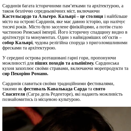
Сардинія багата історичними пам’ятками та архітектурою, а
також безліччю середньовічних міст, включаючи
Кастельсардо та Альгеро
.
Кальярі – це столиця
і найбільше
місто на острові Сардинія, яке має давню історію, що налічує
тисячі років. Місто було заселене фінікійцями, а потім стало
частиною Римської імперії. Його історичну спадщину видно в
архітектурі та монументах. Один з найвідоміших об’єктів –
собор Кальярі
, чудова релігійна споруда з приголомшливими
фресками та архітектурою.
У середині острова розташовані гарні гори, пропонуючи
можливості для
піших походів та альпінізму.
Сардинська
кухня захоплює своїми стравами, включаючи морепродукти та
сир Пекоріно Романо.
Сардинія славиться своїми традиційними фестивалями,
такими як
фестиваль Кавалькада Сарда
та
свято
Спасителя
(Сагра дель Реденторе), які надають можливість
познайомитись із місцевою культурою.