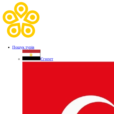
Пошук турів
Єгипет