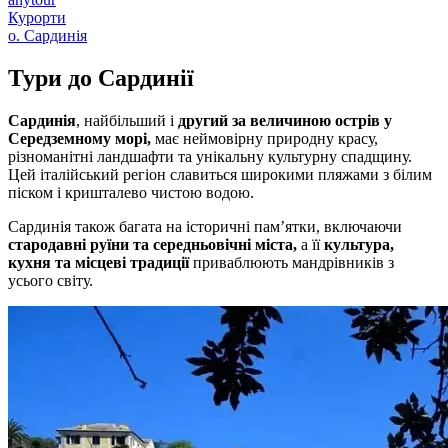
Курорти
о. Сардинія
Тури до
Сардинії
Сардинія
, найбільший і
другий за величиною острів у
Середземному морі,
має неймовірну природну красу,
різноманітні ландшафти та унікальну культурну спадщину.
Цей італійський регіон славиться широкими пляжами з білим
піском і кришталево чистою водою.
Сардинія також багата на історичні пам’ятки, включаючи
стародавні руїни та середньовічні міста,
а її
культура,
кухня та місцеві традиції
приваблюють мандрівників з
усього світу.