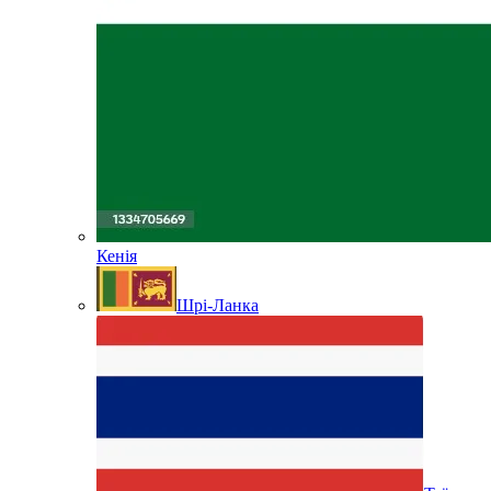
Кенія
Шрі-Ланка