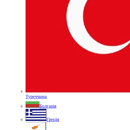
Туреччина
Болгарія
Греція