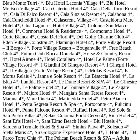
Blau Monte Turri 4*, Blu Hotel Laconia Village 4*, Blu Hotel
Morisco Village 4*, Cala Caterina Hotel 4*, Cala Della Torre Resort
4*, Cala Di Falco Resort 4*, Cala Sinzias Resort 4*, Calabona 4*,
CalaCuncheddi Hotel 4*, Calaserena Village 4*, Casteldoria Mare
Hotel 4*, Chia Laguna – Hotel Village 4*, Colonna San Marco
Hotel 4*, Cormoran Hotel & Residence 4*, Cormorano Hotel 4*,
Corte Bianca 4*, Costa Del Fiori 4*, Del Golfo Charme Club 4*,
Eden Village Colostrai 4*, Flamingo Hotel 4*, Forte Village Resort
– Il Borgo 4*, Forte Village Resort – Bouganville 4*, Free Beach
Club 4*, Futura Club Rocca Dorada 4*, Horse & Country Resort
4*, Hotel Airone 4*, Hotel Corallaro 4*, Hotel Le Palme (Forte
Village Resort) 4*, I Giardini Di Ginepro Resort 4*, I Ginepri Hotel
4*, Il Villaggio (Forte Village Resort) 4*, Is Molas Resort 4*, Is
Morus Relais 4*, Janna e Sole Resort 4*, La Bisaccia Hotel 4*, La
Bitta 4*, Lanthia Resort 4*, Le Dune Resort & SPA 4*, Le Ginestre
Hotel 4*, Le Palme Hotel 4*, Le Tonnare Village 4*, Le Zagare
Resort 4*, Majore Hotel 4*, Mangia’s Santa Teresa Resort 4*,
Marana 4*, Mare Pineta 4*, Marinedda Hotel 4*, Petra Bianca
Hotel 4*, Petra Segreta Resort & Spa 4*, Portoconte 4*, Pulicinu
Hotel 4*, Punta Falcone Resort 4*, Raffael Hotel 4*, Rei Sole &
San Pietro Villas 4*, Relais Colonna Porto Cervo 4*, Rina Hotel 4*,
Sant’Efis Hotel 4*, Sant’Elmo Beach Hotel – Blu Hotels 4*,
Sardegna Termale Hotel & Spa 4*, Simius Playa 4*, Soleado 4*,
Stella Maris 4*, Su Gologone Experience Hotel 4*, T Hotel 4*, TH
Parco Torre Chia 4*, The Pelican Beach Resort & SPA – Adults