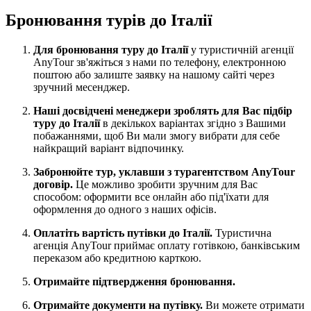
Бронювання турів до Італії
Для бронювання туру до Італії
у туристичній агенції
AnyTour зв'яжіться з нами по телефону, електронною
поштою або залиште заявку на нашому сайті через
зручний месенджер.
Наші досвідчені менеджери зроблять для Вас підбір
туру до Італії
в декількох варіантах згідно з Вашими
побажаннями, щоб Ви мали змогу вибрати для себе
найкращий варіант відпочинку.
Забронюйте тур, уклавши з турагентством AnyTour
договір.
Це можливо зробити зручним для Вас
способом: оформити все онлайн або під'їхати для
оформлення до одного з наших офісів.
Оплатіть вартість путівки до Італії.
Туристична
агенція AnyTour приймає оплату готівкою, банківським
переказом або кредитною карткою.
Отримайте підтвердження бронювання.
Отримайте документи на путівку.
Ви можете отримати