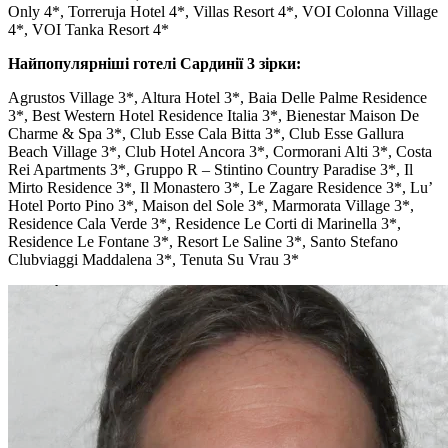
Only 4*, Torreruja Hotel 4*, Villas Resort 4*, VOI Colonna Village
4*, VOI Tanka Resort 4*
Найпопулярніші готелі Сардинії 3 зірки:
Agrustos Village 3*, Altura Hotel 3*, Baia Delle Palme Residence
3*, Best Western Hotel Residence Italia 3*, Bienestar Maison De
Charme & Spa 3*, Club Esse Cala Bitta 3*, Club Esse Gallura
Beach Village 3*, Club Hotel Ancora 3*, Cormorani Alti 3*, Costa
Rei Apartments 3*, Gruppo R – Stintino Country Paradise 3*, Il
Mirto Residence 3*, Il Monastero 3*, Le Zagare Residence 3*, Lu’
Hotel Porto Pino 3*, Maison del Sole 3*, Marmorata Village 3*,
Residence Cala Verde 3*, Residence Le Corti di Marinella 3*,
Residence Le Fontane 3*, Resort Le Saline 3*, Santo Stefano
Clubviaggi Maddalena 3*, Tenuta Su Vrau 3*