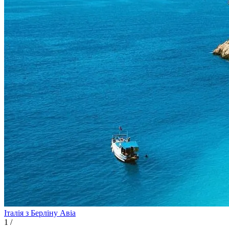
Італія з Берліну
Авіа
1
/