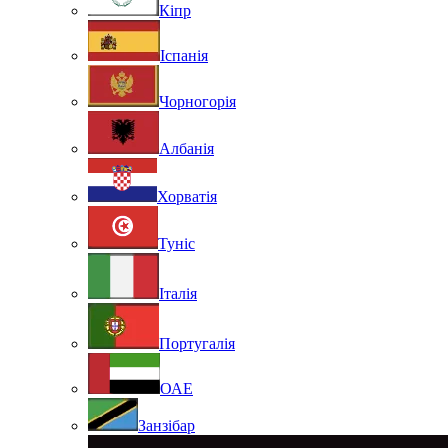
Кіпр
Іспанія
Чорногорія
Албанія
Хорватія
Туніс
Італія
Португалія
ОАЕ
Занзібар