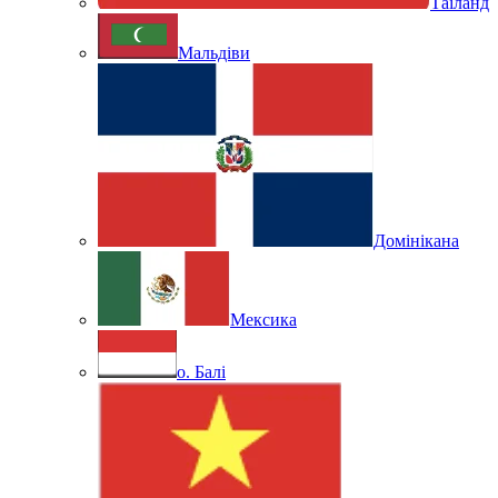
Таїланд
Мальдіви
Домінікана
Мексика
о. Балі