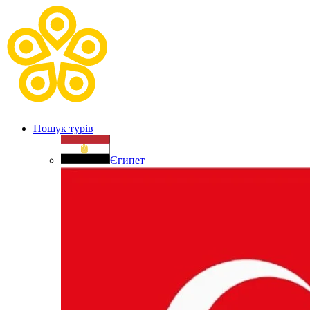
Пошук турів
Єгипет