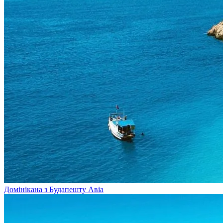
Домінікана з Будапешту
Авіа