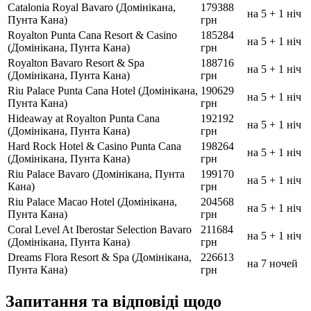
Catalonia Royal Bavaro (Домінікана,
179388
на 5 + 1 ніч
Пунта Кана)
грн
Royalton Punta Cana Resort & Casino
185284
на 5 + 1 ніч
(Домінікана, Пунта Кана)
грн
Royalton Bavaro Resort & Spa
188716
на 5 + 1 ніч
(Домінікана, Пунта Кана)
грн
Riu Palace Punta Cana Hotel (Домінікана,
190629
на 5 + 1 ніч
Пунта Кана)
грн
Hideaway at Royalton Punta Cana
192192
на 5 + 1 ніч
(Домінікана, Пунта Кана)
грн
Hard Rock Hotel & Casino Punta Cana
198264
на 5 + 1 ніч
(Домінікана, Пунта Кана)
грн
Riu Palace Bavaro (Домінікана, Пунта
199170
на 5 + 1 ніч
Кана)
грн
Riu Palace Macao Hotel (Домінікана,
204568
на 5 + 1 ніч
Пунта Кана)
грн
Coral Level At Iberostar Selection Bavaro
211684
на 5 + 1 ніч
(Домінікана, Пунта Кана)
грн
Dreams Flora Resort & Spa (Домінікана,
226613
на 7 ночей
Пунта Кана)
грн
Запитання та відповіді щодо