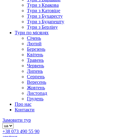
Тури з Кракова
Тури з Катовіце
Тури з Бухаресту
Тури з Будапешту
Тури з Берліну
Тури по місяцях
Січень
Лютий
Березень
Квітень
Травень
Червень
Липень
Серпень
Вересень
Жовтень
Листопад
Грудень
Про нас
Контакти
Замовити тур
+38 073 490 55 90
anytour