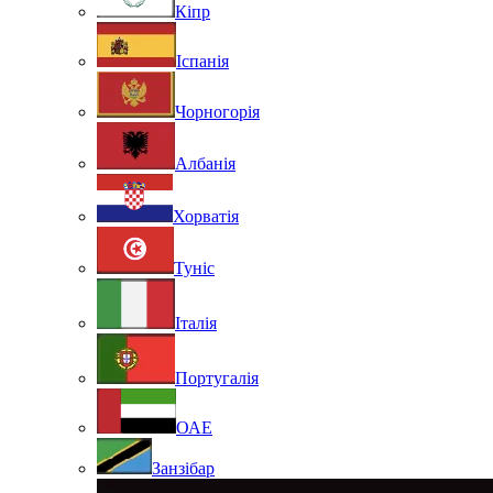
Кіпр
Іспанія
Чорногорія
Албанія
Хорватія
Туніс
Італія
Португалія
ОАЕ
Занзібар