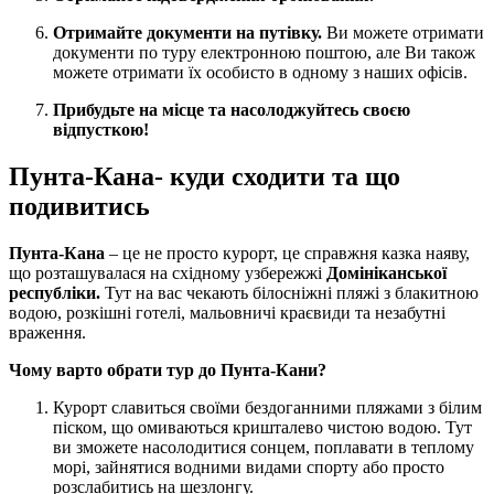
Отримайте документи на путівку.
Ви можете отримати
документи по туру електронною поштою, але Ви також
можете отримати їх особисто в одному з наших офісів.
Прибудьте на місце та насолоджуйтесь своєю
відпусткою!
Пунта-Кана- куди сходити та що
подивитись
Пунта-Кана
– це не просто курорт, це справжня казка наяву,
що розташувалася на східному узбережжі
Домініканської
республіки.
Тут на вас чекають білосніжні пляжі з блакитною
водою, розкішні готелі, мальовничі краєвиди та незабутні
враження.
Чому варто обрати тур до Пунта-Кани?
Курорт славиться своїми бездоганними пляжами з білим
піском, що омиваються кришталево чистою водою. Тут
ви зможете насолодитися сонцем, поплавати в теплому
морі, зайнятися водними видами спорту або просто
розслабитись на шезлонгу.