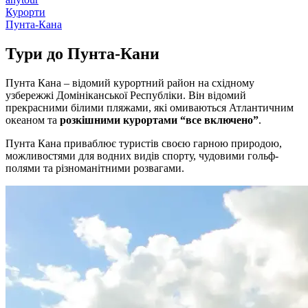
Курорти
Пунта-Кана
Тури до
Пунта-Кани
Пунта Кана – відомий курортний район на східному
узбережжі Домініканської Республіки. Він відомий
прекрасними білими пляжами, які омиваються Атлантичним
океаном та
розкішними курортами “все включено”
.
Пунта Кана приваблює туристів своєю гарною природою,
можливостями для водних видів спорту, чудовими гольф-
полями та різноманітними розвагами.