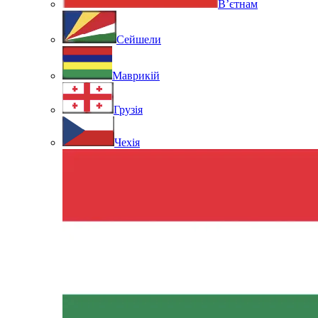
В’єтнам
Сейшели
Маврикій
Грузія
Чехія