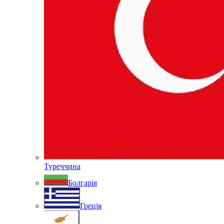
Туреччина
Болгарія
Греція