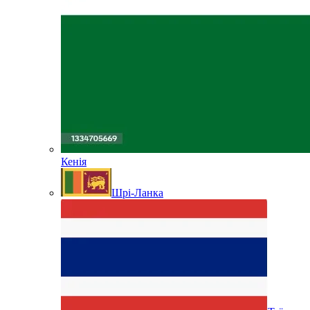
Кенія
Шрі-Ланка