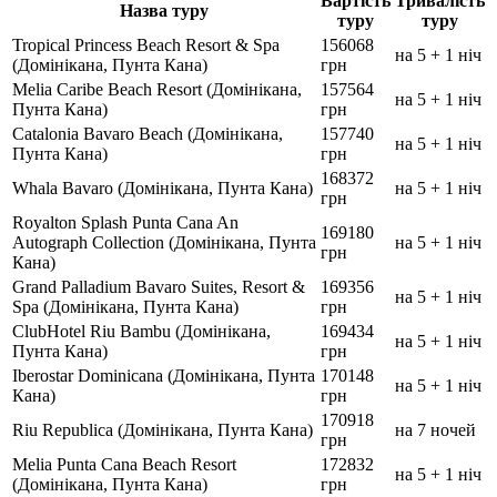
Вартість
Тривалість
Назва туру
туру
туру
Tropical Princess Beach Resort & Spa
156068
на 5 + 1 ніч
(Домінікана, Пунта Кана)
грн
Melia Caribe Beach Resort (Домінікана,
157564
на 5 + 1 ніч
Пунта Кана)
грн
Catalonia Bavaro Beach (Домінікана,
157740
на 5 + 1 ніч
Пунта Кана)
грн
168372
Whala Bavaro (Домінікана, Пунта Кана)
на 5 + 1 ніч
грн
Royalton Splash Punta Cana An
169180
Autograph Collection (Домінікана, Пунта
на 5 + 1 ніч
грн
Кана)
Grand Palladium Bavaro Suites, Resort &
169356
на 5 + 1 ніч
Spa (Домінікана, Пунта Кана)
грн
ClubHotel Riu Bambu (Домінікана,
169434
на 5 + 1 ніч
Пунта Кана)
грн
Iberostar Dominicana (Домінікана, Пунта
170148
на 5 + 1 ніч
Кана)
грн
170918
Riu Republica (Домінікана, Пунта Кана)
на 7 ночей
грн
Melia Punta Cana Beach Resort
172832
на 5 + 1 ніч
(Домінікана, Пунта Кана)
грн