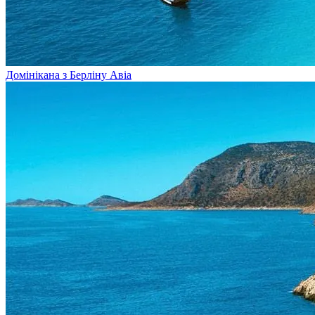
Домінікана з Берліну
Авіа