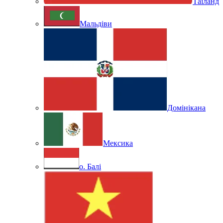
Таїланд
Мальдіви
Домінікана
Мексика
о. Балі