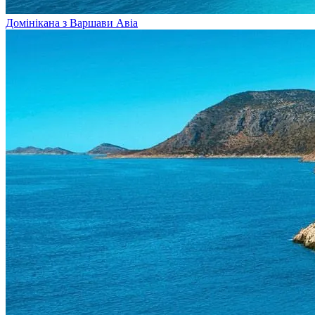
Домінікана з Варшави
Авіа