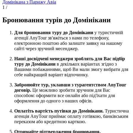
Домінікана з Парижу
Авіа
1
/
Бронювання турів до Домінікани
Для бронювання туру до Домінікани
у туристичній
агенції AnyTour зв'яжіться з нами по телефону,
електронною поштою або залиште заявку на нашому
сайті через зручний месенджер.
Наші досвідчені менеджери зроблять для Вас підбір
туру до Домінікани
в декількох варіантах згідно з
Вашими побажаннями, щоб Ви мали змогу вибрати для
себе найкращий варіант відпочинку.
Забронюйте тур, уклавши з турагентством AnyTour
договір.
Це можливо зробити зручним для Вас
способом: оформити все онлайн або під'їхати для
оформлення до одного з наших офісів.
Оплатіть вартість путівки до Домінікани.
Туристична
агенція AnyTour приймає оплату готівкою, банківським
переказом або кредитною карткою.
Отримайте підтвердження бронювання.