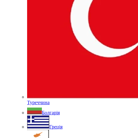
Туреччина
Болгарія
Греція