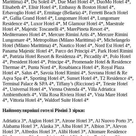
Marittima) 4*, Du Soleil 4*, Due Mari Hotel 4*, DuoMo Hotel 4*,
Elisabeth 4*, Elisir Hotel 4*, Embassy & Boston Hotel 4*,
Erbavoglio Hotel 4*, Ermitage (Bellaria) 4*, Ferretti Beach Hotel
4*, Gallia Grand Hotel 4*, Lungomare Hotel 4*, Lungomare
Residence 4*, Luxor Hotel 4*, M Glamour Hotel 4*, Maestrale
Hotel 4*, Majestic Toscanelli 4*, MarePineta Resort 4*,
Mediterraneo Hotel 4*, Mercure Rimini Artis 4*, Mercure Rimini
Lungomare 4*, Metropolitan (Milano Marittima) 4*, Michelangelo
Hotel (Milano Marittima) 4*, Nautico Hotel 4*, Nord Est Hotel 4*,
Panama Majestic Hotel 4*, Parco dei Principi 4*, Park Hotel Rimini
4*, Patrizia Hotel Resort & Residenza 4*, Piccadily 4*, Polo Hotel
4*, President Hotel 4*, Principe 4*, Promenade Hotel & Residence
Thermae 4*, Punta Nord 4*, Rosabianca Hotel 4*, Royal Plaza
Hotel 4*, Salus 4*, Savoia Hotel Rimini 4*, Sovrana Hotel & Re
Aqva Spa 4*, Sporting Hotel 4*, Sunset Hotel 4*, T2 Residence 4*,
Terminal Palace & SPA 4*, Tiffany’s (Riccione) 4*, Trieste Hotel
4*, Universal Hotel 4*, Vienna Ostenda 4*, Villa Adriatica
Ambienthotels 4*, Villa Rosa Riviera Hotel 4*, Vista Mare Hotel
4*, Vittoria Hotel 4*, Waldorf Suite Hotel 4*
Найпопулярніші готелі Ріміні 3 зірки:
Adriatica 3*, Aiglon Hotel 3*, Airone Hotel 3*, Al Nuovo Porto 3*,
Alabama Hotel 3*, Alaska 3*, Alba Hotel 3*, Albion 3*, Alevon
Hotel 3*, Alfredos Hotel 3*, Alibi Hotel 3*, Altomare Residence