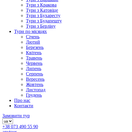
Тури з Кракова
Тури з Катовіце
Тури з Бухаресту
Тури з Будапешту
Тури з Берліну
Тури по місяцях
Січень
Лютий
Березень
Квітень
Травень
Червень
Липень
Серпень
Вересень
Жовтень
Листопад
Грудень
Про нас
Контакти
Замовити тур
+38 073 490 55 90
anytour