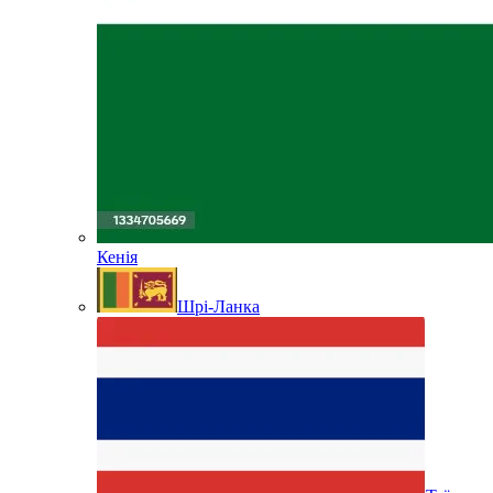
Кенія
Шрі-Ланка