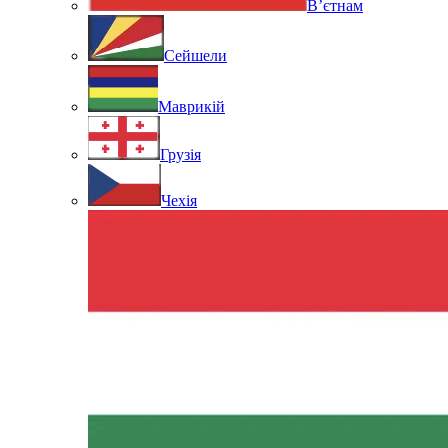
В’єтнам
Сейшели
Маврикій
Грузія
Чехія