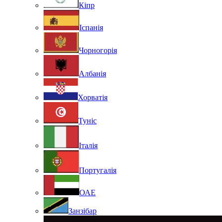
Кіпр
Іспанія
Чорногорія
Албанія
Хорватія
Туніс
Італія
Португалія
ОАЕ
Занзібар