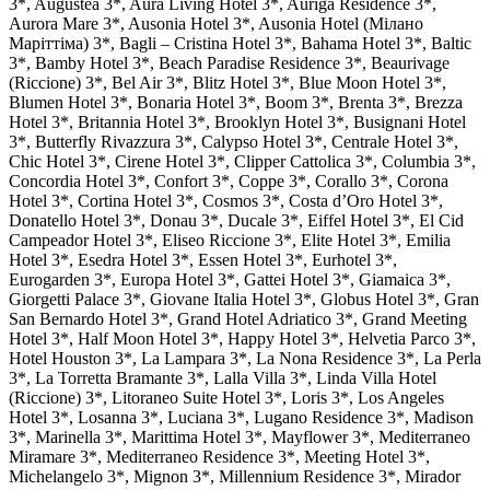
3*, Augustea 3*, Aura Living Hotel 3*, Auriga Residence 3*,
Aurora Mare 3*, Ausonia Hotel 3*, Ausonia Hotel (Мілано
Маріттіма) 3*, Bagli – Cristina Hotel 3*, Bahama Hotel 3*, Baltic
3*, Bamby Hotel 3*, Beach Paradise Residence 3*, Beaurivage
(Riccione) 3*, Bel Air 3*, Blitz Hotel 3*, Blue Moon Hotel 3*,
Blumen Hotel 3*, Bonaria Hotel 3*, Boom 3*, Brenta 3*, Brezza
Hotel 3*, Britannia Hotel 3*, Brooklyn Hotel 3*, Busignani Hotel
3*, Butterfly Rivazzura 3*, Calypso Hotel 3*, Centrale Hotel 3*,
Chic Hotel 3*, Cirene Hotel 3*, Clipper Cattolica 3*, Columbia 3*,
Concordia Hotel 3*, Confort 3*, Coppe 3*, Corallo 3*, Corona
Hotel 3*, Cortina Hotel 3*, Cosmos 3*, Costa d’Oro Hotel 3*,
Donatello Hotel 3*, Donau 3*, Ducale 3*, Eiffel Hotel 3*, El Cid
Campeador Hotel 3*, Eliseo Riccione 3*, Elite Hotel 3*, Emilia
Hotel 3*, Esedra Hotel 3*, Essen Hotel 3*, Eurhotel 3*,
Eurogarden 3*, Europa Hotel 3*, Gattei Hotel 3*, Giamaica 3*,
Giorgetti Palace 3*, Giovane Italia Hotel 3*, Globus Hotel 3*, Gran
San Bernardo Hotel 3*, Grand Hotel Adriatico 3*, Grand Meeting
Hotel 3*, Half Moon Hotel 3*, Happy Hotel 3*, Helvetia Parco 3*,
Hotel Houston 3*, La Lampara 3*, La Nona Residence 3*, La Perla
3*, La Torretta Bramante 3*, Lalla Villa 3*, Linda Villa Hotel
(Riccione) 3*, Litoraneo Suite Hotel 3*, Loris 3*, Los Angeles
Hotel 3*, Losanna 3*, Luciana 3*, Lugano Residence 3*, Madison
3*, Marinella 3*, Marittima Hotel 3*, Mayflower 3*, Mediterraneo
Miramare 3*, Mediterraneo Residence 3*, Meeting Hotel 3*,
Michelangelo 3*, Mignon 3*, Millennium Residence 3*, Mirador