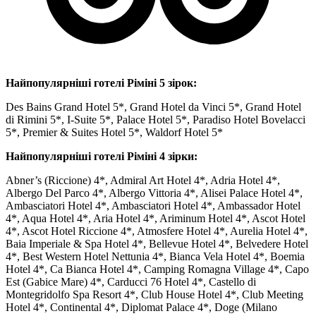
Найпопулярніші готелі Ріміні 5 зірок:
Des Bains Grand Hotel 5*, Grand Hotel da Vinci 5*, Grand Hotel
di Rimini 5*, I-Suite 5*, Palace Hotel 5*, Paradiso Hotel Bovelacci
5*, Premier & Suites Hotel 5*, Waldorf Hotel 5*
Найпопулярніші готелі Ріміні 4 зірки:
Abner’s (Riccione) 4*, Admiral Art Hotel 4*, Adria Hotel 4*,
Albergo Del Parco 4*, Albergo Vittoria 4*, Alisei Palace Hotel 4*,
Ambasciatori Hotel 4*, Ambasciatori Hotel 4*, Ambassador Hotel
4*, Aqua Hotel 4*, Aria Hotel 4*, Ariminum Hotel 4*, Ascot Hotel
4*, Ascot Hotel Riccione 4*, Atmosfere Hotel 4*, Aurelia Hotel 4*,
Baia Imperiale & Spa Hotel 4*, Bellevue Hotel 4*, Belvedere Hotel
4*, Best Western Hotel Nettunia 4*, Bianca Vela Hotel 4*, Boemia
Hotel 4*, Ca Bianca Hotel 4*, Camping Romagna Village 4*, Capo
Est (Gabice Mare) 4*, Carducci 76 Hotel 4*, Castello di
Montegridolfo Spa Resort 4*, Club House Hotel 4*, Club Meeting
Hotel 4*, Continental 4*, Diplomat Palace 4*, Doge (Milano