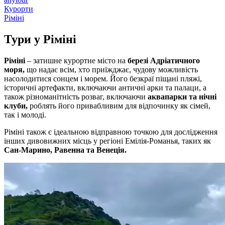
Курорти
Ріміні
Тури у
Ріміні
Ріміні
– затишне курортне місто на
березі Адріатичного
моря,
що надає всім, хто приїжджає, чудову можливість
насолодитися сонцем і морем. Його безкраї піщані пляжі,
історичні артефакти, включаючи античні арки та палаци, а
також різноманітність розваг, включаючи
аквапарки та нічні
клуби,
роблять його привабливим для відпочинку як сімей,
так і молоді.
Ріміні також є ідеальною відправною точкою для дослідження
інших дивовижних місць у регіоні Емілія-Романья, таких як
Сан-Марино, Равенна та Венеція.