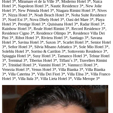
Hotel 3*, Miramare et de la Ville 3*, Moderno Hotel 3*, Naica
Hotel 3*, Napoleon Hotel 3*, Nautic Residence 3*, New Jolie
Hotel 3*, New Primula Hotel 3*, Niagara Rimini Hotel 3*, Nives
3*, Nizza Hotel 3*, Noah Beach Hotel 3*, Noha Suite Residence
3*, Nord Est 3*, Nova Dhely Hotel 3*, Oasi del Mare 3*, Playa
Hotel 3*, Prestige Hotel 3*, Quisisana Hotel 3*, Radar Hotel 3*,
Rainbow Hotel 3*, Reale Hotel Rimini 3*, Record Residence 3*,
Residence Cigno 3*, Residence Olimpo 3*, Residence Villa Dei
Pini 3*, Ribot Hotel 3*, Riviera Hotel 3*, Santiago 3*, Savana
Hotel 3*, Savina Hotel 3*, Saxon 3*, Scarlet Hotel 3*, Senior Hotel
3*, Señor Hotel 3*, Silvia Misano Adriatico 3*, Sole Mio Hotel 3*,
Soleblu Hotel 3*, Sorriso & Carrilon 3*, Sottovento Residence 3*,
Spiaggia Hotel 3*, Susy Hotel 3*, Tamanco Hotel 3*, Telstar Hotel
3*, Terminal 3*, Tiberius Hotel 3*, Tiffani`s 3*, Travellers Rimini
3*, Trinidad Hotel 3*, Vannini Hotel 3*, Vannucci Hotel 3*,
Venezia Hotel 3*, Venus Hotel 3*, Villa Bianka 3*, Villa Bianka
3*, Villa Caterina 3*, Villa Dei Fiori 3*, Villa Elisa 3*, Villa Franco
Hotel 3*, Villa Itala 3*, Villa Lieta Hotel 3*, Villa Merope 3*