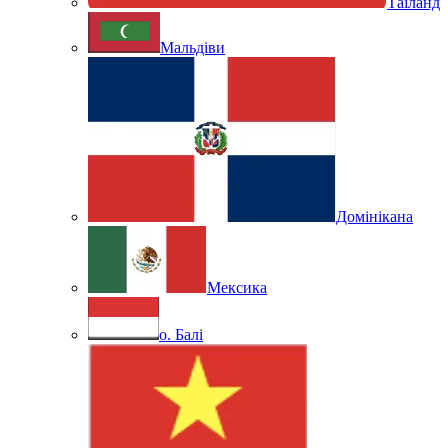
Таїланд
Мальдіви
Домінікана
Мексика
о. Балі