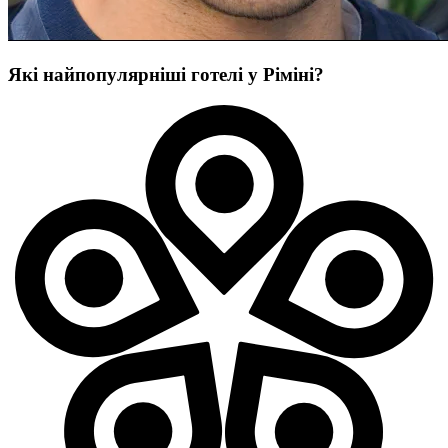
Які найпопулярніші готелі у Ріміні?