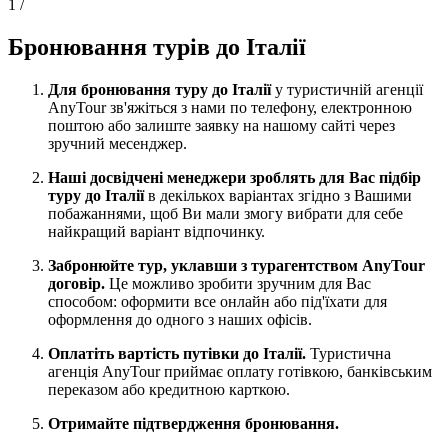
1
/
Бронювання турів до Італії
Для бронювання туру до Італії
у туристичній агенції
AnyTour зв'яжіться з нами по телефону, електронною
поштою або залиште заявку на нашому сайті через
зручний месенджер.
Наші досвідчені менеджери зроблять для Вас підбір
туру до Італії
в декількох варіантах згідно з Вашими
побажаннями, щоб Ви мали змогу вибрати для себе
найкращий варіант відпочинку.
Забронюйте тур, уклавши з турагентством AnyTour
договір.
Це можливо зробити зручним для Вас
способом: оформити все онлайн або під'їхати для
оформлення до одного з наших офісів.
Оплатіть вартість путівки до Італії.
Туристична
агенція AnyTour приймає оплату готівкою, банківським
переказом або кредитною карткою.
Отримайте підтвердження бронювання.