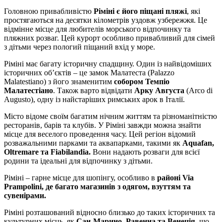
Головною привабливістю
Ріміні є його піщані пляжі
, які
простягаються на десятки кілометрів уздовж узбережжя. Це
відмінне місце для любителів морського відпочинку та
пляжних розваг. Цей курорт особливо привабливий для сімей
з дітьми через пологий піщаний вхід у море.
Ріміні має багату історичну спадщину. Один із найвідоміших
історичних об’єктів – це замок Малатеста (Palazzo
Malatestiano) з його знаменитим
собором Темпіо
Малатестіано
. Також варто відвідати
Арку Августа
(Arco di
Augusto), одну із найстаріших римських арок в Італії.
Місто відоме своїм багатим нічним життям та різноманітністю
ресторанів, барів та клубів. У Ріміні завжди можна знайти
місце для веселого проведення часу. Цей регіон відомий
розважальними парками та аквапарками, такими як
Aquafan,
Oltremare та Fiabilandia.
Вони надають розваги для всієї
родини та ідеальні для відпочинку з дітьми.
Ріміні – гарне місце для шопінгу, особливо в
районі Via
Prampolini, де багато магазинів з одягом, взуттям та
сувенірами.
Ріміні розташований відносно близько до таких історичних та
культурних місць, як
Сан-Марино, Равенна та Венеція,
що