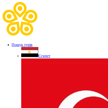
Пошук турів
Єгипет