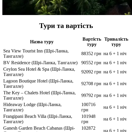
Тури та вартість
Вартість
Тривалість
Назва туру
туру
туру
Sea View Tourist Inn (Шрі-Ланка,
88352 грн
на 6 + 1 ніч
Тангалле)
BV Residence (Шрі-Ланка, Тангалле)
90552 грн
на 6 + 1 ніч
Ceylon Sea Hotel & Spa (Шрі-Ланка,
92092 грн
на 6 + 1 ніч
Тангалле)
Lagoon Boutique Hotel (Шрі-Ланка,
92708 грн
на 6 + 1 ніч
Тангалле)
The Key – Chalets Hotel (Шрі-Ланка,
99792 грн
на 6 + 1 ніч
Тангалле)
Hideaway Lodge (Шрі-Ланка,
100716
на 6 + 1 ніч
Тангалле)
грн
Frangipani Beach Villa (Шрі-Ланка,
101948
на 6 + 1 ніч
Тангалле)
грн
Ganesh Garden Beach Cabanas (Шрі-
102872
на 6 + 1 ніч