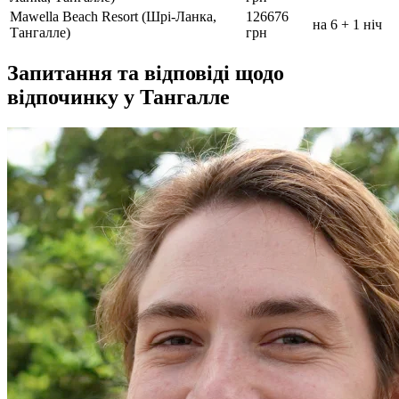
Mawella Beach Resort (Шрі-Ланка,
126676
на 6 + 1 ніч
Тангалле)
грн
Запитання та відповіді щодо
відпочинку у Тангалле