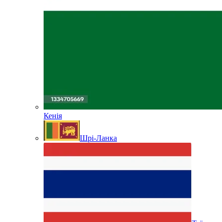
Кенія
Шрі-Ланка