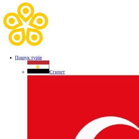
Пошук турів
Єгипет