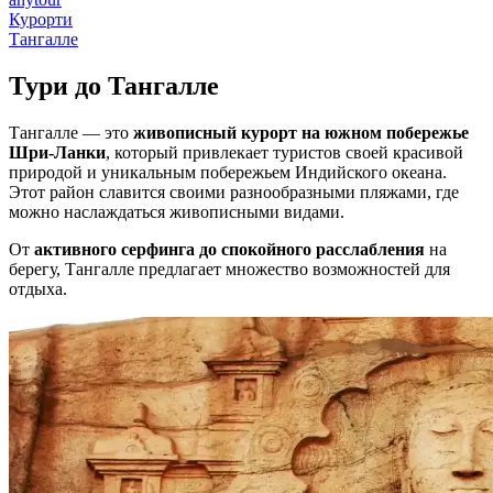
Курорти
Тангалле
Тури до
Тангалле
Тангалле — это
живописный курорт на южном побережье
Шри-Ланки
, который привлекает туристов своей красивой
природой и уникальным побережьем Индийского океана.
Этот район славится своими разнообразными пляжами, где
можно наслаждаться живописными видами.
От
активного серфинга до спокойного расслабления
на
берегу, Тангалле предлагает множество возможностей для
отдыха.