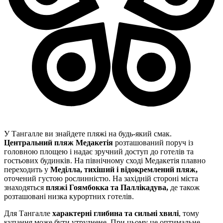
У Тангалле ви знайдете пляжі на будь-який смак.
Центральний пляж Медакетія
розташований поруч із
головною площею і надає зручний доступ до готелів та
гостьових будинків. На північному сході Медакетія плавно
переходить у
Меділла, тихіший і відокремлений пляж,
оточений густою рослинністю. На західній стороні міста
знаходяться
пляжі Гоямбокка та Паллікадува,
де також
розташовані низка курортних готелів.
Для Тангалле
характерні глибина та сильні хвилі
, тому
купання може бути утруднене. При цьому це оптимальне