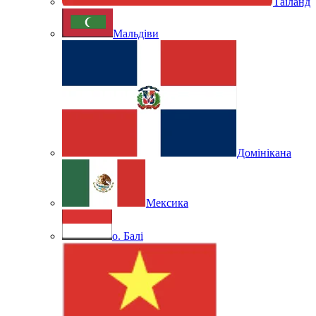
Таїланд
Мальдіви
Домінікана
Мексика
о. Балі