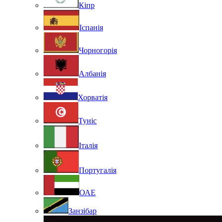
Кіпр
Іспанія
Чорногорія
Албанія
Хорватія
Туніс
Італія
Португалія
ОАЕ
Занзібар