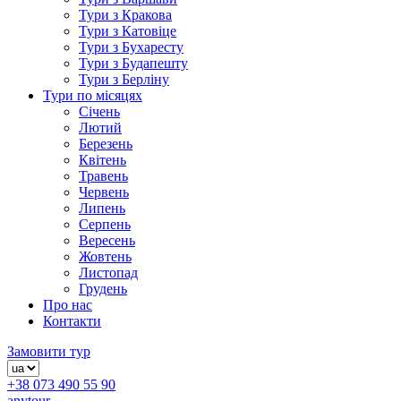
Тури з Кракова
Тури з Катовіце
Тури з Бухаресту
Тури з Будапешту
Тури з Берліну
Тури по місяцях
Січень
Лютий
Березень
Квітень
Травень
Червень
Липень
Серпень
Вересень
Жовтень
Листопад
Грудень
Про нас
Контакти
Замовити тур
+38 073 490 55 90
anytour