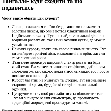
Тангалле- куди сходити та що
подивитись
Чому варто обрати цей курорт?
Локація славиться своїми бездоганними пляжами із
золотим піском, що омиваються блакитними водами
Індійського океану
. Тут ви знайдете як жваві ділянки з
водними розвагами, так і тихі затишні бухти, де можна
усамітнитися.
Пейзажі курорту вражають своєю різноманітністю. Тут
ви знайдете тропічні ліси, мальовничі пагорби, лагуни
та мальовничі річки.
Тангалле
пропонує широкий спектр розваг на будь-
який смак. Ви можете зайнятися серфінгом, дайвінгом,
снорклінгом, рибалкою, покататися на каяках або просто
поніжитися на сонці.
Курорт багатий на культуру та історію. Тут ви знайдете
старовинні храми, буддійські статуї та колоніальні
будинки.
Це зручне місце, щоб розслабитися та відновити сили.
Тут ви знайдете безліч спа-центрів, де пропонують
традиційні аюрведичні процедури та масажі.
Різноманітні тури пропонують мандрівникам можливість