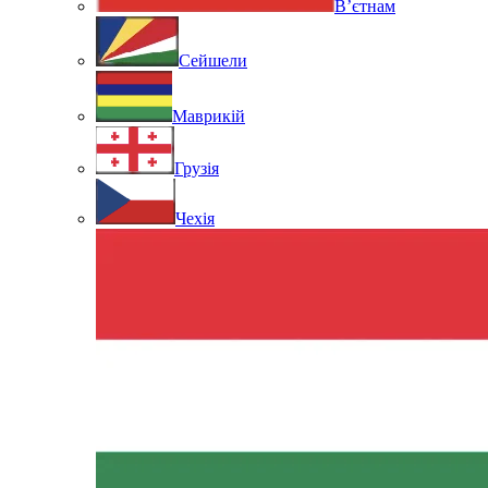
В’єтнам
Сейшели
Маврикій
Грузія
Чехія