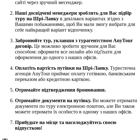
сайті через зручний месенджер.
Наші досвідчені менеджери зроблять для Вас підбір
туру на Шрі-Ланку
в декількох варіантах згідно з
Вашими побажаннями, щоб Ви мали змогу вибрати для
себе найкращий варіант відпочинку.
Забронюйте тур, уклавши з турагентством AnyTour
договір.
Це можливо зробити зручним для Вас
способом: оформити все онлайн або під'їхати для
оформлення до одного з наших офісів.
Оплатіть вартість путівки на Шрі-Ланку.
Туристична
агенція AnyTour приймає оплату готівкою, банківським
переказом або кредитною карткою.
Отримайте підтвердження бронювання.
Отримайте документи на путівку.
Ви можете отримати
документи по туру електронною поштою, але Ви також
можете отримати їх особисто в одному з наших офісів.
Прибудьте на місце та насолоджуйтесь своєю
відпусткою!