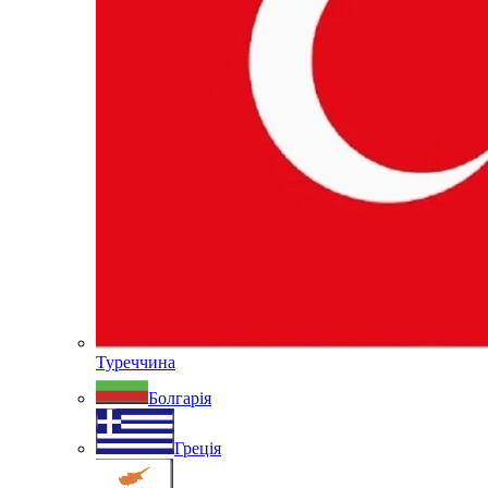
Туреччина
Болгарія
Греція