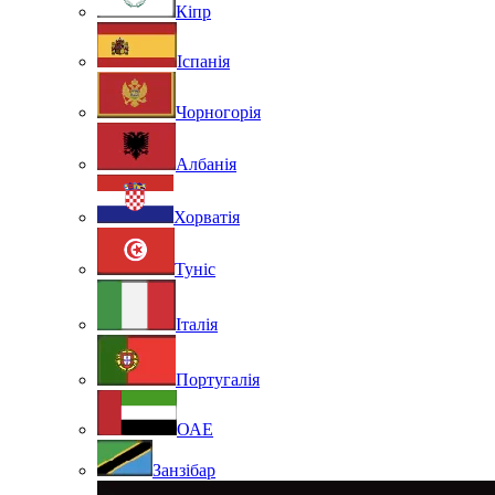
Кіпр
Іспанія
Чорногорія
Албанія
Хорватія
Туніс
Італія
Португалія
ОАЕ
Занзібар