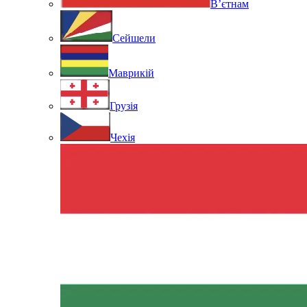
В’єтнам
Сейшели
Маврикій
Грузія
Чехія