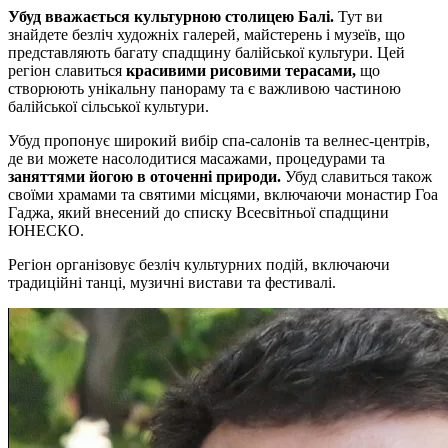
Убуд вважається культурною столицею Балі.
Тут ви
знайдете безліч художніх галерей, майстерень і музеїв, що
представляють багату спадщину балійської культури. Цей
регіон славиться
красивими рисовими терасами,
що
створюють унікальну панораму та є важливою частиною
балійської сільської культури.
Убуд пропонує широкий вибір спа-салонів та велнес-центрів,
де ви можете насолодитися масажами, процедурами та
заняттями йогою в оточенні природи.
Убуд славиться також
своїми храмами та святими місцями, включаючи монастир Гоа
Гаджа, який внесений до списку Всесвітньої спадщини
ЮНЕСКО.
Регіон організовує безліч культурних подій, включаючи
традиційні танці, музичні вистави та фестивалі.