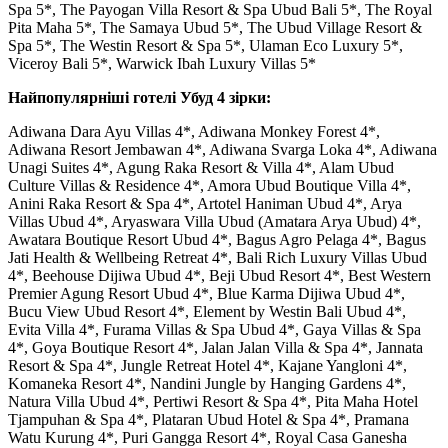
Spa 5*, The Payogan Villa Resort & Spa Ubud Bali 5*, The Royal
Pita Maha 5*, The Samaya Ubud 5*, The Ubud Village Resort &
Spa 5*, The Westin Resort & Spa 5*, Ulaman Eco Luxury 5*,
Viceroy Bali 5*, Warwick Ibah Luxury Villas 5*
Найпопулярніші готелі Убуд 4 зірки:
Adiwana Dara Ayu Villas 4*, Adiwana Monkey Forest 4*,
Adiwana Resort Jembawan 4*, Adiwana Svarga Loka 4*, Adiwana
Unagi Suites 4*, Agung Raka Resort & Villa 4*, Alam Ubud
Culture Villas & Residence 4*, Amora Ubud Boutique Villa 4*,
Anini Raka Resort & Spa 4*, Artotel Haniman Ubud 4*, Arya
Villas Ubud 4*, Aryaswara Villa Ubud (Amatara Arya Ubud) 4*,
Awatara Boutique Resort Ubud 4*, Bagus Agro Pelaga 4*, Bagus
Jati Health & Wellbeing Retreat 4*, Bali Rich Luxury Villas Ubud
4*, Beehouse Dijiwa Ubud 4*, Beji Ubud Resort 4*, Best Western
Premier Agung Resort Ubud 4*, Blue Karma Dijiwa Ubud 4*,
Bucu View Ubud Resort 4*, Element by Westin Bali Ubud 4*,
Evita Villa 4*, Furama Villas & Spa Ubud 4*, Gaya Villas & Spa
4*, Goya Boutique Resort 4*, Jalan Jalan Villa & Spa 4*, Jannata
Resort & Spa 4*, Jungle Retreat Hotel 4*, Kajane Yangloni 4*,
Komaneka Resort 4*, Nandini Jungle by Hanging Gardens 4*,
Natura Villa Ubud 4*, Pertiwi Resort & Spa 4*, Pita Maha Hotel
Tjampuhan & Spa 4*, Plataran Ubud Hotel & Spa 4*, Pramana
Watu Kurung 4*, Puri Gangga Resort 4*, Royal Casa Ganesha