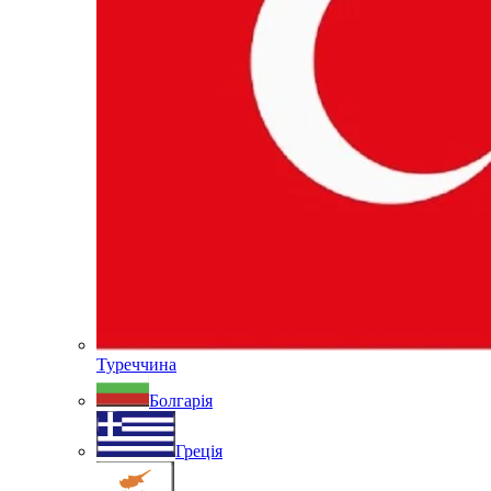
Туреччина
Болгарія
Греція