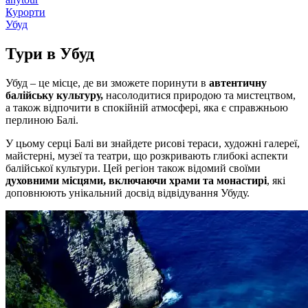
Курорти
Убуд
Тури в
Убуд
Убуд – це місце, де ви зможете поринути в
автентичну
балійську культуру,
насолодитися природою та мистецтвом,
а також відпочити в спокійній атмосфері, яка є справжньою
перлиною Балі.
У цьому серці Балі ви знайдете рисові тераси, художні галереї,
майстерні, музеї та театри, що розкривають глибокі аспекти
балійської культури. Цей регіон також відомий своїми
духовними місцями, включаючи храми та монастирі
, які
доповнюють унікальний досвід відвідування Убуду.