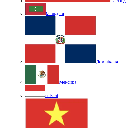
Таїланд
Мальдіви
Домінікана
Мексика
о. Балі