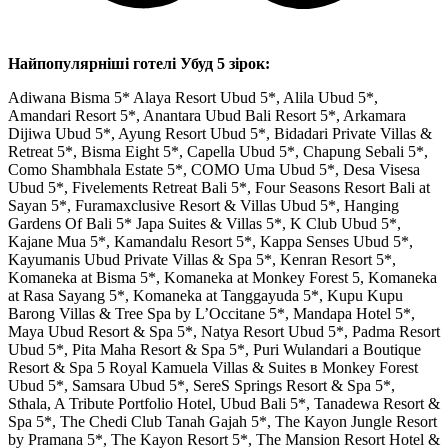
Найпопулярніші готелі Убуд 5 зірок:
Adiwana Bisma 5* Alaya Resort Ubud 5*, Alila Ubud 5*,
Amandari Resort 5*, Anantara Ubud Bali Resort 5*, Arkamara
Dijiwa Ubud 5*, Ayung Resort Ubud 5*, Bidadari Private Villas &
Retreat 5*, Bisma Eight 5*, Capella Ubud 5*, Chapung Sebali 5*,
Como Shambhala Estate 5*, COMO Uma Ubud 5*, Desa Visesa
Ubud 5*, Fivelements Retreat Bali 5*, Four Seasons Resort Bali at
Sayan 5*, Furamaxclusive Resort & Villas Ubud 5*, Hanging
Gardens Of Bali 5* Japa Suites & Villas 5*, K Club Ubud 5*,
Kajane Mua 5*, Kamandalu Resort 5*, Kappa Senses Ubud 5*,
Kayumanis Ubud Private Villas & Spa 5*, Kenran Resort 5*,
Komaneka at Bisma 5*, Komaneka at Monkey Forest 5, Komaneka
at Rasa Sayang 5*, Komaneka at Tanggayuda 5*, Kupu Kupu
Barong Villas & Tree Spa by L’Occitane 5*, Mandapa Hotel 5*,
Maya Ubud Resort & Spa 5*, Natya Resort Ubud 5*, Padma Resort
Ubud 5*, Pita Maha Resort & Spa 5*, Puri Wulandari a Boutique
Resort & Spa 5 Royal Kamuela Villas & Suites в Monkey Forest
Ubud 5*, Samsara Ubud 5*, SereS Springs Resort & Spa 5*,
Sthala, A Tribute Portfolio Hotel, Ubud Bali 5*, Tanadewa Resort &
Spa 5*, The Chedi Club Tanah Gajah 5*, The Kayon Jungle Resort
by Pramana 5*, The Kayon Resort 5*, The Mansion Resort Hotel &