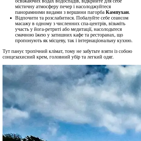
освіжаючих водах водоспадів, відкрийте для себе
містичну атмосферу печер і насолоджуйтеся
панорамними видами з вершини пагорба
Кампухан
.
Відпочити та розслабитися. Побалуйте себе сеансом
масажу в одному з численних спа-центрів, візьміть
участь у йога-ретриті або медитації, насолодьтеся
смачною їжею у затишних кафе та ресторанах, що
пропонують як місцеву, так і інтернаціональну кухню.
Тут панує тропічний клімат, тому не забутьте взяти із собою
сонцезахисний крем, головний убір та легкий одяг.