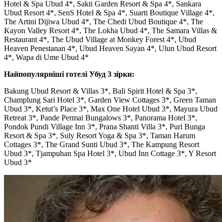
Hotel & Spa Ubud 4*, Sakti Garden Resort & Spa 4*, Sankara
Ubud Resort 4*, SenS Hotel & Spa 4*, Suarti Boutique Village 4*,
The Artini Dijiwa Ubud 4*, The Chedi Ubud Boutique 4*, The
Kayon Valley Resort 4*, The Lokha Ubud 4*, The Samara Villas &
Restaurant 4*, The Ubud Village at Monkey Forest 4*, Ubud
Heaven Penestanan 4*, Ubud Heaven Sayan 4*, Ulun Ubud Resort
4*, Wapa di Ume Ubud 4*
Найпопулярніші готелі Убуд 3 зірки:
Bakung Ubud Resort & Villas 3*, Bali Spirit Hotel & Spa 3*,
Champlung Sari Hotel 3*, Garden View Cottages 3*, Green Taman
Ubud 3*, Ketut’s Place 3*, Max One Hotel Ubud 3*, Mayura Ubud
Retreat 3*, Pande Permai Bungalows 3*, Panorama Hotel 3*,
Pondok Pundi Village Inn 3*, Prana Shanti Villa 3*, Puri Bunga
Resort & Spa 3*, Suly Resort Yoga & Spa 3*, Taman Harum
Cottages 3*, The Grand Sunti Ubud 3*, The Kampung Resort
Ubud 3*, Tjampuhan Spa Hotel 3*, Ubud Inn Cottage 3*, Y Resort
Ubud 3*