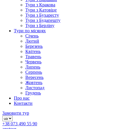
Тури з Кракова
Тури з Катовіце
Тури з Бухаресту
Тури з Будапешту
Тури з Берліну
Тури по місяцях
Січень
Лютий
Березень
Квітень
Травень
Червень
Липень
Серпень
Вересень
Жовтень
Листопад
Грудень
Про нас
Контакти
Замовити тур
+38 073 490 55 90
anytour