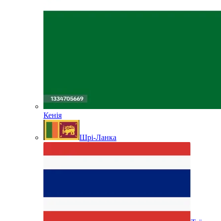
Кенія
Шрі-Ланка