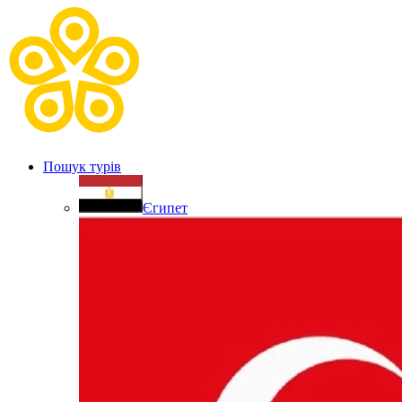
Пошук турів
Єгипет