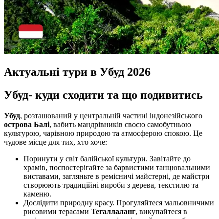
Актуальні тури в Убуд 2026
Убуд- куди сходити та що подивитись
Убуд
, розташований у центральній частині індонезійського
острова Балі
, вабить мандрівників своєю самобутньою
культурою, чарівною природою та атмосферою спокою. Це
чудове місце для тих, хто хоче:
Поринути у світ балійської культури. Завітайте до
храмів, поспостерігайте за барвистими танцювальними
виставами, загляньте в ремісничі майстерні, де майстри
створюють традиційні вироби з дерева, текстилю та
каменю.
Дослідити природну красу. Прогуляйтеся мальовничими
рисовими терасами
Тегаллаланг
, викупайтеся в