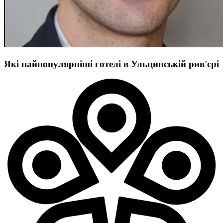
Які найпопулярніші готелі в Ульцинській рив'єрі