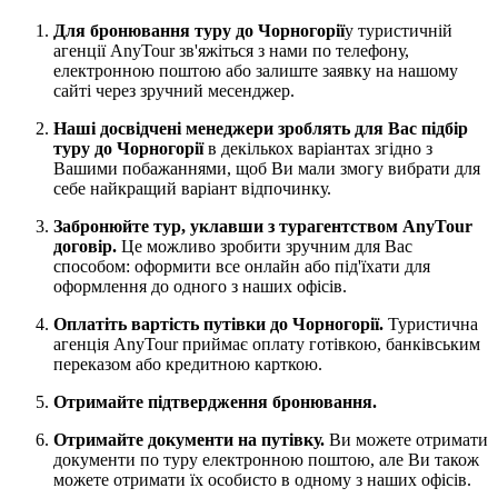
Для бронювання туру до Чорногорії
у туристичній
агенції AnyTour зв'яжіться з нами по телефону,
електронною поштою або залиште заявку на нашому
сайті через зручний месенджер.
Наші досвідчені менеджери зроблять для Вас підбір
туру до Чорногорії
в декількох варіантах згідно з
Вашими побажаннями, щоб Ви мали змогу вибрати для
себе найкращий варіант відпочинку.
Забронюйте тур, уклавши з турагентством AnyTour
договір.
Це можливо зробити зручним для Вас
способом: оформити все онлайн або під'їхати для
оформлення до одного з наших офісів.
Оплатіть вартість путівки до Чорногорії.
Туристична
агенція AnyTour приймає оплату готівкою, банківським
переказом або кредитною карткою.
Отримайте підтвердження бронювання.
Отримайте документи на путівку.
Ви можете отримати
документи по туру електронною поштою, але Ви також
можете отримати їх особисто в одному з наших офісів.