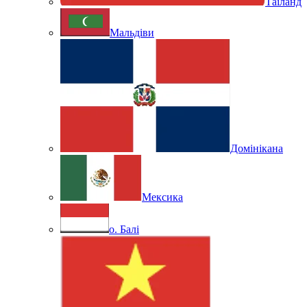
Таїланд
Мальдіви
Домінікана
Мексика
о. Балі