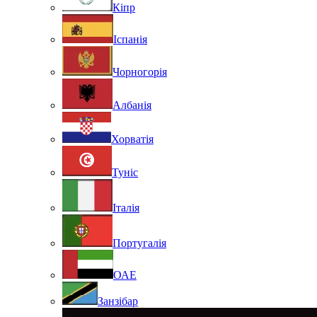
Кіпр
Іспанія
Чорногорія
Албанія
Хорватія
Туніс
Італія
Португалія
ОАЕ
Занзібар