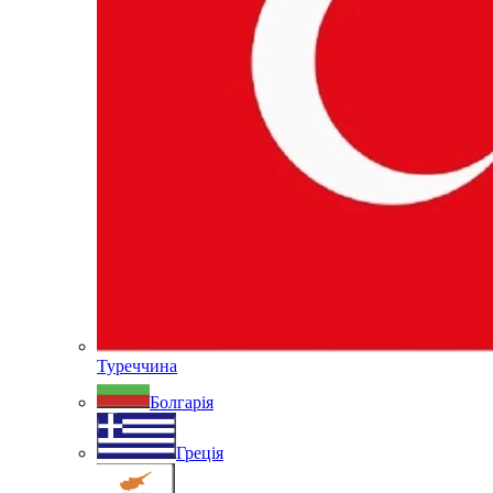
Туреччина
Болгарія
Греція