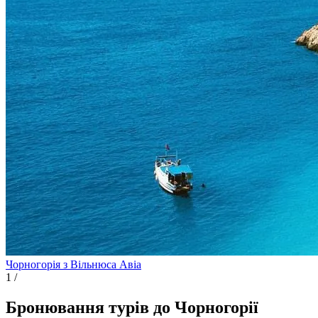
Чорногорія з Вільнюса
Авіа
1
/
Бронювання турів до Чорногорії