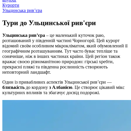
Курорти
Ульцинська рив’єра
Тури до
Ульцинської рив'єри
Ульцинська рив’єра
– це маленький куточок раю,
розташований у південній частині Чорногорії. Цей курорт
відомий своїм особливим мікрокліматом, який обумовлений її
географічним розташуванням. Тут часто буває тепліше та
сонячніше, ніж в інших частинах країни. Цей регіон також
вражає своєю різноманітною природою: гірські хребти,
прекрасні пляжі та південна рослинність створюють
неповторний ландшафт.
Один із привабливих аспектів Ульцинської рив’єри —
близькість
до кордону
з Албанією
. Це створює цікавий мікс
культурних впливів та збагачує досвід подорожі.