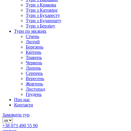
Тури з Кракова
Тури з Катовіце
Тури з Бухаресту
Тури з Будапешту
Тури з Берліну
Тури по місяцях
Січень
Лютий
Березень
Квітень
Травень
Червень
Липень
Серпень
Вересень
Жовтень
Листопад
Грудень
Про нас
Контакти
Замовити тур
+38 073 490 55 90
anytour