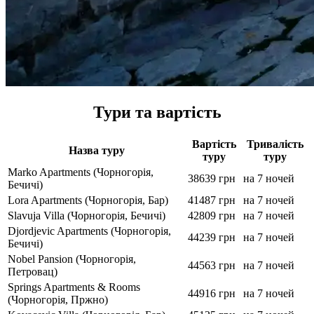
Тури та вартість
Вартість
Тривалість
Назва туру
туру
туру
Marko Apartments (Чорногорія,
38639 грн
на 7 ночей
Бечичі)
Lora Apartments (Чорногорія, Бар)
41487 грн
на 7 ночей
Slavuja Villa (Чорногорія, Бечичі)
42809 грн
на 7 ночей
Djordjevic Apartments (Чорногорія,
44239 грн
на 7 ночей
Бечичі)
Nobel Pansion (Чорногорія,
44563 грн
на 7 ночей
Петровац)
Springs Apartments & Rooms
44916 грн
на 7 ночей
(Чорногорія, Пржно)