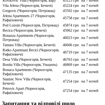
Kovacevic Villa (Чорногорія, Бар)
45125 грн
на 7 ночей
Vila Jelena (Чорногорія, Бечичі)
45224 грн
на 7 ночей
Gregovic (Чорногорія, Петровац)
45592 грн
на 7 ночей
Jelena Apartmnets 27 (Чорногорія,
45758 грн
на 7 ночей
Рафаїловичі)
Pod Lozom (Чорногорія, Петровац)
45874 грн
на 7 ночей
Becica (Чорногорія, Бечичі)
45962 грн
на 7 ночей
Bonazza Apartments (Чорногорія,
46023 грн
на 7 ночей
Петровац)
Tamara Villa (Чорногорія, Бечичі)
46606 грн
на 7 ночей
Ratko Apartmani Beсiсi (Чорногорія,
46719 грн
на 7 ночей
Рафаїловичі)
Desa Villa (Чорногорія, Бечичі)
46763 грн
на 7 ночей
Bonita Villa (Чорногорія, Ульцинь)
46869 грн
на 7 ночей
Bonaca Apartments (Чорногорія,
47135 грн
на 7 ночей
Рафаїловичі)
Stanisic New Villa (Чорногорія,
47254 грн
на 7 ночей
Бечичі)
Petrovic Apart (Чорногорія,
47254 грн
на 7 ночей
Рафаїловичі)
Запитання та відповіді щодо