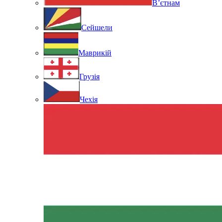
В’єтнам
Сейшели
Маврикій
Грузія
Чехія