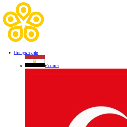
Пошук турів
Єгипет