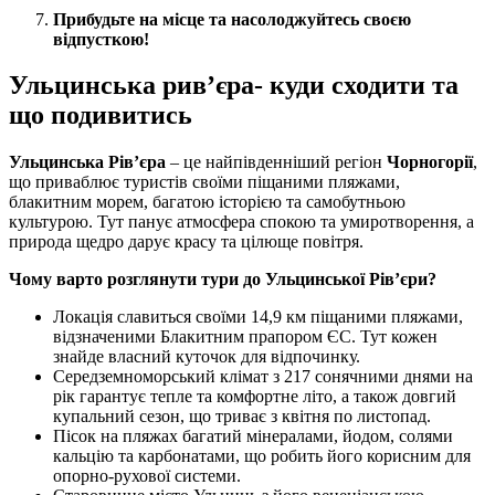
Прибудьте на місце та насолоджуйтесь своєю
відпусткою!
Ульцинська рив’єра- куди сходити та
що подивитись
Ульцинська Рів’єра
– це найпівденніший регіон
Чорногорії
,
що приваблює туристів своїми піщаними пляжами,
блакитним морем, багатою історією та самобутньою
культурою. Тут панує атмосфера спокою та умиротворення, а
природа щедро дарує красу та цілюще повітря.
Чому варто розглянути тури до Ульцинської Рів’єри?
Локація славиться своїми 14,9 км піщаними пляжами,
відзначеними Блакитним прапором ЄС. Тут кожен
знайде власний куточок для відпочинку.
Середземноморський клімат з 217 сонячними днями на
рік гарантує тепле та комфортне літо, а також довгий
купальний сезон, що триває з квітня по листопад.
Пісок на пляжах багатий мінералами, йодом, солями
кальцію та карбонатами, що робить його корисним для
опорно-рухової системи.