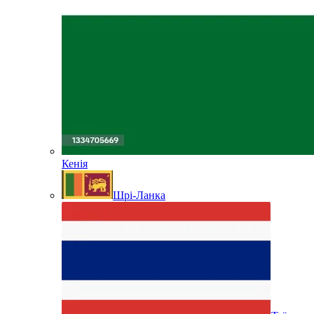
Кенія
Шрі-Ланка