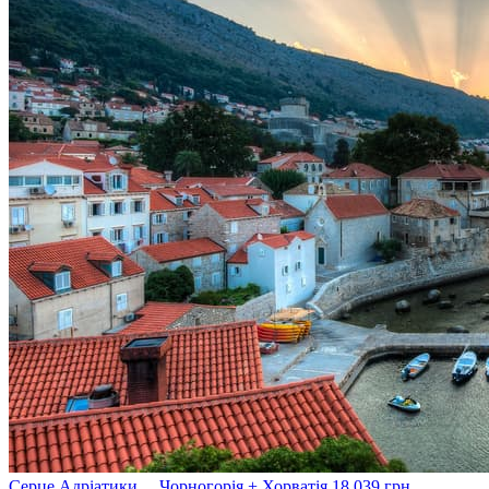
Серце Адріатики… Чорногорія + Хорватія
18 039
грн.