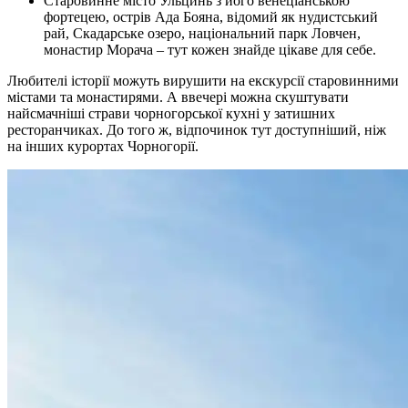
Старовинне місто Ульцинь з його венеціанською
фортецею, острів Ада Бояна, відомий як нудистський
рай, Скадарське озеро, національний парк Ловчен,
монастир Морача – тут кожен знайде цікаве для себе.
Любителі історії можуть вирушити на екскурсії старовинними
містами та монастирями. А ввечері можна скуштувати
найсмачніші страви чорногорської кухні у затишних
ресторанчиках. До того ж, відпочинок тут доступніший, ніж
на інших курортах Чорногорії.