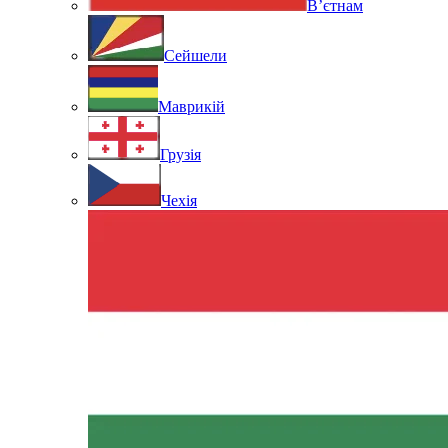
В’єтнам
Сейшели
Маврикій
Грузія
Чехія