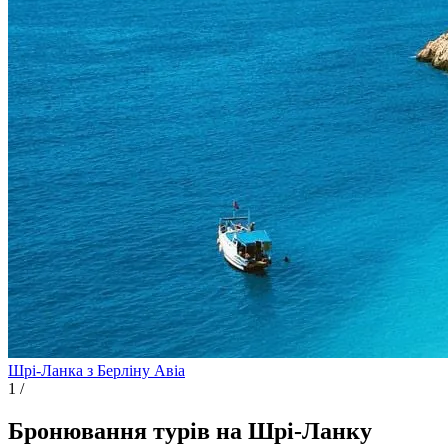
Шрі-Ланка з Берліну
Авіа
1
/
Бронювання турів на Шрі-Ланку