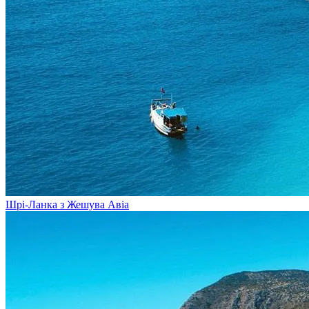
Шрі-Ланка з Жешува
Авіа