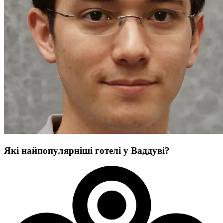
Які найпопулярніші готелі у Ваддуві?