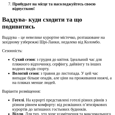
Прибудьте на місце та насолоджуйтесь своєю
відпусткою!
Ваддува- куди сходити та що
подивитись
Ваддува – це невелике курортне містечко, розташоване на
західному узбережжі Шрі-Ланки, недалеко від Коломбо.
Сезонність:
Сухий сезон
: з грудня до квітня. Ідеальний час для
пляжного відпочинку, серфінгу, дайвінгу та інших
водних видів спорту.
Вологий сезон
: з травня до листопада. У цей час
випадає більше опадів, але ціни на проживання нижчі, а
на пляжах менше людей.
Варіанти розміщення:
Готелі
. На курорті представлені готелі різних рівнів з
різним рівнем комфорту: від розкішних п’ятизіркових
курортів до затишних гостьових будинків.
Вілли
. Для тих, хто хоче усамітнення та максимального