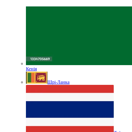
Кенія
Шрі-Ланка