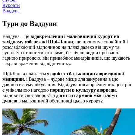
Курорти
Ваддува
Тури до
Ваддуви
Ваддува – це
відокремлений і мальовничий курорт на
західному узбережжі Шрі-Ланки
, що пропонує спокійний і
розслаблюючий відпочинок на пляжі далеко від шуму та
суєти. З затишними готелями, безліччю водних розваг та
гарною природою, він приваблює мандрівників, що шукають
яскраві враження від відпочинку.
Шрі-Ланка вважається
однією з батьківщин аюрведичної
медицини
, і Ваддува – чудове місце для занурення в цю
давню систему лікування. Відвідування аюрведичних центрів
є унікальною нагодою
поринути в культуру аюрведи
,
відновити своє здоров’я і
досягти гармонії між тілом і
душею
в мальовничій обстановці цього курорту.