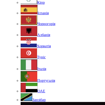
Кіпр
Іспанія
Чорногорія
Албанія
Хорватія
Туніс
Італія
Португалія
ОАЕ
Занзібар