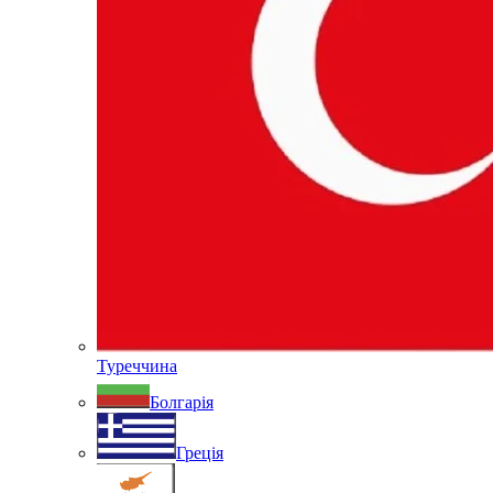
Туреччина
Болгарія
Греція