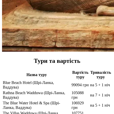
Тури та вартість
Вартість
Тривалість
Назва туру
туру
туру
Blue Beach Hotel (Шрі-Ланка,
99094 грн
на 5 + 1 ніч
Ваддува)
Rathna Beach Wadduwa (Шрі-Ланка,
105088
на 7 + 1 ніч
Ваддува)
грн
The Blue Water Hotel & Spa (Шрі-
106929
на 5 + 1 ніч
Ланка, Ваддува)
грн
The Villas Wadduwa (Шрі-Ланка,
107751