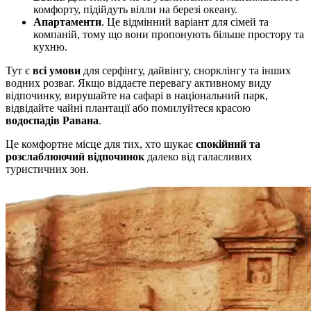
комфорту, підійдуть вілли на березі океану.
Апартаменти
. Це відмінний варіант для сімей та
компаній, тому що вони пропонують більше простору та
кухню.
Тут є
всі умови
для серфінгу, дайвінгу, снорклінгу та інших
водних розваг. Якщо віддаєте перевагу активному виду
відпочинку, вирушайте на сафарі в національний парк,
відвідайте чайні плантації або помилуйтеся красою
водоспадів Равана
.
Це комфортне місце для тих, хто шукає
спокійний та
розслаблюючий відпочинок
далеко від галасливих
туристичних зон.