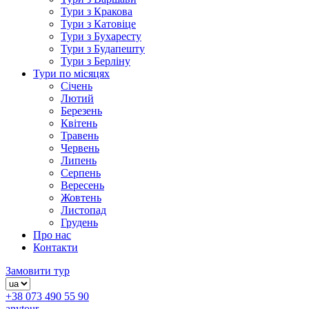
Тури з Кракова
Тури з Катовіце
Тури з Бухаресту
Тури з Будапешту
Тури з Берліну
Тури по місяцях
Січень
Лютий
Березень
Квітень
Травень
Червень
Липень
Серпень
Вересень
Жовтень
Листопад
Грудень
Про нас
Контакти
Замовити тур
+38 073 490 55 90
anytour