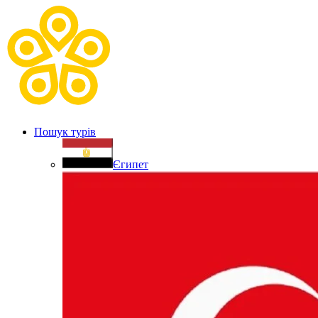
Пошук турів
Єгипет