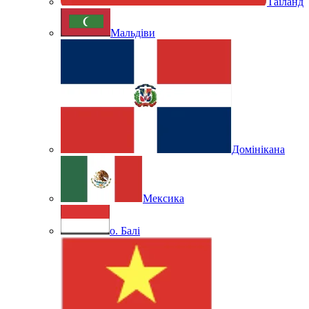
Таїланд
Мальдіви
Домінікана
Мексика
о. Балі