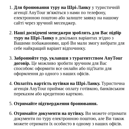
Для бронювання туру на Шрі-Ланку
у туристичній
агенції AnyTour зв'яжіться з нами по телефону,
електронною поштою або залиште заявку на нашому
сайті через зручний месенджер.
Наші досвідчені менеджери зроблять для Вас підбір
туру на Шрі-Ланку
в декількох варіантах згідно з
Вашими побажаннями, щоб Ви мали змогу вибрати для
себе найкращий варіант відпочинку.
Забронюйте тур, уклавши з турагентством AnyTour
договір.
Це можливо зробити зручним для Вас
способом: оформити все онлайн або під'їхати для
оформлення до одного з наших офісів.
Оплатіть вартість путівки на Шрі-Ланку.
Туристична
агенція AnyTour приймає оплату готівкою, банківським
переказом або кредитною карткою.
Отримайте підтвердження бронювання.
Отримайте документи на путівку.
Ви можете отримати
документи по туру електронною поштою, але Ви також
можете отримати їх особисто в одному з наших офісів.