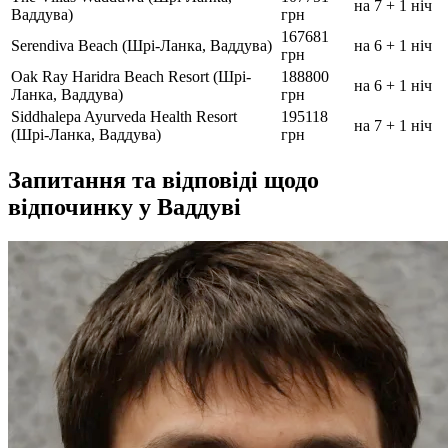
на 7 + 1 ніч
Ваддува)
грн
167681
Serendiva Beach (Шрі-Ланка, Ваддува)
на 6 + 1 ніч
грн
Oak Ray Haridra Beach Resort (Шрі-
188800
на 6 + 1 ніч
Ланка, Ваддува)
грн
Siddhalepa Ayurveda Health Resort
195118
на 7 + 1 ніч
(Шрі-Ланка, Ваддува)
грн
Запитання та відповіді щодо
відпочинку у Ваддуві