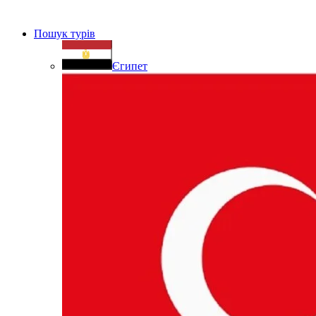
Пошук турів
Єгипет