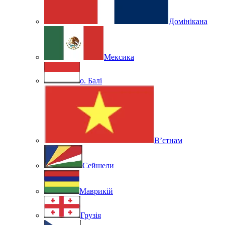
Домінікана
Мексика
о. Балі
В’єтнам
Сейшели
Маврикій
Грузія