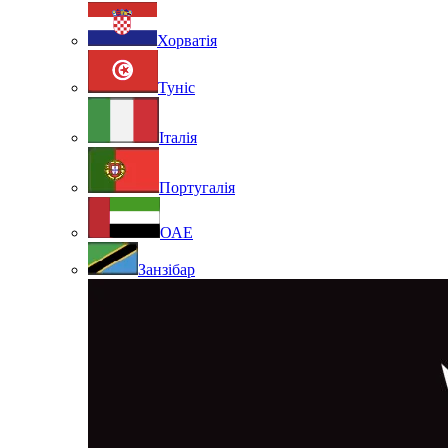
Хорватія
Туніс
Італія
Португалія
ОАЕ
Занзібар