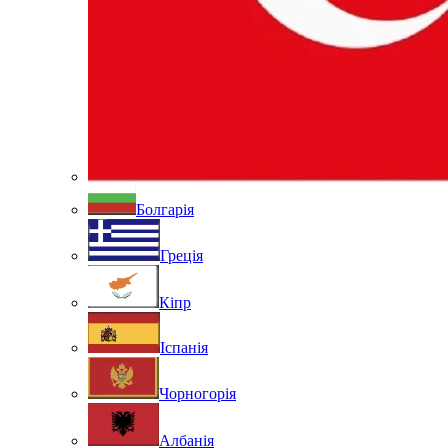
Болгарія
Греція
Кіпр
Іспанія
Чорногорія
Албанія