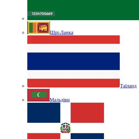
Шрі-Ланка
Таїланд
Мальдіви