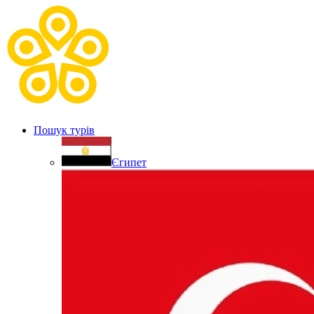
Пошук турів
Єгипет