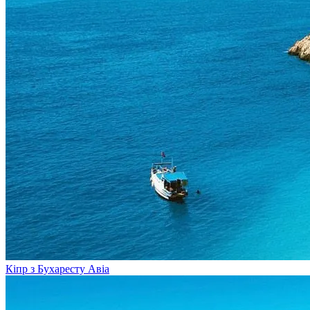
Кіпр з Бухаресту
Авіа