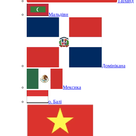
Таїланд
Мальдіви
Домінікана
Мексика
о. Балі