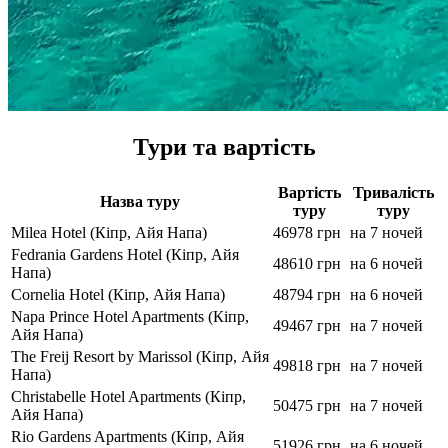
Тури та вартість
Вартість
Тривалість
Назва туру
туру
туру
Milea Hotel (Кіпр, Айя Напа)
46978 грн
на 7 ночей
Fedrania Gardens Hotel (Кіпр, Айя
48610 грн
на 6 ночей
Напа)
Cornelia Hotel (Кіпр, Айя Напа)
48794 грн
на 6 ночей
Napa Prince Hotel Apartments (Кіпр,
49467 грн
на 7 ночей
Айя Напа)
The Freij Resort by Marissol (Кіпр, Айя
49818 грн
на 7 ночей
Напа)
Christabelle Hotel Apartments (Кіпр,
50475 грн
на 7 ночей
Айя Напа)
Rio Gardens Apartments (Кіпр, Айя
51926 грн
на 6 ночей