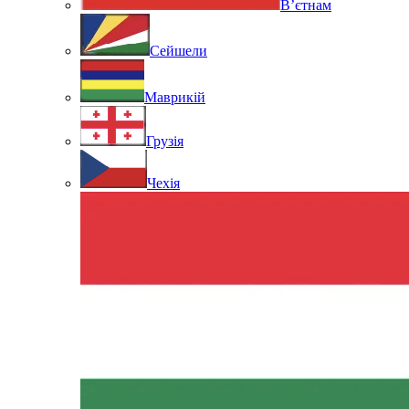
В’єтнам
Сейшели
Маврикій
Грузія
Чехія