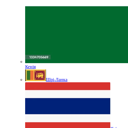
Кенія
Шрі-Ланка