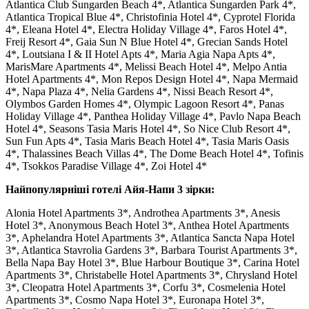
Atlantica Club Sungarden Beach 4*, Atlantica Sungarden Park 4*,
Atlantica Tropical Blue 4*, Christofinia Hotel 4*, Cyprotel Florida
4*, Eleana Hotel 4*, Electra Holiday Village 4*, Faros Hotel 4*,
Freij Resort 4*, Gaia Sun N Blue Hotel 4*, Grecian Sands Hotel
4*, Loutsiana I & II Hotel Apts 4*, Maria Agia Napa Apts 4*,
MarisMare Apartments 4*, Melissi Beach Hotel 4*, Melpo Antia
Hotel Apartments 4*, Mon Repos Design Hotel 4*, Napa Mermaid
4*, Napa Plaza 4*, Nelia Gardens 4*, Nissi Beach Resort 4*,
Olymbos Garden Homes 4*, Olympic Lagoon Resort 4*, Panas
Holiday Village 4*, Panthea Holiday Village 4*, Pavlo Napa Beach
Hotel 4*, Seasons Tasia Maris Hotel 4*, So Nice Club Resort 4*,
Sun Fun Apts 4*, Tasia Maris Beach Hotel 4*, Tasia Maris Oasis
4*, Thalassines Beach Villas 4*, The Dome Beach Hotel 4*, Tofinis
4*, Tsokkos Paradise Village 4*, Zoi Hotel 4*
Найпопулярніші готелі Айя-Напи 3 зірки:
Alonia Hotel Apartments 3*, Androthea Apartments 3*, Anesis
Hotel 3*, Anonymous Beach Hotel 3*, Anthea Hotel Apartments
3*, Aphelandra Hotel Apartments 3*, Atlantica Sancta Napa Hotel
3*, Atlantica Stavrolia Gardens 3*, Barbara Tourist Apartments 3*,
Bella Napa Bay Hotel 3*, Blue Harbour Boutique 3*, Carina Hotel
Apartments 3*, Christabelle Hotel Apartments 3*, Chrysland Hotel
3*, Cleopatra Hotel Apartments 3*, Corfu 3*, Cosmelenia Hotel
Apartments 3*, Cosmo Napa Hotel 3*, Euronapa Hotel 3*,