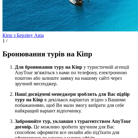
Кіпр з Берліну
Авіа
1
/
Бронювання турів на Кіпр
Для бронювання туру на Кіпр
у туристичній агенції
AnyTour зв'яжіться з нами по телефону, електронною
поштою або залиште заявку на нашому сайті через
зручний месенджер.
Наші досвідчені менеджери зроблять для Вас підбір
туру на Кіпр
в декількох варіантах згідно з Вашими
побажаннями, щоб Ви мали змогу вибрати для себе
найкращий варіант відпочинку.
Забронюйте тур, уклавши з турагентством AnyTour
договір.
Це можливо зробити зручним для Вас
способом: оформити все онлайн або під'їхати для
оформлення до одного з наших офісів.