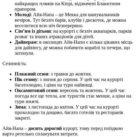
найкращих пляжів на Кіпрі, відзначені Блакитним
прапором.
Молоді
: Айя-Напа – це Мекка для шанувальників
вечірок. Тут безліч барів, клубів і дискотек, де можна
веселитися всю ніч безперервно.
Сім’ям із дітьми
: на курорті є безліч аквапарків, парків
розваг та інших атракціонів для дітей.
Дайверам
: в околицях Айя-Напи є кілька цікавих місць
для дайвінгу, де можна побачити кораблі та печери, що
затонули.
Сезонність:
Пляжний сезон
: з травня до жовтня.
Пік сезону
: з липня до серпня. У цей час на курорті
багатолюдно, і ціни на тури найвищі.
Оксамитовий сезон
: вересень та жовтень. У цей час
погода все ще тепла, але туристів стає менше, а ціни на
тури нижчі.
Зима
: з листопада до квітня. У цей час на курорті
прохолодно та дощово, багато готелів та ресторанів
закриті.
Айя-Напа –
досить дорогий
курорт, тому перед поїздкою
варто ретельно спланувати витрати.