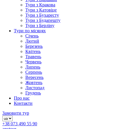
Тури з Кракова
Тури з Катовіце
Тури з Бухаресту
Тури з Будапешту
Тури з Берліну
Тури по місяцях
Січень
Лютий
Березень
Квітень
Травень
Червень
Липень
Серпень
Вересень
Жовтень
Листопад
Грудень
Про нас
Контакти
Замовити тур
+38 073 490 55 90
anytour