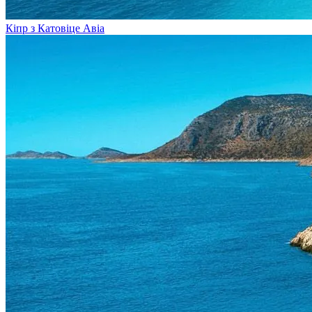
Кіпр з Катовіце
Авіа