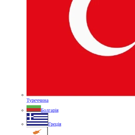
Туреччина
Болгарія
Греція