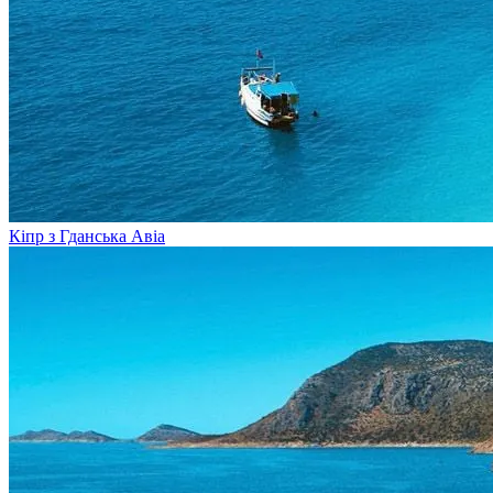
Кіпр з Гданська
Авіа