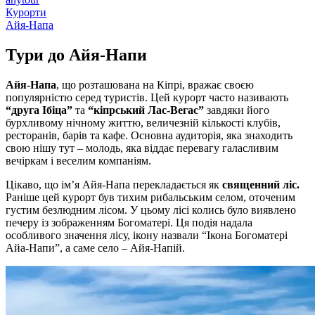
Курорти
Айя-Напа
Тури до
Айя-Напи
Айя-Напа
, що розташована на Кіпрі, вражає своєю
популярністю серед туристів. Цей курорт часто називають
“друга Ібіца”
та
“кіпрський Лас-Вегас”
завдяки його
бурхливому нічному життю, величезній кількості клубів,
ресторанів, барів та кафе. Основна аудиторія, яка знаходить
свою нішу тут – молодь, яка віддає перевагу галасливим
вечіркам і веселим компаніям.
Цікаво, що ім’я Айя-Напа перекладається як
священний ліс.
Раніше цей курорт був тихим рибальським селом, оточеним
густим безлюдним лісом. У цьому лісі колись було виявлено
печеру із зображенням Богоматері. Ця подія надала
особливого значення лісу, ікону назвали “Ікона Богоматері
Айа-Напи”, а саме село – Айя-Напій.