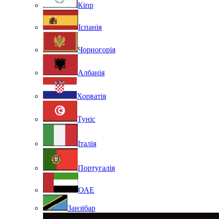
Кіпр
Іспанія
Чорногорія
Албанія
Хорватія
Туніс
Італія
Португалія
ОАЕ
Занзібар