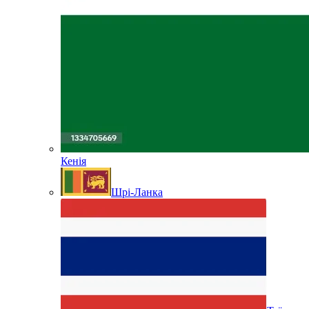
Кенія
Шрі-Ланка