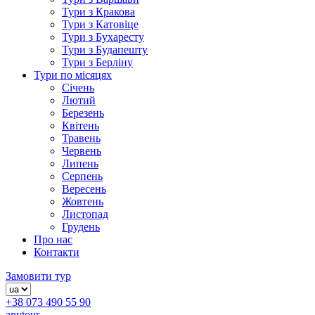
Тури з Кракова
Тури з Катовіце
Тури з Бухаресту
Тури з Будапешту
Тури з Берліну
Тури по місяцях
Січень
Лютий
Березень
Квітень
Травень
Червень
Липень
Серпень
Вересень
Жовтень
Листопад
Грудень
Про нас
Контакти
Замовити тур
+38 073 490 55 90
anytour