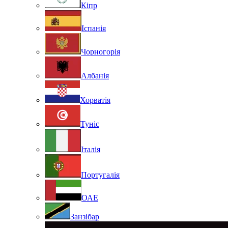
Кіпр
Іспанія
Чорногорія
Албанія
Хорватія
Туніс
Італія
Португалія
ОАЕ
Занзібар