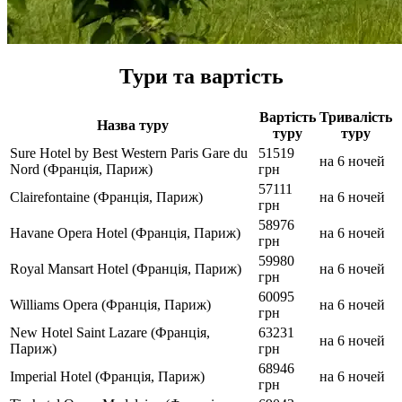
Тури та вартість
Вартість
Тривалість
Назва туру
туру
туру
Sure Hotel by Best Western Paris Gare du
51519
на 6 ночей
Nord (Франція, Париж)
грн
57111
Clairefontaine (Франція, Париж)
на 6 ночей
грн
58976
Havane Opera Hotel (Франція, Париж)
на 6 ночей
грн
59980
Royal Mansart Hotel (Франція, Париж)
на 6 ночей
грн
60095
Williams Opera (Франція, Париж)
на 6 ночей
грн
New Hotel Saint Lazare (Франція,
63231
на 6 ночей
Париж)
грн
68946
Imperial Hotel (Франція, Париж)
на 6 ночей
грн