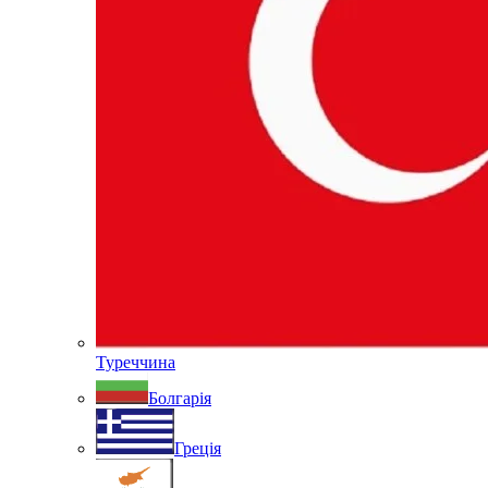
Туреччина
Болгарія
Греція