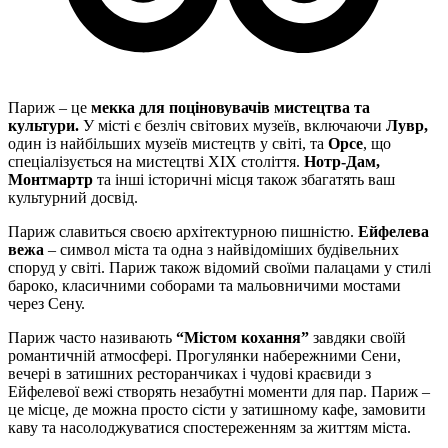
Париж – це
мекка для поціновувачів мистецтва та
культури.
У місті є безліч світових музеїв, включаючи
Лувр,
один із найбільших музеїв мистецтв у світі, та
Орсе
, що
спеціалізується на мистецтві XIX століття.
Нотр-Дам,
Монтмартр
та інші історичні місця також збагатять ваш
культурний досвід.
Париж славиться своєю архітектурною пишністю.
Ейфелева
вежа
– символ міста та одна з найвідоміших будівельних
споруд у світі. Париж також відомий своїми палацами у стилі
бароко, класичними соборами та мальовничими мостами
через Сену.
Париж часто називають
“Містом кохання”
завдяки своїй
романтичній атмосфері. Прогулянки набережними Сени,
вечері в затишних ресторанчиках і чудові краєвиди з
Ейфелевої вежі створять незабутні моменти для пар. Париж –
це місце, де можна просто сісти у затишному кафе, замовити
каву та насолоджуватися спостереженням за життям міста.