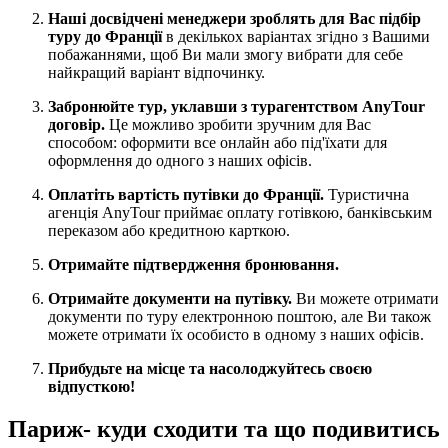
Наші досвідчені менеджери зроблять для Вас підбір
туру до Франції
в декількох варіантах згідно з Вашими
побажаннями, щоб Ви мали змогу вибрати для себе
найкращий варіант відпочинку.
Забронюйте тур, уклавши з турагентством AnyTour
договір.
Це можливо зробити зручним для Вас
способом: оформити все онлайн або під'їхати для
оформлення до одного з наших офісів.
Оплатіть вартість путівки до Франції.
Туристична
агенція AnyTour приймає оплату готівкою, банківським
переказом або кредитною карткою.
Отримайте підтвердження бронювання.
Отримайте документи на путівку.
Ви можете отримати
документи по туру електронною поштою, але Ви також
можете отримати їх особисто в одному з наших офісів.
Прибудьте на місце та насолоджуйтесь своєю
відпусткою!
Париж- куди сходити та що подивитись