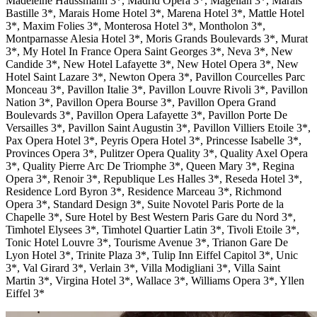
Madeleine Haussmann 3*, Madrid Opera 3*, Magellan 3*, Marais
Bastille 3*, Marais Home Hotel 3*, Marena Hotel 3*, Mattle Hotel
3*, Maxim Folies 3*, Monterosa Hotel 3*, Montholon 3*,
Montparnasse Alesia Hotel 3*, Moris Grands Boulevards 3*, Murat
3*, My Hotel In France Opera Saint Georges 3*, Neva 3*, New
Candide 3*, New Hotel Lafayette 3*, New Hotel Opera 3*, New
Hotel Saint Lazare 3*, Newton Opera 3*, Pavillon Courcelles Parc
Monceau 3*, Pavillon Italie 3*, Pavillon Louvre Rivoli 3*, Pavillon
Nation 3*, Pavillon Opera Bourse 3*, Pavillon Opera Grand
Boulevards 3*, Pavillon Opera Lafayette 3*, Pavillon Porte De
Versailles 3*, Pavillon Saint Augustin 3*, Pavillon Villiers Etoile 3*,
Pax Opera Hotel 3*, Peyris Opera Hotel 3*, Princesse Isabelle 3*,
Provinces Opera 3*, Pulitzer Opera Quality 3*, Quality Axel Opera
3*, Quality Pierre Arc De Triomphe 3*, Queen Mary 3*, Regina
Opera 3*, Renoir 3*, Republique Les Halles 3*, Reseda Hotel 3*,
Residence Lord Byron 3*, Residence Marceau 3*, Richmond
Opera 3*, Standard Design 3*, Suite Novotel Paris Porte de la
Chapelle 3*, Sure Hotel by Best Western Paris Gare du Nord 3*,
Timhotel Elysees 3*, Timhotel Quartier Latin 3*, Tivoli Etoile 3*,
Tonic Hotel Louvre 3*, Tourisme Avenue 3*, Trianon Gare De
Lyon Hotel 3*, Trinite Plaza 3*, Tulip Inn Eiffel Capitol 3*, Unic
3*, Val Girard 3*, Verlain 3*, Villa Modigliani 3*, Villa Saint
Martin 3*, Virgina Hotel 3*, Wallace 3*, Williams Opera 3*, Yllen
Eiffel 3*