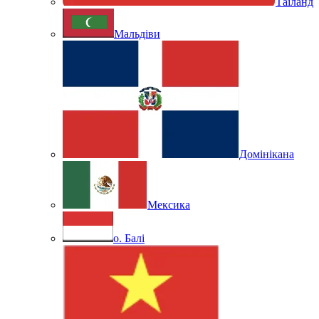
Таїланд
Мальдіви
Домінікана
Мексика
о. Балі