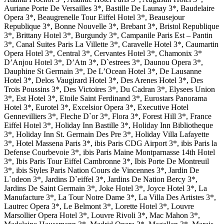
Auriane Porte De Versailles 3*, Bastille De Launay 3*, Baudelaire
Opera 3*, Beaugrenelle Tour Eiffel Hotel 3*, Beausejour
Republique 3*, Bonne Nouvelle 3*, Brebant 3*, Bristol Republique
3*, Brittany Hotel 3*, Burgundy 3*, Campanile Paris Est – Pantin
3*, Canal Suites Paris La Villette 3*, Caravelle Hotel 3*, Caumartin
Opera Hotel 3*, Central 3*, Cervantes Hotel 3*, Chamonix 3*
D’Anjou Hotel 3*, D’Atn 3*, D`estrees 3*, Daunou Opera 3*,
Dauphine St Germain 3*, De L’Ocean Hotel 3*, De Lausanne
Hotel 3*, Delos Vaugirard Hotel 3*, Des Arenes Hotel 3*, Des
Trois Poussins 3*, Des Victoires 3*, Du Cadran 3*, Elysees Union
3*, Est Hotel 3*, Etoile Saint Ferdinand 3*, Eurostars Panorama
Hotel 3*, Eurotel 3*, Excelsior Opera 3*, Executive Hotel
Gennevilliers 3*, Fleche D`or 3*, Flora 3*, Forest Hill 3*, France
Eiffel Hotel 3*, Holiday Inn Bastille 3*, Holiday Inn Bibliotheque
3*, Holiday Inn St. Germain Des Pre 3*, Holiday Villa Lafayette
3*, Hotel Massena Paris 3*, ibis Paris CDG Airport 3*, ibis Paris la
Defense Courbevoie 3*, ibis Paris Maine Montparnasse 14th Hotel
3*, Ibis Paris Tour Eiffel Cambronne 3*, Ibis Porte De Montreuil
3*, ibis Styles Paris Nation Cours de Vincennes 3*, Jardin De
L`odeon 3*, Jardins D`eiffel 3*, Jardins De Nation Bercy 3*,
Jardins De Saint Germain 3*, Joke Hotel 3*, Joyce Hotel 3*, La
Manufacture 3*, La Tour Notre Dame 3*, La Villa Des Artistes 3*,
Lautrec Opera 3*, Le Belmont 3*, Lorette Hotel 3*, Louvre
Marsollier Opera Hotel 3*, Louvre Rivoli 3*, Mac Mahon 3*,