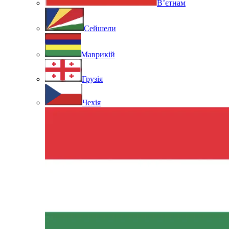
В’єтнам
Сейшели
Маврикій
Грузія
Чехія