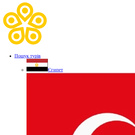
Пошук турів
Єгипет