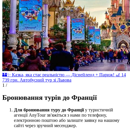
🏰✨ Казка, яка стає реальністю — Діснейленд + Париж! 🎢
14
739
грн.
Автобусний тур зі Львова
1
/
Бронювання турів до Франції
Для бронювання туру до Франції
у туристичній
агенції AnyTour зв'яжіться з нами по телефону,
електронною поштою або залиште заявку на нашому
сайті через зручний месенджер.