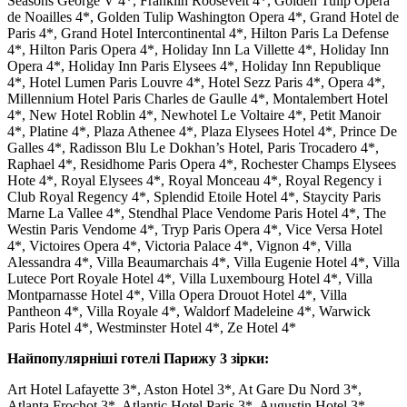
Seasons George V 4*, Franklin Roosevelt 4*, Golden Tulip Opera
de Noailles 4*, Golden Tulip Washington Opera 4*, Grand Hotel de
Paris 4*, Grand Hotel Intercontinental 4*, Hilton Paris La Defense
4*, Hilton Paris Opera 4*, Holiday Inn La Villette 4*, Holiday Inn
Opera 4*, Holiday Inn Paris Elysees 4*, Holiday Inn Republique
4*, Hotel Lumen Paris Louvre 4*, Hotel Sezz Paris 4*, Opera 4*,
Millennium Hotel Paris Charles de Gaulle 4*, Montalembert Hotel
4*, New Hotel Roblin 4*, Newhotel Le Voltaire 4*, Petit Manoir
4*, Platine 4*, Plaza Athenee 4*, Plaza Elysees Hotel 4*, Prince De
Galles 4*, Radisson Blu Le Dokhan’s Hotel, Paris Trocadero 4*,
Raphael 4*, Residhome Paris Opera 4*, Rochester Champs Elysees
Hote 4*, Royal Elysees 4*, Royal Monceau 4*, Royal Regency і
Club Royal Regency 4*, Splendid Etoile Hotel 4*, Staycity Paris
Marne La Vallee 4*, Stendhal Place Vendome Paris Hotel 4*, The
Westin Paris Vendome 4*, Tryp Paris Opera 4*, Vice Versa Hotel
4*, Victoires Opera 4*, Victoria Palace 4*, Vignon 4*, Villa
Alessandra 4*, Villa Beaumarchais 4*, Villa Eugenie Hotel 4*, Villa
Lutece Port Royale Hotel 4*, Villa Luxembourg Hotel 4*, Villa
Montparnasse Hotel 4*, Villa Opera Drouot Hotel 4*, Villa
Pantheon 4*, Villa Royale 4*, Waldorf Madeleine 4*, Warwick
Paris Hotel 4*, Westminster Hotel 4*, Ze Hotel 4*
Найпопулярніші готелі Парижу 3 зірки:
Art Hotel Lafayette 3*, Aston Hotel 3*, At Gare Du Nord 3*,
Atlanta Frochot 3*, Atlantic Hotel Paris 3*, Augustin Hotel 3*,