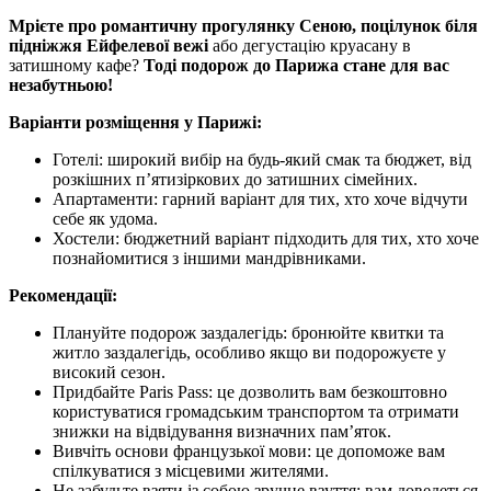
Мрієте про романтичну прогулянку Сеною, поцілунок біля
підніжжя Ейфелевої вежі
або дегустацію круасану в
затишному кафе?
Тоді подорож до Парижа стане для вас
незабутньою!
Варіанти розміщення у Парижі:
Готелі: широкий вибір на будь-який смак та бюджет, від
розкішних п’ятизіркових до затишних сімейних.
Апартаменти: гарний варіант для тих, хто хоче відчути
себе як удома.
Хостели: бюджетний варіант підходить для тих, хто хоче
познайомитися з іншими мандрівниками.
Рекомендації:
Плануйте подорож заздалегідь: бронюйте квитки та
житло заздалегідь, особливо якщо ви подорожуєте у
високий сезон.
Придбайте Paris Pass: це дозволить вам безкоштовно
користуватися громадським транспортом та отримати
знижки на відвідування визначних пам’яток.
Вивчіть основи французької мови: це допоможе вам
спілкуватися з місцевими жителями.
Не забудьте взяти із собою зручне взуття: вам доведеться