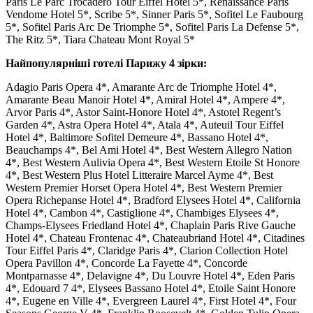
Paris Le Parc Trocadero Tour Eiffel Hotel 5*, Renaissance Paris
Vendome Hotel 5*, Scribe 5*, Sinner Paris 5*, Sofitel Le Faubourg
5*, Sofitel Paris Arc De Triomphe 5*, Sofitel Paris La Defense 5*,
The Ritz 5*, Tiara Chateau Mont Royal 5*
Найпопулярніші готелі Парижу 4 зірки:
Adagio Paris Opera 4*, Amarante Arc de Triomphe Hotel 4*,
Amarante Beau Manoir Hotel 4*, Amiral Hotel 4*, Ampere 4*,
Arvor Paris 4*, Astor Saint-Honore Hotel 4*, Astotel Regent’s
Garden 4*, Astra Opera Hotel 4*, Atala 4*, Auteuil Tour Eiffel
Hotel 4*, Baltimore Sofitel Demeure 4*, Bassano Hotel 4*,
Beauchamps 4*, Bel Ami Hotel 4*, Best Western Allegro Nation
4*, Best Western Aulivia Opera 4*, Best Western Etoile St Honore
4*, Best Western Plus Hotel Litteraire Marcel Ayme 4*, Best
Western Premier Horset Opera Hotel 4*, Best Western Premier
Opera Richepanse Hotel 4*, Bradford Elysees Hotel 4*, California
Hotel 4*, Cambon 4*, Castiglione 4*, Chambiges Elysees 4*,
Champs-Elysees Friedland Hotel 4*, Chaplain Paris Rive Gauche
Hotel 4*, Chateau Frontenac 4*, Chateaubriand Hotel 4*, Citadines
Tour Eiffel Paris 4*, Claridge Paris 4*, Clarion Collection Hotel
Opera Pavillon 4*, Concorde La Fayette 4*, Concorde
Montparnasse 4*, Delavigne 4*, Du Louvre Hotel 4*, Eden Paris
4*, Edouard 7 4*, Elysees Bassano Hotel 4*, Etoile Saint Honore
4*, Eugene en Ville 4*, Evergreen Laurel 4*, First Hotel 4*, Four