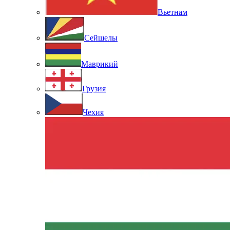
Вьетнам
Сейшелы
Маврикий
Грузия
Чехия