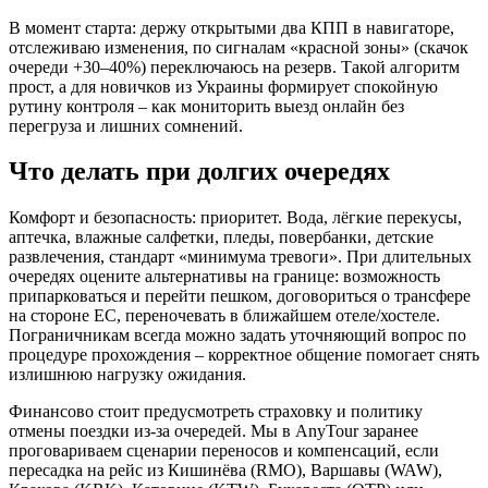
В момент старта: держу открытыми два КПП в навигаторе,
отслеживаю изменения, по сигналам «красной зоны» (скачок
очереди +30–40%) переключаюсь на резерв. Такой алгоритм
прост, а для новичков из Украины формирует спокойную
рутину контроля – как мониторить выезд онлайн без
перегруза и лишних сомнений.
Что делать при долгих очередях
Комфорт и безопасность: приоритет. Вода, лёгкие перекусы,
аптечка, влажные салфетки, пледы, повербанки, детские
развлечения, стандарт «минимума тревоги». При длительных
очередях оцените альтернативы на границе: возможность
припарковаться и перейти пешком, договориться о трансфере
на стороне ЕС, переночевать в ближайшем отеле/хостеле.
Пограничникам всегда можно задать уточняющий вопрос по
процедуре прохождения – корректное общение помогает снять
излишнюю нагрузку ожидания.
Финансово стоит предусмотреть страховку и политику
отмены поездки из‑за очередей. Мы в AnyTour заранее
проговариваем сценарии переносов и компенсаций, если
пересадка на рейс из Кишинёва (RMO), Варшавы (WAW),