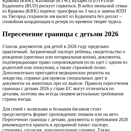
Кракова (KRK), Катовице (KTW), Бухареста (OTP) или
Будапешта (BUD) рискует сорваться. В кейсе июньской семьи
из Кракова (KRK) перенос трансфера на 3 часа и замена КПП
на Ужгород сохранили им вылет из Будапешта без доплат –
спокойная координация и резерв по времени творят чудеса.
Пересечение границы с детьми 2026
Список документов для детей в 2026 году предельно
практичный. Заграничный паспорт ребёнка, свидетельство о
рождении (оригинал или нотариальная копия), документы,
подтверждающие право сопровождения (если едет с одним из
родителей или опекуном), а также страховой полис.
Дополнительно пригодятся медицинские рецепты на
лекарства, справки для провоза специальных диет и
документы на животных при их вывозе. Правила пересечения
границы с детьми 2026 у стран ЕС могут отличаться по
деталям, поэтому мы всегда сверяем актуальные требования
страны въезда.
Для семей с колясками и большим багажом стоит
предусмотреть формат прохождения: пешком или на авто.
Пересечение границы с детьми, документы и требования 2026
рекомендуется хранить в прозрачной папке: паспорт,
страховка, согласия, дополнительные справки. Также