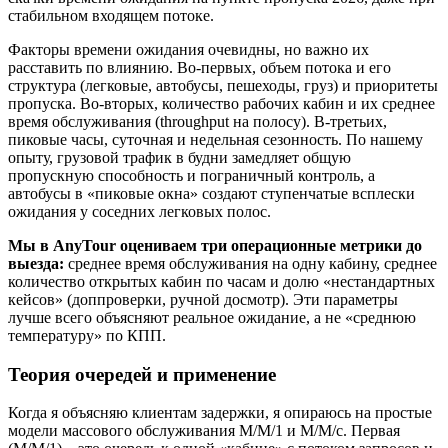
стабильном входящем потоке.
Факторы времени ожидания очевидны, но важно их
расставить по влиянию. Во‑первых, объем потока и его
структура (легковые, автобусы, пешеходы, груз) и приоритеты
пропуска. Во‑вторых, количество рабочих кабин и их среднее
время обслуживания (throughput на полосу). В‑третьих,
пиковые часы, суточная и недельная сезонность. По нашему
опыту, грузовой трафик в будни замедляет общую
пропускную способность и пограничный контроль, а
автобусы в «пиковые окна» создают ступенчатые всплески
ожидания у соседних легковых полос.
Мы в AnyTour оцениваем три операционные метрики до
выезда:
среднее время обслуживания на одну кабину, среднее
количество открытых кабин по часам и долю «нестандартных
кейсов» (доппроверки, ручной досмотр). Эти параметры
лучше всего объясняют реальное ожидание, а не «среднюю
температуру» по КПП.
Теория очередей и применение
Когда я объясняю клиентам задержки, я опираюсь на простые
модели массового обслуживания M/M/1 и M/M/c. Первая