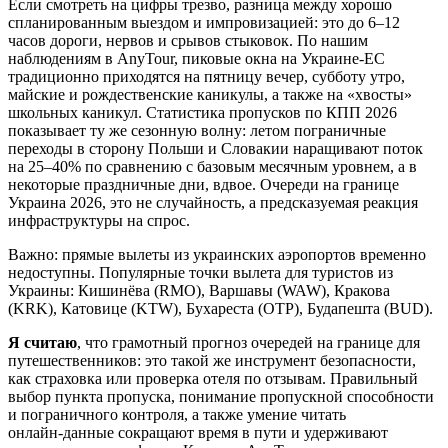
Если смотреть на цифры трезво, разница между хорошо
спланированным выездом и импровизацией: это до 6–12
часов дороги, нервов и срывов стыковок. По нашим
наблюдениям в AnyTour, пиковые окна на Украине-ЕС
традиционно приходятся на пятницу вечер, субботу утро,
майские и рождественские каникулы, а также на «хвосты»
школьных каникул. Статистика пропусков по КПП 2026
показывает ту же сезонную волну: летом пограничные
переходы в сторону Польши и Словакии наращивают поток
на 25–40% по сравнению с базовым месячным уровнем, а в
некоторые праздничные дни, вдвое. Очереди на границе
Украина 2026, это не случайность, а предсказуемая реакция
инфраструктуры на спрос.
Важно: прямые вылеты из украинских аэропортов временно
недоступны. Популярные точки вылета для туристов из
Украины: Кишинёва (RMO), Варшавы (WAW), Кракова
(KRK), Катовице (KTW), Бухареста (OTP), Будапешта (BUD).
Я считаю
, что грамотный прогноз очередей на границе для
путешественников: это такой же инструмент безопасности,
как страховка или проверка отеля по отзывам. Правильный
выбор пункта пропуска, понимание пропускной способности
и пограничного контроля, а также умение читать
онлайн‑данные сокращают время в пути и удерживают