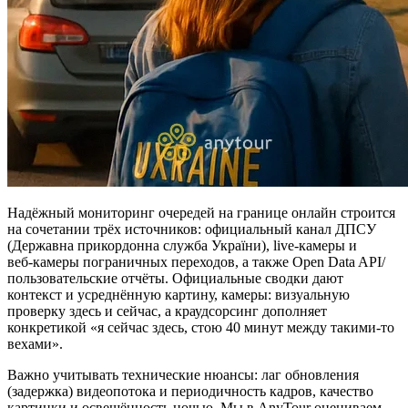
Надёжный мониторинг очередей на границе онлайн строится
на сочетании трёх источников: официальный канал ДПСУ
(Державна прикордонна служба України), live‑камеры и
веб‑камеры пограничных переходов, а также Open Data API/
пользовательские отчёты. Официальные сводки дают
контекст и усреднённую картину, камеры: визуальную
проверку здесь и сейчас, а краудсорсинг дополняет
конкретикой «я сейчас здесь, стою 40 минут между такими‑то
вехами».
Важно учитывать технические нюансы: лаг обновления
(задержка) видеопотока и периодичность кадров, качество
картинки и освещённость ночью. Мы в AnyTour оцениваем