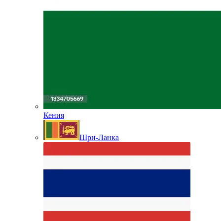
Кения
Шри-Ланка