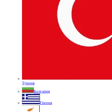
Турция
Болгария
Греция