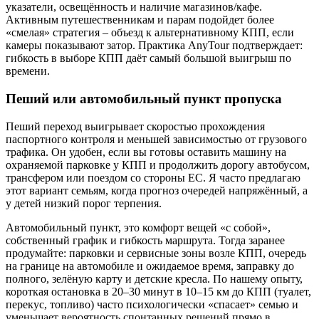
указатели, освещённость и наличие магазинов/кафе.
Активным путешественникам и парам подойдет более
«смелая» стратегия – объезд к альтернативному КПП, если
камеры показывают затор. Практика AnyTour подтверждает:
гибкость в выборе КПП даёт самый большой выигрыш по
времени.
Пеший или автомобильный пункт пропуска
Пеший переход выигрывает скоростью прохождения
паспортного контроля и меньшей зависимостью от грузового
трафика. Он удобен, если вы готовы оставить машину на
охраняемой парковке у КПП и продолжить дорогу автобусом,
трансфером или поездом со стороны ЕС. Я часто предлагаю
этот вариант семьям, когда прогноз очередей напряжённый, а
у детей низкий порог терпения.
Автомобильный пункт, это комфорт вещей «с собой»,
собственный график и гибкость маршрута. Тогда заранее
продумайте: парковки и сервисные зоны возле КПП, очередь
на границе на автомобиле и ожидаемое время, заправку до
полного, зелёную карту и детские кресла. По нашему опыту,
короткая остановка в 20–30 минут в 10–15 км до КПП (туалет,
перекус, топливо) часто психологически «спасает» семью и
уменьшает вероятность спонтанных решений прямо в