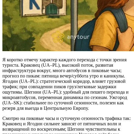
Я коротко отмечу характер каждого перехода с точки зрения
туриста. Краковец (UA–PL), высокий поток, развитая
инфраструктура вокруг, много автобусов в пиковые часы;
прогноз по пикам: пятница вечер/суббота утро и каникулы.
Ягодин (UA–PL): стратегический коридор, влияет грузовой
трафик; при совпадении пиков груз/легковые задержки
ощутимы. Шегини (UA–PL): удобный для пешего перехода и
микроавтобусов, переменная динамика по сезонам. Ужгород
(UA–SK): стабильнее по суточной сезонности, полезен как
резерв для выезда в Центральную Европу.
Смотрю на пиковые часы и суточную сезонность трафика так:
Краковец и Ягодин сильнее зависят от пятничных волн и
возвращений по воскресеньям; Шегини чувствительны к