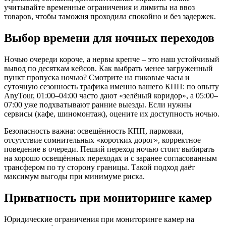
учитывайте временные ограничения и лимиты на ввоз
товаров, чтобы таможня проходила спокойно и без задержек.
Выбор времени для ночных переходов
Ночью очереди короче, а нервы крепче – это наш устойчивый
вывод по десяткам кейсов. Как выбрать менее загруженный
пункт пропуска ночью? Смотрите на пиковые часы и
суточную сезонность трафика именно вашего КПП: по опыту
AnyTour, 01:00–04:00 часто дают «зелёный коридор», а 05:00–
07:00 уже подхватывают ранние выезды. Если нужны
сервисы (кафе, шиномонтаж), оцените их доступность ночью.
Безопасность важна: освещённость КПП, парковки,
отсутствие сомнительных «коротких дорог», корректное
поведение в очереди. Пеший переход ночью стоит выбирать
на хорошо освещённых переходах и с заранее согласованным
трансфером по ту сторону границы. Такой подход даёт
максимум выгоды при минимуме риска.
Приватность при мониторинге камер
Юридические ограничения при мониторинге камер на