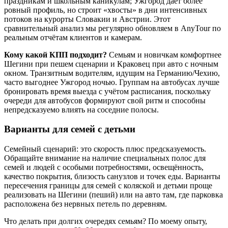
праздникам и школьным каникулам; Ужгород даёт более
ровный профиль, но строит «хвосты» в дни интенсивных
потоков на курорты Словакии и Австрии. Этот
сравнительный анализ мы регулярно обновляем в AnyTour по
реальным отчётам клиентов и камерам.
Кому какой КПП подходит?
Семьям и новичкам комфортнее
Шегини при пешем сценарии и Краковец при авто с ночным
окном. Транзитным водителям, идущим на Германию/Чехию,
часто выгоднее Ужгород ночью. Группам на автобусах лучше
бронировать время выезда с учётом расписания, поскольку
очереди для автобусов формируют свой ритм и способны
непредсказуемо влиять на соседние полосы.
Варианты для семей с детьми
Семейный сценарий: это скорость плюс предсказуемость.
Обращайте внимание на наличие специальных полос для
семей и людей с особыми потребностями, освещённость,
качество покрытия, близость санузлов и точек еды. Варианты
пересечения границы для семей с коляской и детьми проще
реализовать на Шегини (пеший) или на авто там, где парковка
расположена без нервных петель по деревням.
Что делать при долгих очередях семьям? По моему опыту,