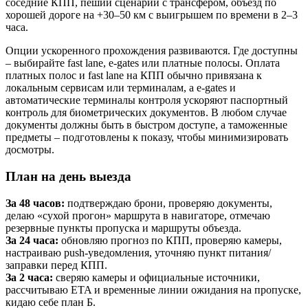
соседние КПП, пеший сценарий с трансфером, объезд по
хорошей дороге на +30–50 км с выигрышем по времени в 2–3
часа.
Опции ускоренного прохождения развиваются. Где доступны
– выбирайте fast lane, e‑gates или платные полосы. Оплата
платных полос и fast lane на КПП обычно привязана к
локальным сервисам или терминалам, а e‑gates и
автоматические терминалы контроля ускоряют паспортный
контроль для биометрических документов. В любом случае
документы должны быть в быстром доступе, а таможенные
предметы – подготовлены к показу, чтобы минимизировать
досмотры.
План на день выезда
За 48 часов:
подтверждаю брони, проверяю документы,
делаю «сухой прогон» маршрута в навигаторе, отмечаю
резервные пункты пропуска и маршруты объезда.
За 24 часа:
обновляю прогноз по КПП, проверяю камеры,
настраиваю push‑уведомления, уточняю пункт питания/
заправки перед КПП.
За 2 часа:
сверяю камеры и официальные источники,
рассчитываю ETA и временные линии ожидания на пропуске,
кидаю себе план Б.