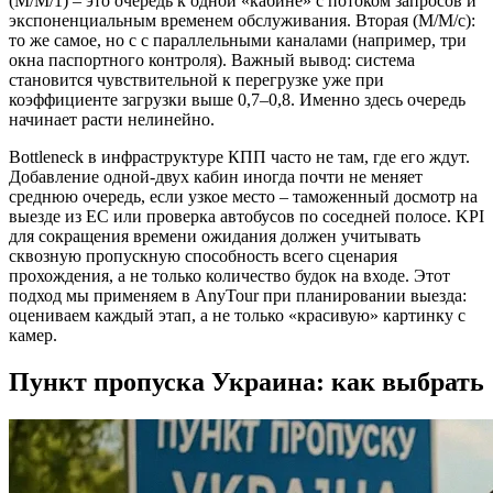
(M/M/1) – это очередь к одной «кабине» с потоком запросов и
экспоненциальным временем обслуживания. Вторая (M/M/c):
то же самое, но с c параллельными каналами (например, три
окна паспортного контроля). Важный вывод: система
становится чувствительной к перегрузке уже при
коэффициенте загрузки выше 0,7–0,8. Именно здесь очередь
начинает расти нелинейно.
Bottleneck в инфраструктуре КПП часто не там, где его ждут.
Добавление одной‑двух кабин иногда почти не меняет
среднюю очередь, если узкое место – таможенный досмотр на
выезде из ЕС или проверка автобусов по соседней полосе. KPI
для сокращения времени ожидания должен учитывать
сквозную пропускную способность всего сценария
прохождения, а не только количество будок на входе. Этот
подход мы применяем в AnyTour при планировании выезда:
оцениваем каждый этап, а не только «красивую» картинку с
камер.
Пункт пропуска Украина: как выбрать