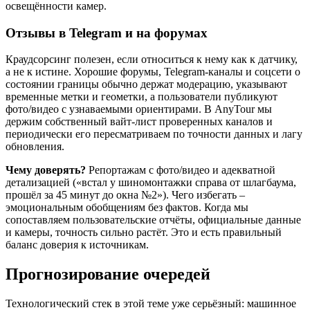
освещённости камер.
Отзывы в Telegram и на форумах
Краудсорсинг полезен, если относиться к нему как к датчику,
а не к истине. Хорошие форумы, Telegram‑каналы и соцсети о
состоянии границы обычно держат модерацию, указывают
временные метки и геометки, а пользователи публикуют
фото/видео с узнаваемыми ориентирами. В AnyTour мы
держим собственный вайт‑лист проверенных каналов и
периодически его пересматриваем по точности данных и лагу
обновления.
Чему доверять?
Репортажам с фото/видео и адекватной
детализацией («встал у шиномонтажки справа от шлагбаума,
прошёл за 45 минут до окна №2»). Чего избегать –
эмоциональным обобщениям без фактов. Когда мы
сопоставляем пользовательские отчёты, официальные данные
и камеры, точность сильно растёт. Это и есть правильный
баланс доверия к источникам.
Прогнозирование очередей
Технологический стек в этой теме уже серьёзный: машинное