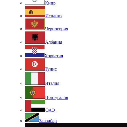
Кипр
Испания
Черногория
Албания
Хорватия
Тунис
Италия
Португалия
ОАЭ
Занзибар