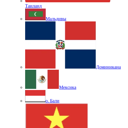
Таиланд
Мальдивы
Доминикана
Мексика
о. Бали