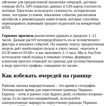
обучение для предиктивной аналитики очередей, датчики
очереди (IoT), API открытых данных и GIS‑карты плотности
потоков. Прогнозы используют сезонность, исторические
пики, погодные условия, локальные события, расписания
автобусов и рекомендации навигаторов, которые способны
перенаправить значимый процент водителей на конкретный
КПП.
Горизонт прогноза
реалистично держать в пределах 1–12
часов. Дальше растёт неопределённость из‑за человеческого
фактора и внешних событий. По нашему опыту, предиктивная
модель даёт наибольшую пользу в узких окнах: «выехать в
03:30 вместо 05:00»: и вы экономите 2–3 часа. Мы в AnyTour
используем такой подход в пиковые сезоны, формируя
клиентам прогноз очередей на границе для путешественников
в виде простого графика «ожидание по часам».
Как избежать очередей на границе
Рабочая тактика маршрутизации – это время и география.
Оптимальное время для пересечения границы Украина–
Европы – ночь и раннее утро будних дней, особенно вторник–
среда. Если прогноз напряжённый, используйте
альтернативные маршруты пересечения границы Украина: