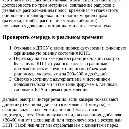
достоверность по трём метрикам: совпадение ракурсов с
реальным расположением полос, временная метка/частота
обновления и калибровка по эталонным ориентирам
(разметка, столбы, расстояние между кабинами). Так
повышается доверие к источникам и снижается «шум».
Проверить очередь в реальном времени
Открываю ДПСУ онлайн проверка очереди и фиксирую
официальную оценку состояния КПП.
Перехожу на веб‑камеры на границе онлайн: смотрю
livecams на КПП с нужного ракурса, сравниваю
протяжённость очереди с опорными объектами
(например, указателями за 200–300 м до будок).
Сверяю картинку с альтернативным источником:
пользовательскими чатами или форумами, где люди
сообщают ETA и время прохождения.
Дальше, быстрая интерпретация: если камеры показывают
динамику (машины двигаются каждые 2–3 минуты), а
официальная сводка «ожидание до 1 часа», план
подтверждается. Если визуально видна стагнация, добавляю
+30–60 минут на сценарий или переключаюсь на резервный
КПП. Такой чек‑лист мы отрабатываем с клиентами перед