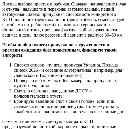
Логика выбора простая и рабочая. Сначала, направление (куда
и откуда), дальше: тип перехода: автомобильный, пеший,
автобусный. Затем: пропускная способность конкретного
КПП, наличие отдельных полос (для автобусов, семей, людей
с особыми потребностями), парковок и сервисных зон.
Финальный штрих, проверка фактической загруженности в
ваш час и день, плюс резервный вариант в радиусе 30–60 км.
Чтобы выбор пункта пропуска по загруженности и
времени ожидания был практичным, фиксирую такой
алгоритм:
Сверяю список «пункты пропуска Украина, Польша
список 2026» и соседние альтернативы (например, для
Львовской и Волынской областей)
Проверяю веб‑камеры и live‑камеры на пропускных
пунктах Украины
Смотрю официальные данные ДПСУ и
пользовательские отчёты
Бронирую выездной слот в своей голове: если пик,
смещаюсь на ночь или раннее утро. По моему опыту,
такой чек‑лист экономит от 2 до 5 часов в сезонные дни.
Семьям и новичкам я советую выбирать КПП с
предсказуемой логистикой: хорошие парковки, понятные