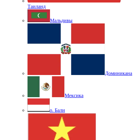
Таиланд
Мальдивы
Доминикана
Мексика
о. Бали