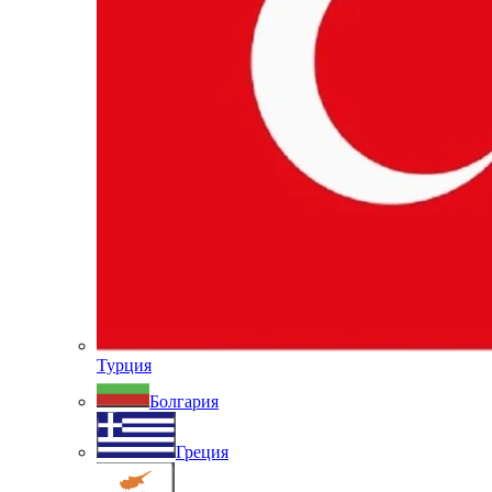
Турция
Болгария
Греция