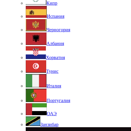
Кипр
Испания
Черногория
Албания
Хорватия
Тунис
Италия
Португалия
ОАЭ
Занзибар