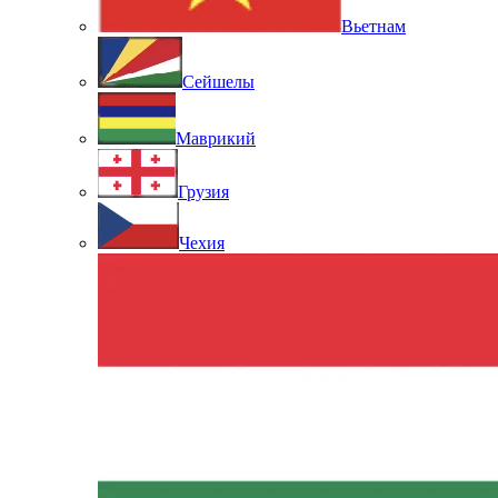
Вьетнам
Сейшелы
Маврикий
Грузия
Чехия