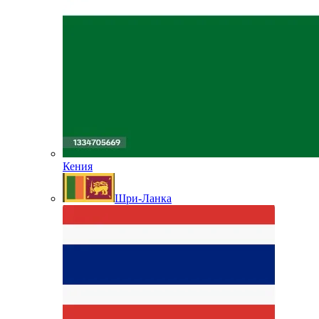
Кения
Шри-Ланка