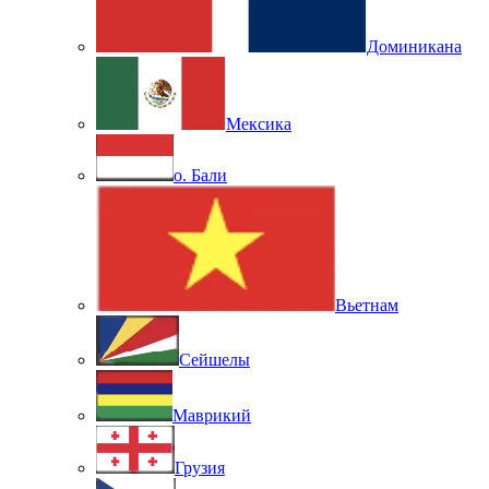
Доминикана
Мексика
о. Бали
Вьетнам
Сейшелы
Маврикий
Грузия