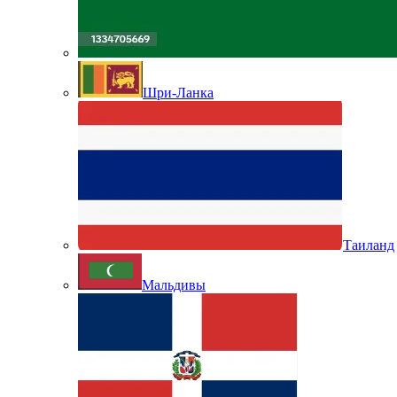
Шри-Ланка
Таиланд
Мальдивы