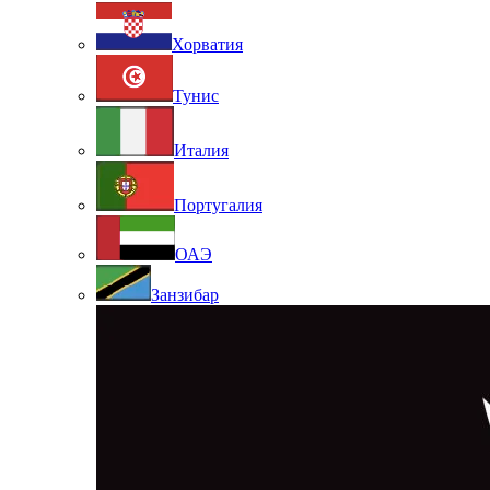
Хорватия
Тунис
Италия
Португалия
ОАЭ
Занзибар