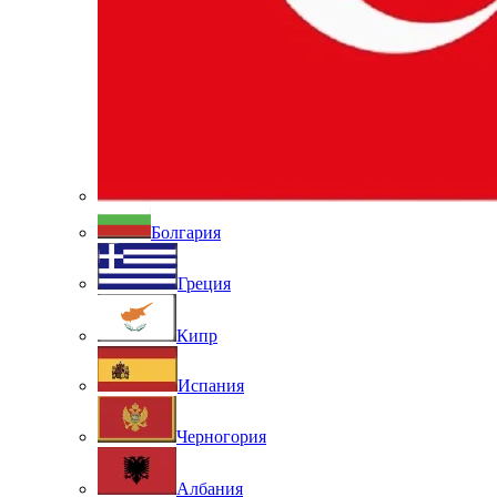
Болгария
Греция
Кипр
Испания
Черногория
Албания