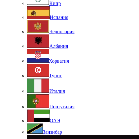
Кипр
Испания
Черногория
Албания
Хорватия
Тунис
Италия
Португалия
ОАЭ
Занзибар