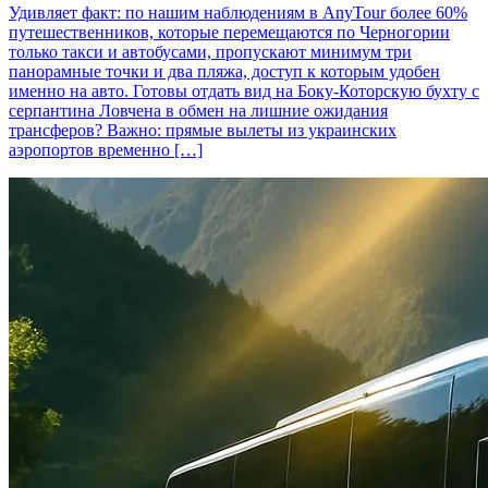
Удивляет факт: по нашим наблюдениям в AnyTour более 60%
путешественников, которые перемещаются по Черногории
только такси и автобусами, пропускают минимум три
панорамные точки и два пляжа, доступ к которым удобен
именно на авто. Готовы отдать вид на Боку-Которскую бухту с
серпантина Ловчена в обмен на лишние ожидания
трансферов? Важно: прямые вылеты из украинских
аэропортов временно […]