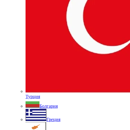
Турция
Болгария
Греция