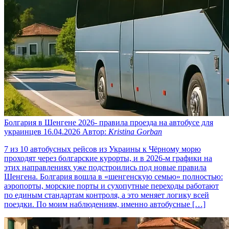
Болгария в Шенгене 2026- правила проезда на автобусе для
украинцев
16.04.2026
Автор:
Kristina Gorban
7 из 10 автобусных рейсов из Украины к Чёрному морю
проходят через болгарские курорты, и в 2026-м графики на
этих направлениях уже подстроились под новые правила
Шенгена. Болгария вошла в «шенгенскую семью» полностью:
аэропорты, морские порты и сухопутные переходы работают
по единым стандартам контроля, а это меняет логику всей
поездки. По моим наблюдениям, именно автобусные […]