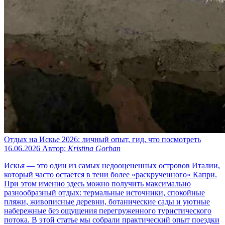
Отдых на Искье 2026: личный опыт, гид, что посмотреть
16.06.2026
Автор:
Kristina Gorban
Искья — это один из самых недооцененных островов Италии,
который часто остается в тени более «раскрученного» Капри.
При этом именно здесь можно получить максимально
разнообразный отдых: термальные источники, спокойные
пляжи, живописные деревни, ботанические сады и уютные
набережные без ощущения перегруженного туристического
потока. В этой статье мы собрали практический опыт поездки