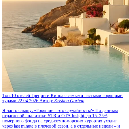
Топ-10 отелей Греции и Кипра с самыми частыми горящими
турами
22.04.2026
Автор:
Kristina Gorban
Я часто слышу: «Горящие – это случайность?» По данным
отраслевой аналитики STR и OTA Insight, до 15–25%
номерного фонда на средиземноморских курортах уходит
через last minute в плечевой сезон, а в отдельные недели – и