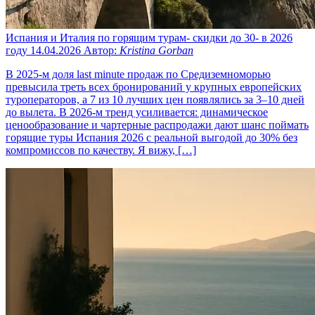
Испания и Италия по горящим турам- скидки до 30- в 2026
году
14.04.2026
Автор:
Kristina Gorban
В 2025‑м доля last minute продаж по Средиземноморью
превысила треть всех бронирований у крупных европейских
туроператоров, а 7 из 10 лучших цен появлялись за 3–10 дней
до вылета. В 2026‑м тренд усиливается: динамическое
ценообразование и чартерные распродажи дают шанс поймать
горящие туры Испания 2026 с реальной выгодой до 30% без
компромиссов по качеству. Я вижу, […]