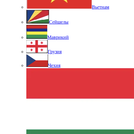
Вьетнам
Сейшелы
Маврикий
Грузия
Чехия