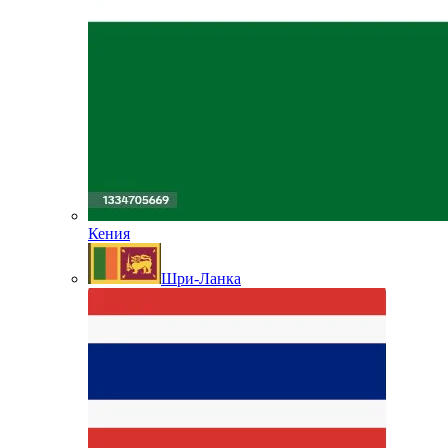
Кения
Шри-Ланка