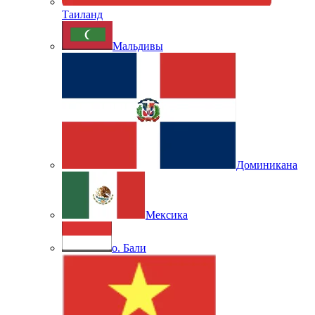
Таиланд
Мальдивы
Доминикана
Мексика
о. Бали