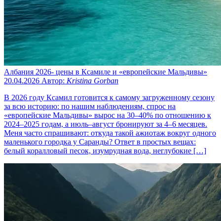
Албания 2026- цены в Ксамиле и «европейские Мальдивы»
20.04.2026
Автор:
Kristina Gorban
В 2026 году Ксамил готовится к самому загруженному сезону
за всю историю: по нашим наблюдениям, спрос на
«европейские Мальдивы» вырос на 30–40% по отношению к
2024–2025 годам, а июль–август бронируют за 4–6 месяцев.
Меня часто спрашивают: откуда такой ажиотаж вокруг одного
маленького городка у Саранды? Ответ в простых вещах:
белый коралловый песок, изумрудная вода, неглубокие […]