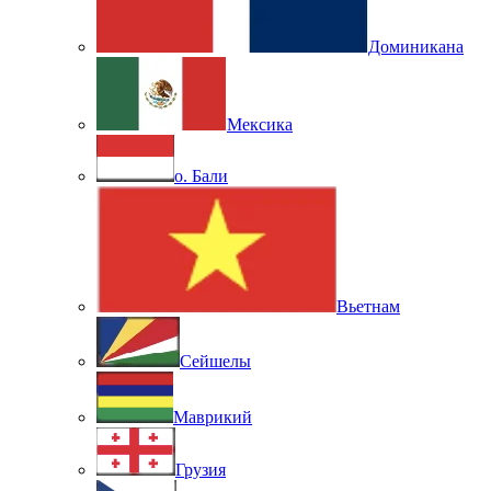
Доминикана
Мексика
о. Бали
Вьетнам
Сейшелы
Маврикий
Грузия