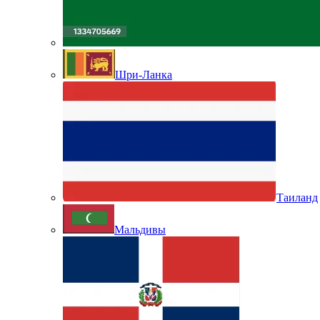
Шри-Ланка
Таиланд
Мальдивы