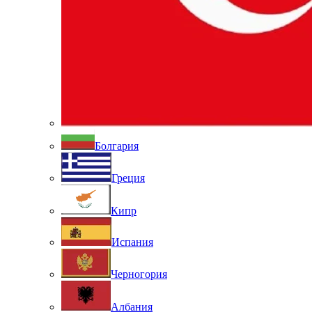
Болгария
Греция
Кипр
Испания
Черногория
Албания