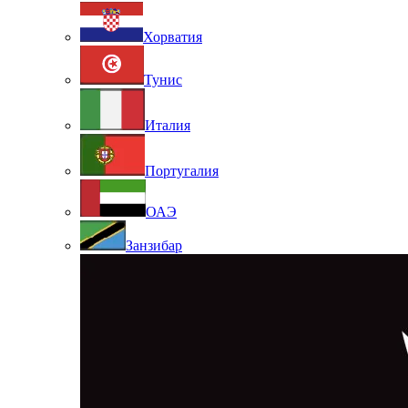
Хорватия
Тунис
Италия
Португалия
ОАЭ
Занзибар