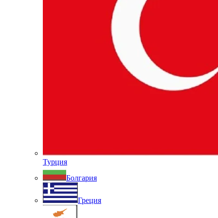
Турция
Болгария
Греция