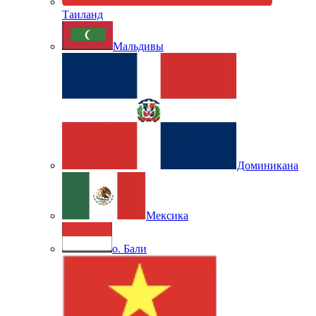
Таиланд
Мальдивы
Доминикана
Мексика
о. Бали