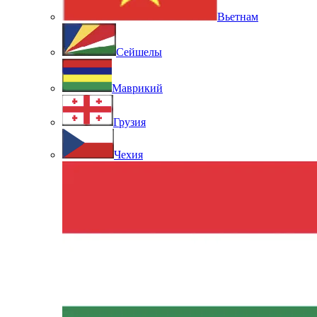
Вьетнам
Сейшелы
Маврикий
Грузия
Чехия