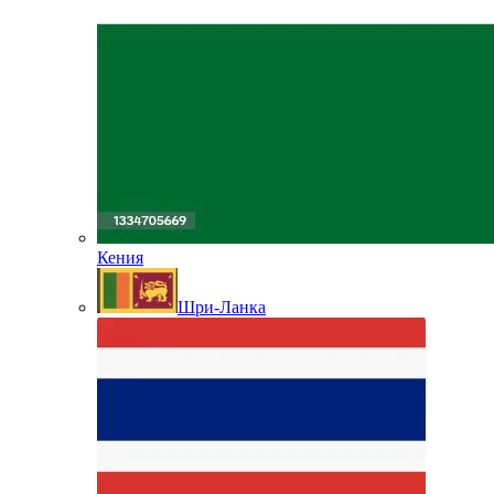
Кения
Шри-Ланка