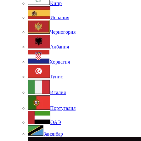
Кипр
Испания
Черногория
Албания
Хорватия
Тунис
Италия
Португалия
ОАЭ
Занзибар