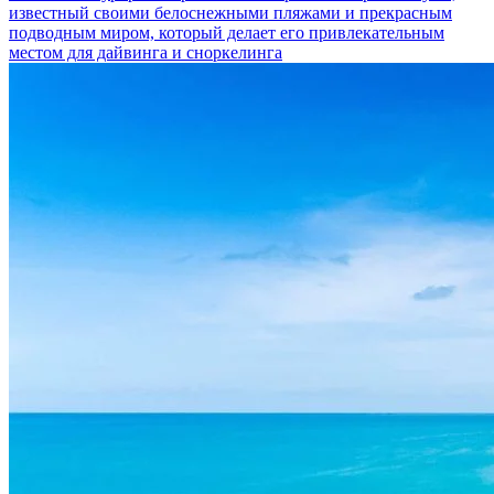
известный своими белоснежными пляжами и прекрасным
подводным миром, который делает его привлекательным
местом для дайвинга и сноркелинга