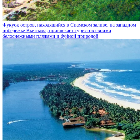
Фукуок
остров, находящийся в Сиамском заливе, на западном
побережье Вьетнама, привлекает туристов своими
белоснежными пляжами и буйной природой