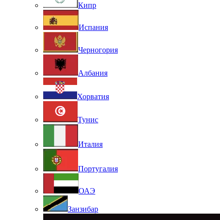
Кипр
Испания
Черногория
Албания
Хорватия
Тунис
Италия
Португалия
ОАЭ
Занзибар