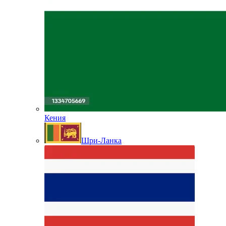
Кения
Шри-Ланка