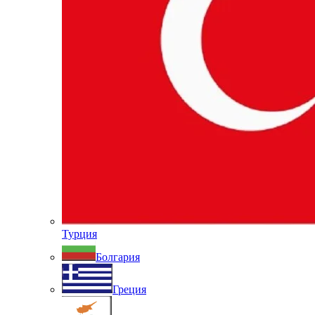
Турция
Болгария
Греция