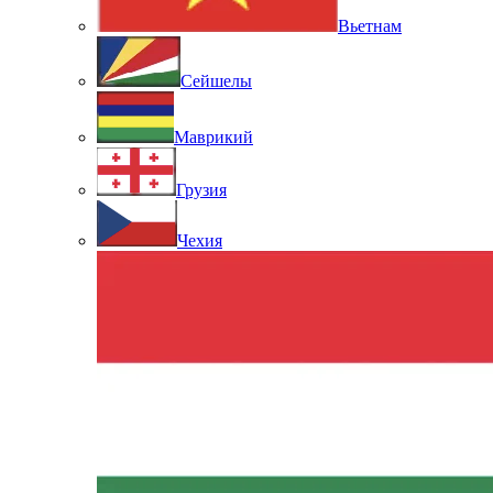
Вьетнам
Сейшелы
Маврикий
Грузия
Чехия