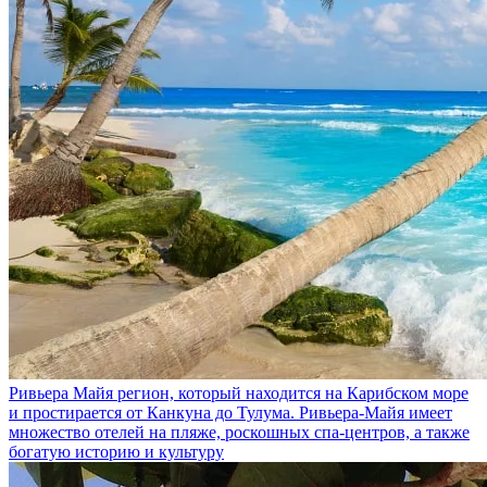
Ривьера Майя
регион, который находится на Карибском море
и простирается от Канкуна до Тулума. Ривьера-Майя имеет
множество отелей на пляже, роскошных спа-центров, а также
богатую историю и культуру