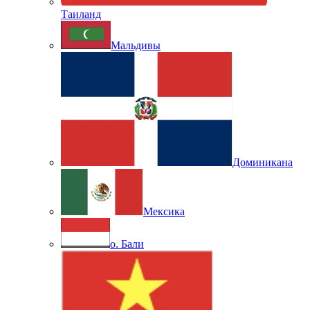
Таиланд
Мальдивы
Доминикана
Мексика
о. Бали