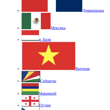
Доминикана
Мексика
о. Бали
Вьетнам
Сейшелы
Маврикий
Грузия