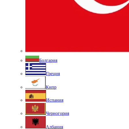
Болгария
Греция
Кипр
Испания
Черногория
Албания