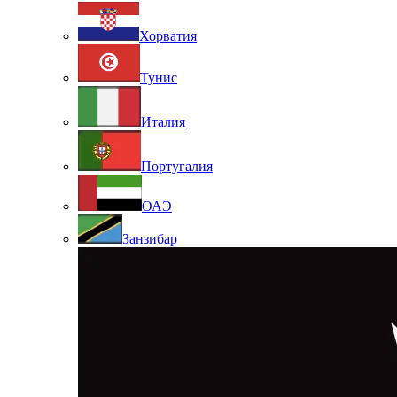
Хорватия
Тунис
Италия
Португалия
ОАЭ
Занзибар