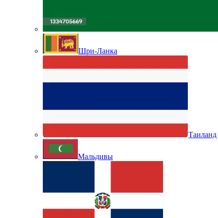
Шри-Ланка
Таиланд
Мальдивы