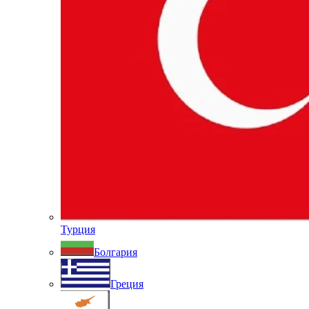
Турция
Болгария
Греция