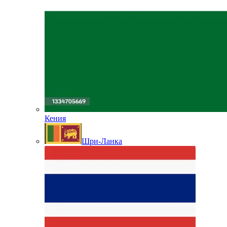
Кения
Шри-Ланка