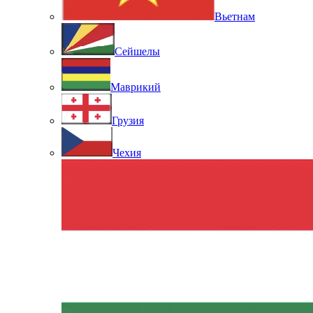
Вьетнам
Сейшелы
Маврикий
Грузия
Чехия