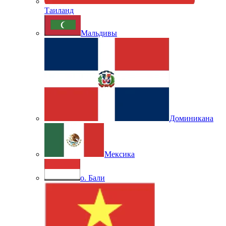
Таиланд
Мальдивы
Доминикана
Мексика
о. Бали