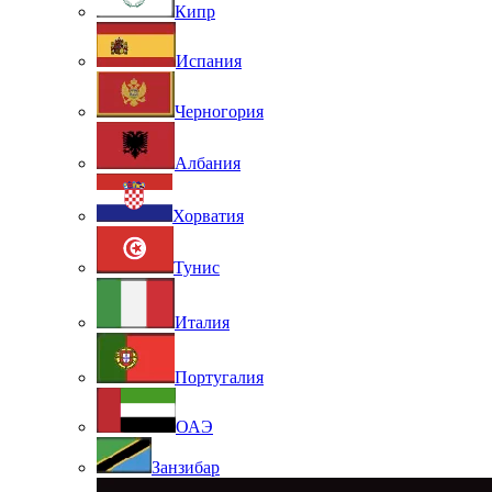
Кипр
Испания
Черногория
Албания
Хорватия
Тунис
Италия
Португалия
ОАЭ
Занзибар