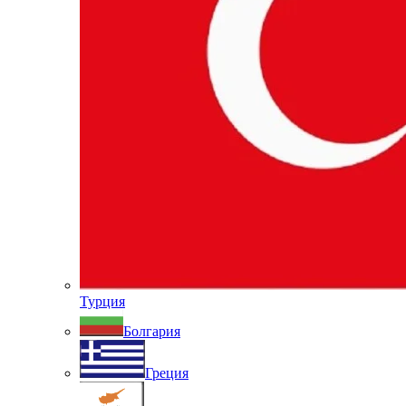
Турция
Болгария
Греция