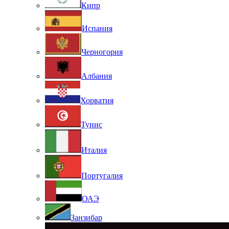
Кипр
Испания
Черногория
Албания
Хорватия
Тунис
Италия
Португалия
ОАЭ
Занзибар