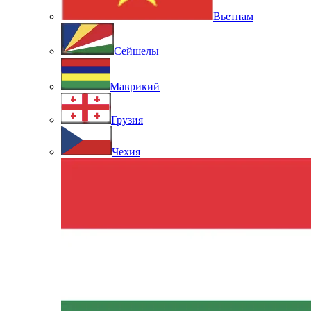
Вьетнам
Сейшелы
Маврикий
Грузия
Чехия