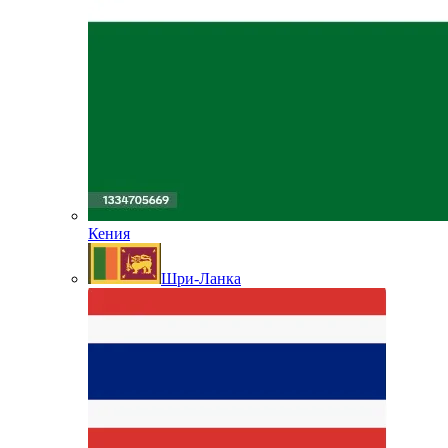
Кения
Шри-Ланка