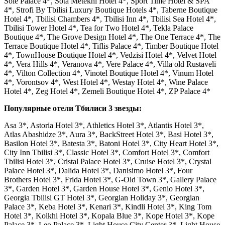
Sole Palace 4*, Sota Metekhi Hotel 4*, Sport Time Hotel & SPA
4*, Strofi By Tbilisi Luxury Boutique Hotels 4*, Taberne Boutique
Hotel 4*, Tbilisi Chambers 4*, Tbilisi Inn 4*, Tbilisi Sea Hotel 4*,
Tbilisi Tower Hotel 4*, Tea for Two Hotel 4*, Tekla Palace
Boutique 4*, The Grove Design Hotel 4*, The One Terrace 4*, The
Terrace Boutique Hotel 4*, Tiflis Palace 4*, Timber Boutique Hotel
4*, TownHouse Boutique Hotel 4*, Vedzisi Hotel 4*, Velvet Hotel
4*, Vera Hills 4*, Veranova 4*, Vere Palace 4*, Villa old Rustaveli
4*, Vilton Collection 4*, Vinotel Boutique Hotel 4*, Vinum Hotel
4*, Vorontsov 4*, West Hotel 4*, Westay Hotel 4*, Wine Palace
Hotel 4*, Zeg Hotel 4*, Zemeli Boutique Hotel 4*, ZP Palace 4*
Популярные отели Тбилиси 3 звезды:
Asa 3*, Astoria Hotel 3*, Athletics Hotel 3*, Atlantis Hotel 3*,
Atlas Abashidze 3*, Aura 3*, BackStreet Hotel 3*, Basi Hotel 3*,
Basilon Hotel 3*, Batesta 3*, Batoni Hotel 3*, City Heart Hotel 3*,
City Inn Tbilisi 3*, Classic Hotel 3*, Comfort Hotel 3*, Comfort
Tbilisi Hotel 3*, Cristal Palace Hotel 3*, Cruise Hotel 3*, Crystal
Palace Hotel 3*, Dalida Hotel 3*, Danisimo Hotel 3*, Four
Brothers Hotel 3*, Frida Hotel 3*, G-Old Town 3*, Gallery Palace
3*, Garden Hotel 3*, Garden House Hotel 3*, Genio Hotel 3*,
Georgia Tbilisi GT Hotel 3*, Georgian Holiday 3*, Georgian
Palace 3*, Keba Hotel 3*, Kenari 3*, Kindli Hotel 3*, King Tom
Hotel 3*, Kolkhi Hotel 3*, Kopala Blue 3*, Kope Hotel 3*, Kope
Palace 3*, Leo Palace 3*, Light House City Center 3*, Light House