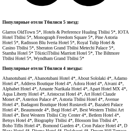
Популярные отели Тбилиси 5 звезд:
Glarros OldTown 5*, Hotels & Preference Hualing Tbilisi 5*, IOTA
Hotel Tbilisi 5*, Monograph Freedom Square 5*, Pine Astoria
Hotel 5*, Radisson Blu Iveria Hotel 5*, Royal Tulip Hotel &
Casino Tbilisi 5*, Sheraton Grand Tbilisi Metechi Palace 5*,
Stamba Hotel 5* ТбілісіTbilisi Marriott Hotel 5*, The Biltmore
Tbilisi Hotel 5*, Wyndham Grand Tbilisi 5*
Популярные отели Тбилиси 4 звезды:
Abanotubani 4*, Abanotubani Hotel 4*, About Sololaki 4*, Adamo
Hotel 4*, Address Boutique Hotel 4*, Adora Hotel 4*, Aivani 4*,
Alphabet Hotel 4*, Amante Narikala Hotel 4*, Apart Hotel MX 4*,
Aqua Liberty Hotel 4*, Aristocrat Hotel 4*, Art Hotel Claude
Monet 4*, Asterion Palace 4*, Astoria Tbilisi Hotel 4*, Avenue
Hotel 4*, Badagoni Boutique Hotel Rustaveli 4*, Bazaleti Palace
Hotel 4*, Beaumonde 4*, Begi Hotel 4*, Best Western Tbilisi Art
Hotel 4*, Best Western Tbilisi City Center 4*, Betlem Hotel 4*,
Betsys Hotel 4*, Biography Tbilisi 4*, Blossom Inn Tbilisi 4*,
Boho Tiflis Hotel 4*, Bomond Garden 4*, Cron Palace Hotel 4*, D
Plaza Hotel 4*, Diuma Hotel 4*, Dolabauri 4*, Dream Hill Terrace