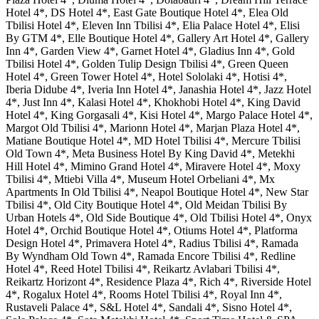
Hotel 4*, DS Hotel 4*, East Gate Boutique Hotel 4*, Elea Old
Tbilisi Hotel 4*, Eleven Inn Tbilisi 4*, Elia Palace Hotel 4*, Elisi
By GTM 4*, Elle Boutique Hotel 4*, Gallery Art Hotel 4*, Gallery
Inn 4*, Garden View 4*, Garnet Hotel 4*, Gladius Inn 4*, Gold
Tbilisi Hotel 4*, Golden Tulip Design Tbilisi 4*, Green Queen
Hotel 4*, Green Tower Hotel 4*, Hotel Sololaki 4*, Hotisi 4*,
Iberia Didube 4*, Iveria Inn Hotel 4*, Janashia Hotel 4*, Jazz Hotel
4*, Just Inn 4*, Kalasi Hotel 4*, Khokhobi Hotel 4*, King David
Hotel 4*, King Gorgasali 4*, Kisi Hotel 4*, Margo Palace Hotel 4*,
Margot Old Tbilisi 4*, Marionn Hotel 4*, Marjan Plaza Hotel 4*,
Matiane Boutique Hotel 4*, MD Hotel Tbilisi 4*, Mercure Tbilisi
Old Town 4*, Meta Business Hotel By King David 4*, Metekhi
Hill Hotel 4*, Mimino Grand Hotel 4*, Miravere Hotel 4*, Moxy
Tbilisi 4*, Mtiebi Villa 4*, Museum Hotel Orbeliani 4*, Mx
Apartments In Old Tbilisi 4*, Neapol Boutique Hotel 4*, New Star
Tbilisi 4*, Old City Boutique Hotel 4*, Old Meidan Tbilisi By
Urban Hotels 4*, Old Side Boutique 4*, Old Tbilisi Hotel 4*, Onyx
Hotel 4*, Orchid Boutique Hotel 4*, Otiums Hotel 4*, Platforma
Design Hotel 4*, Primavera Hotel 4*, Radius Tbilisi 4*, Ramada
By Wyndham Old Town 4*, Ramada Encore Tbilisi 4*, Redline
Hotel 4*, Reed Hotel Tbilisi 4*, Reikartz Avlabari Tbilisi 4*,
Reikartz Horizont 4*, Residence Plaza 4*, Rich 4*, Riverside Hotel
4*, Rogalux Hotel 4*, Rooms Hotel Tbilisi 4*, Royal Inn 4*,
Rustaveli Palace 4*, S&L Hotel 4*, Sandali 4*, Sisno Hotel 4*,