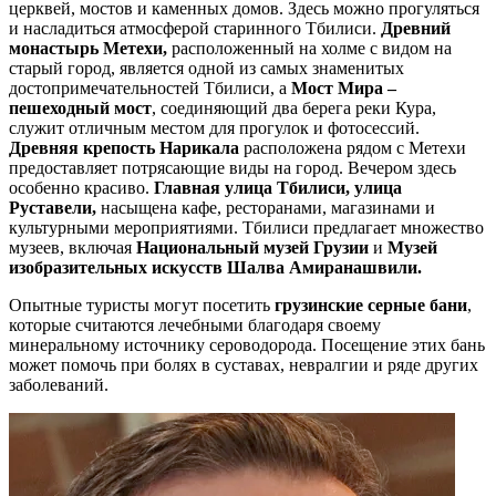
церквей, мостов и каменных домов. Здесь можно прогуляться
и насладиться атмосферой старинного Тбилиси.
Древний
монастырь Метехи,
расположенный на холме с видом на
старый город, является одной из самых знаменитых
достопримечательностей Тбилиси, а
Мост Мира –
пешеходный мост
, соединяющий два берега реки Кура,
служит отличным местом для прогулок и фотосессий.
Древняя крепость Нарикала
расположена рядом с Метехи
предоставляет потрясающие виды на город. Вечером здесь
особенно красиво.
Главная улица Тбилиси, улица
Руставели,
насыщена кафе, ресторанами, магазинами и
культурными мероприятиями. Тбилиси предлагает множество
музеев, включая
Национальный музей Грузии
и
Музей
изобразительных искусств Шалва Амиранашвили.
Опытные туристы могут посетить
грузинские серные бани
,
которые считаются лечебными благодаря своему
минеральному источнику сероводорода. Посещение этих бань
может помочь при болях в суставах, невралгии и ряде других
заболеваний.