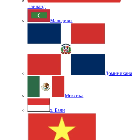
Таиланд
Мальдивы
Доминикана
Мексика
о. Бали