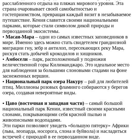
расслабленного отдыха на пляжах мирового уровня. Эта
страна очаровывает своей самобытностью и
гостеприимством, превращая каждый визит в незабываемое
путешествие. Кения славится своими национальными
парками, которые стали символом дикой природы и
первозданной экосистемы.
•
Масаи-Мара
– один из самых известных заповедников в
мире. Именно здесь можно стать свидетелем грандиозной
миграции гну, зебр и антилоп, пересекающих реку Мара,
рискуя стать добычей крокодилов и хищников.
•
Амбосели
– парк, расположенный у подножия
величественной горы Килиманджаро. Это идеальное место
для наблюдения за большими слоновыми стадами на фоне
заснеженных вершин.
•
Национальный парк озера Накуру
– рай для любителей
птиц. Миллионы розовых фламинго собираются у берегов
озера, создавая невероятные виды.
• Цаво (восточная и западная части)
– самый большой
национальный парк Кении, известный своими красными
слонами, покрывающими себя красной пылью и
живописными водопадами.
Эти парки позволяют увидеть «большую пятерку» Африки
(льва, леопарда, носорога, слона и буйвола) и насладиться
встречей с природой в ее первозданном виде.