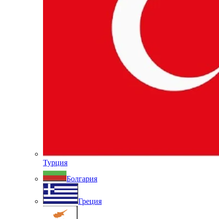
Турция
Болгария
Греция