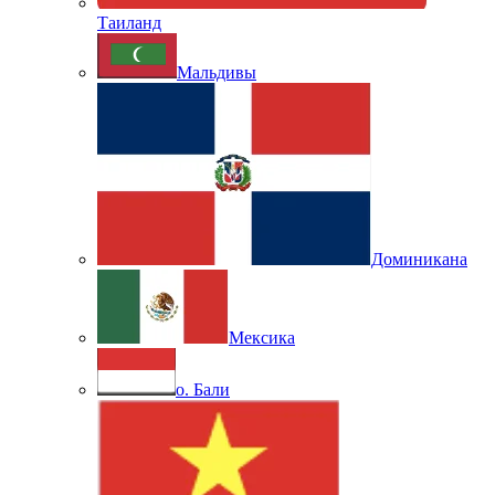
Таиланд
Мальдивы
Доминикана
Мексика
о. Бали