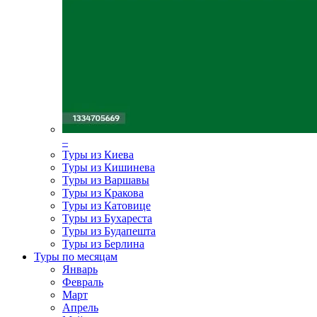
–
Туры из Киева
Туры из Кишинева
Туры из Варшавы
Туры из Кракова
Туры из Катовице
Туры из Бухареста
Туры из Будапешта
Туры из Берлина
Туры по месяцам
Январь
Февраль
Март
Апрель