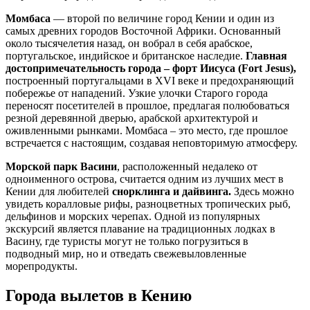
Момбаса
— второй по величине город Кении и один из
самых древних городов Восточной Африки. Основанный
около тысячелетия назад, он вобрал в себя арабское,
португальское, индийское и британское наследие.
Главная
достопримечательность города – форт Иисуса (Fort Jesus),
построенный португальцами в XVI веке и предохраняющий
побережье от нападений. Узкие улочки Старого города
переносят посетителей в прошлое, предлагая полюбоваться
резной деревянной дверью, арабской архитектурой и
оживленными рынками. Момбаса – это место, где прошлое
встречается с настоящим, создавая неповторимую атмосферу.
Морской парк Васини
, расположенный недалеко от
одноименного острова, считается одним из лучших мест в
Кении для любителей
снорклинга и дайвинга.
Здесь можно
увидеть коралловые рифы, разноцветных тропических рыб,
дельфинов и морских черепах. Одной из популярных
экскурсий является плавание на традиционных лодках в
Васину, где туристы могут не только погрузиться в
подводный мир, но и отведать свежевыловленные
морепродукты.
Города вылетов в Кению