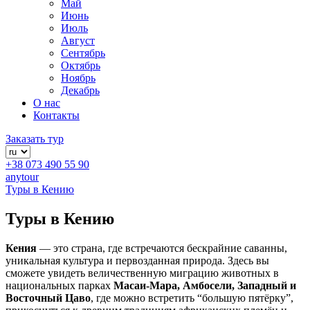
Май
Июнь
Июль
Август
Сентябрь
Октябрь
Ноябрь
Декабрь
О нас
Контакты
Заказать тур
+38 073 490 55 90
anytour
Туры в
Кению
Туры в
Кению
Кения
— это страна, где встречаются бескрайние саванны,
уникальная культура и первозданная природа. Здесь вы
сможете увидеть величественную миграцию животных в
национальных парках
Масаи-Мара, Амбосели, Западный и
Восточный Цаво
, где можно встретить “большую пятёрку”,