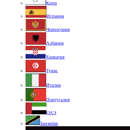
Кипр
Испания
Черногория
Албания
Хорватия
Тунис
Италия
Португалия
ОАЭ
Занзибар