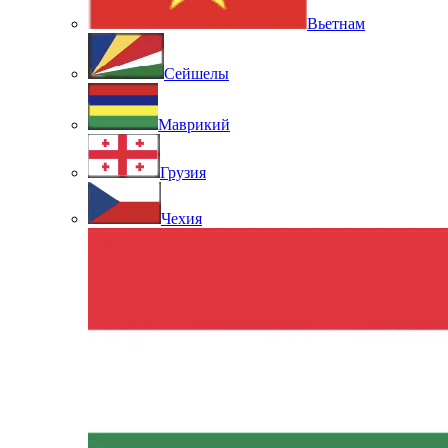
Вьетнам
Сейшелы
Маврикий
Грузия
Чехия