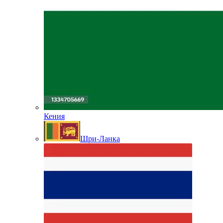
Кения
Шри-Ланка