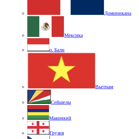
Доминикана
Мексика
о. Бали
Вьетнам
Сейшелы
Маврикий
Грузия