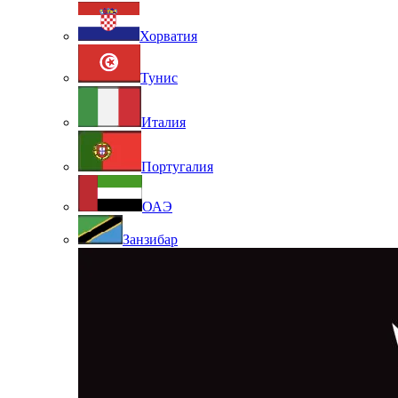
Хорватия
Тунис
Италия
Португалия
ОАЭ
Занзибар