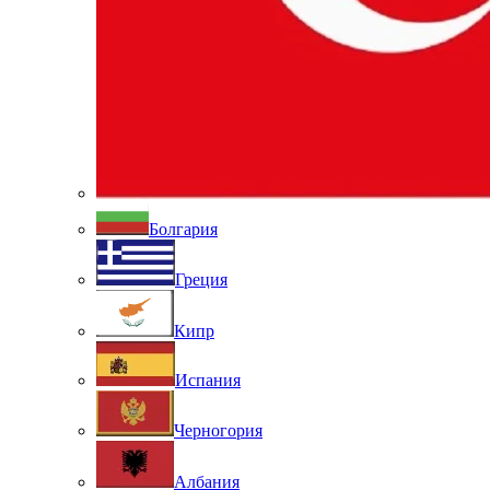
Болгария
Греция
Кипр
Испания
Черногория
Албания