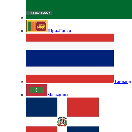
Шри-Ланка
Таиланд
Мальдивы