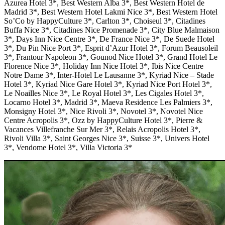
Azurea Hotel 3*, Best Western Alba 3*, Best Western Hotel de
Madrid 3*, Best Western Hotel Lakmi Nice 3*, Best Western Hotel
So’Co by HappyCulture 3*, Carlton 3*, Choiseul 3*, Citadines
Buffa Nice 3*, Citadines Nice Promenade 3*, City Blue Malmaison
3*, Days Inn Nice Centre 3*, De France Nice 3*, De Suede Hotel
3*, Du Pin Nice Port 3*, Esprit d’Azur Hotel 3*, Forum Beausoleil
3*, Frantour Napoleon 3*, Gounod Nice Hotel 3*, Grand Hotel Le
Florence Nice 3*, Holiday Inn Nice Hotel 3*, Ibis Nice Centre
Notre Dame 3*, Inter-Hotel Le Lausanne 3*, Kyriad Nice – Stade
Hotel 3*, Kyriad Nice Gare Hotel 3*, Kyriad Nice Port Hotel 3*,
Le Noailles Nice 3*, Le Royal Hotel 3*, Les Cigales Hotel 3*,
Locarno Hotel 3*, Madrid 3*, Maeva Residence Les Palmiers 3*,
Monsigny Hotel 3*, Nice Rivoli 3*, Novotel 3*, Novotel Nice
Centre Acropolis 3*, Ozz by HappyCulture Hotel 3*, Pierre &
Vacances Villefranche Sur Mer 3*, Relais Acropolis Hotel 3*,
Rivoli Villa 3*, Saint Georges Nice 3*, Suisse 3*, Univers Hotel
3*, Vendome Hotel 3*, Villa Victoria 3*