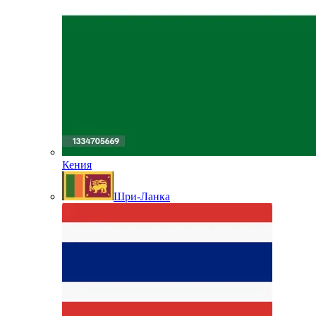
Кения
Шри-Ланка