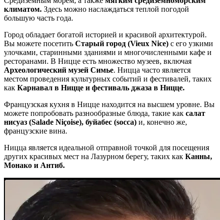
Средиземным морем, а также
мягким средиземноморским
климатом.
Здесь можно наслаждаться теплой погодой
большую часть года.
Город обладает богатой историей и красивой архитектурой.
Вы можете посетить
Старый город (Vieux Nice)
с его узкими
улочками, старинными зданиями и многочисленными кафе и
ресторанами. В Ницце есть множество музеев, включая
Археологический музей Симье
. Ницца часто является
местом проведения культурных событий и фестивалей, таких
как
Карнавал в Ницце и фестиваль джаза в Ницце.
Французская кухня в Ницце находится на высшем уровне. Вы
можете попробовать разнообразные блюда, такие как
салат
нисуаз (Salade Niçoise), буйабес (socca)
и, конечно же,
французские вина.
Ницца является идеальной отправной точкой для посещения
других красивых мест на Лазурном берегу, таких как
Канны,
Монако и Антиб.