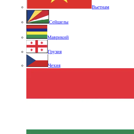
Вьетнам
Сейшелы
Маврикий
Грузия
Чехия