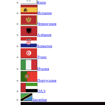
Кипр
Испания
Черногория
Албания
Хорватия
Тунис
Италия
Португалия
ОАЭ
Занзибар