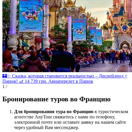
🏰✨ Сказка, которая становится реальностью – Диснейленд +
Париж! 🎢
14 739
грн.
Авиаперелет в Париж
1
/
Бронирование туров во Францию
Для бронирования тура во Францию
в туристическом
агентстве AnyTour свяжитесь с нами по телефону,
электронной почте или оставьте заявку на нашем сайте
через удобный Вам мессенджер.