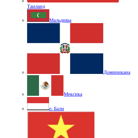
Таиланд
Мальдивы
Доминикана
Мексика
о. Бали