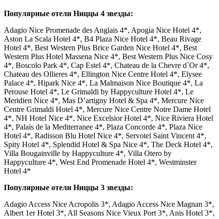
Популярные отели Ниццы 4 звезды:
Adagio Nice Promenade des Anglais 4*, Apogia Nice Hotel 4*,
Aston La Scala Hotel 4*, B4 Plaza Nice Hotel 4*, Beau Rivage
Hotel 4*, Best Western Plus Brice Garden Nice Hotel 4*, Best
Western Plus Hotel Massena Nice 4*, Best Western Plus Nice Cosy
4*, Boscolo Park 4*, Cap Estel 4*, Chateau de la Chevre d`Or 4*,
Chateau des Ollieres 4*, Ellington Nice Centre Hotel 4*, Elysee
Palace 4*, Hipark Nice 4*, La Malmaison Nice Boutique 4*, La
Perouse Hotel 4*, Le Grimaldi by Happyculture Hotel 4*, Le
Meridien Nice 4*, Mas D’artigny Hotel & Spa 4*, Mercure Nice
Centre Grimaldi Hotel 4*, Mercure Nice Centre Notre Dame Hotel
4*, NH Hotel Nice 4*, Nice Excelsior Hotel 4*, Nice Riviera Hotel
4*, Palais de la Mediterranee 4*, Plaza Concorde 4*, Plaza Nice
Hotel 4*, Radisson Blu Hotel Nice 4*, Servotel Saint Vincent 4*,
Spity Hotel 4*, Splendid Hotel & Spa Nice 4*, The Deck Hotel 4*,
Villa Bougainville by Happyculture 4*, Villa Otero by
Happyculture 4*, West End Promenade Hotel 4*, Westminster
Hotel 4*
Популярные отели Ниццы 3 звезды:
Adagio Access Nice Acropolis 3*, Adagio Access Nice Magnan 3*,
Albert 1er Hotel 3*, All Seasons Nice Vieux Port 3*, Anis Hotel 3*,