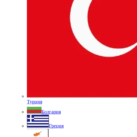
Турция
Болгария
Греция