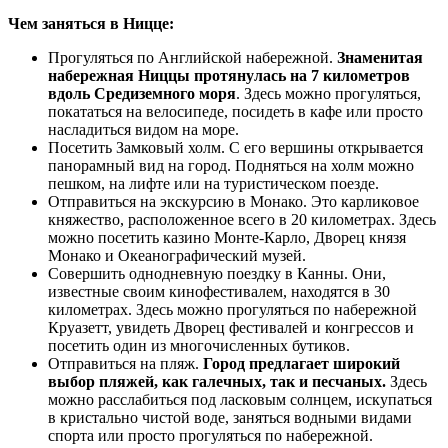
Чем заняться в Ницце:
Прогуляться по Английской набережной.
Знаменитая
набережная Ниццы протянулась на 7 километров
вдоль Средиземного моря
. Здесь можно прогуляться,
покататься на велосипеде, посидеть в кафе или просто
насладиться видом на море.
Посетить Замковый холм. С его вершины открывается
панорамный вид на город. Подняться на холм можно
пешком, на лифте или на туристическом поезде.
Отправиться на экскурсию в Монако. Это карликовое
княжество, расположенное всего в 20 километрах. Здесь
можно посетить казино Монте-Карло, Дворец князя
Монако и Океанографический музей.
Совершить однодневную поездку в Канны. Они,
известные своим кинофестивалем, находятся в 30
километрах. Здесь можно прогуляться по набережной
Круазетт, увидеть Дворец фестивалей и конгрессов и
посетить один из многочисленных бутиков.
Отправиться на пляж.
Город предлагает широкий
выбор пляжей, как галечных, так и песчаных.
Здесь
можно расслабиться под ласковым солнцем, искупаться
в кристально чистой воде, заняться водными видами
спорта или просто прогуляться по набережной.