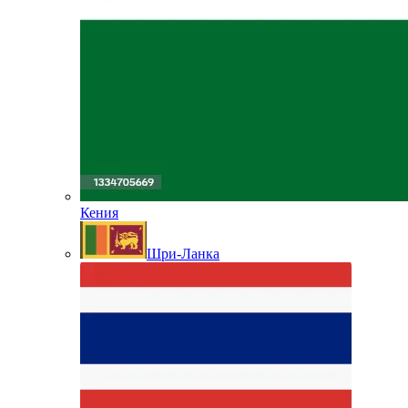
Кения
Шри-Ланка