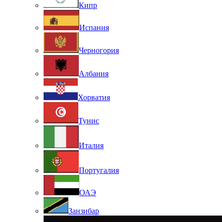
Кипр
Испания
Черногория
Албания
Хорватия
Тунис
Италия
Португалия
ОАЭ
Занзибар