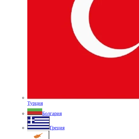
Турция
Болгария
Греция