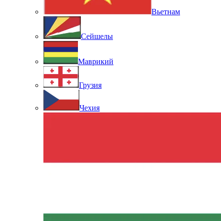
Вьетнам
Сейшелы
Маврикий
Грузия
Чехия