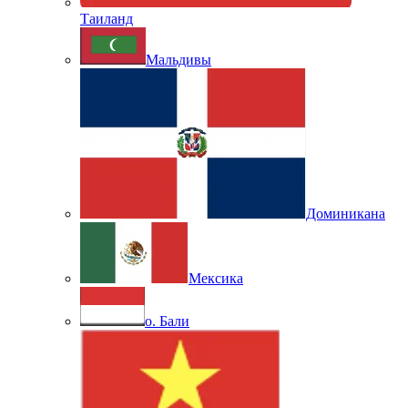
Таиланд
Мальдивы
Доминикана
Мексика
о. Бали