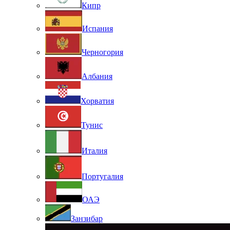
Кипр
Испания
Черногория
Албания
Хорватия
Тунис
Италия
Португалия
ОАЭ
Занзибар