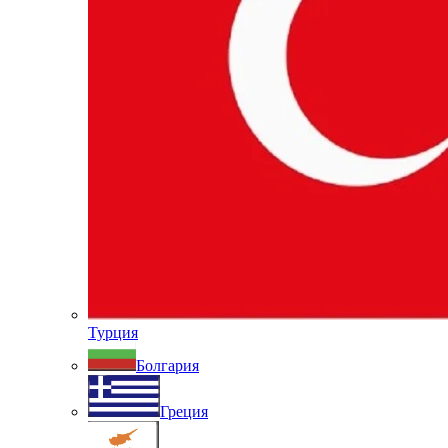
Турция
Болгария
Греция