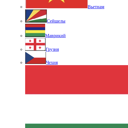
Вьетнам
Сейшелы
Маврикий
Грузия
Чехия