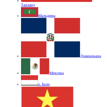
Таиланд
Мальдивы
Доминикана
Мексика
о. Бали