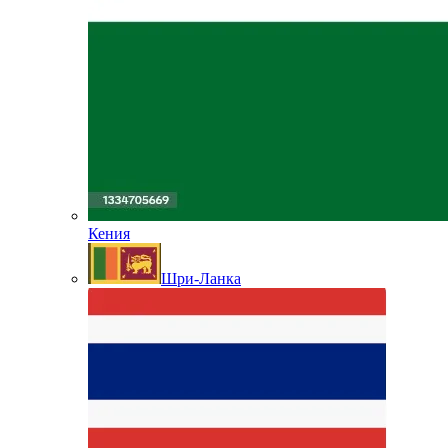
Кения
Шри-Ланка