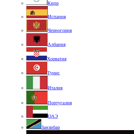
Кипр
Испания
Черногория
Албания
Хорватия
Тунис
Италия
Португалия
ОАЭ
Занзибар