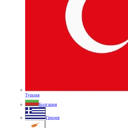
Турция
Болгария
Греция