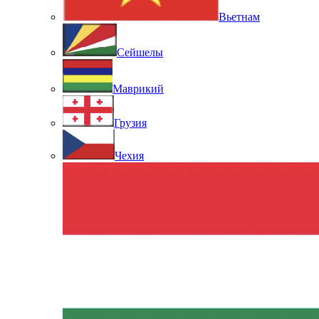
Вьетнам
Сейшелы
Маврикий
Грузия
Чехия