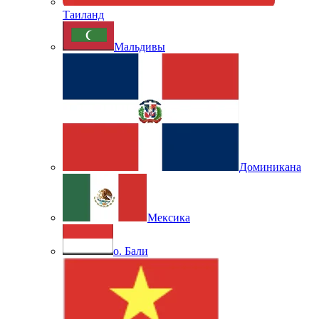
Таиланд
Мальдивы
Доминикана
Мексика
о. Бали