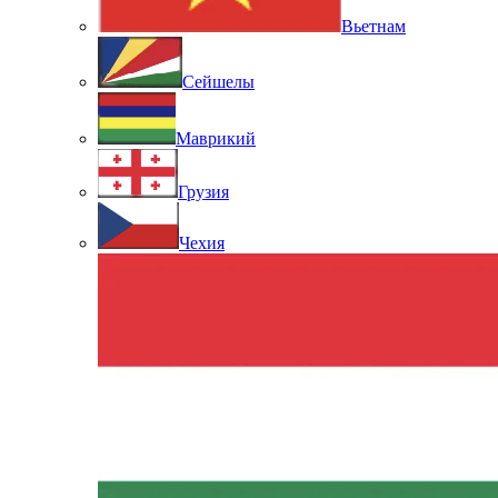
Вьетнам
Сейшелы
Маврикий
Грузия
Чехия