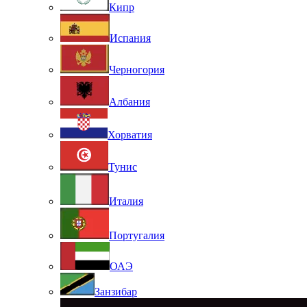
Кипр
Испания
Черногория
Албания
Хорватия
Тунис
Италия
Португалия
ОАЭ
Занзибар