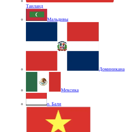
Таиланд
Мальдивы
Доминикана
Мексика
о. Бали