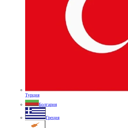
Турция
Болгария
Греция