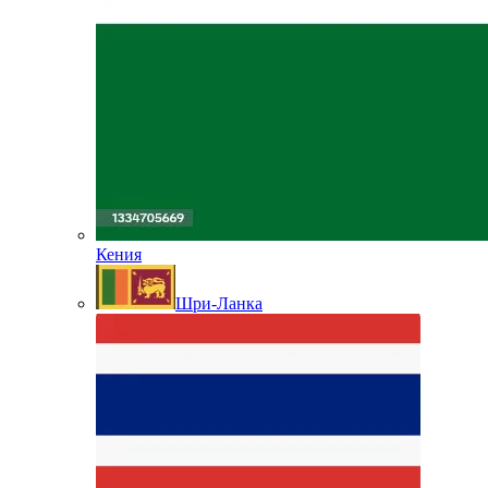
Кения
Шри-Ланка