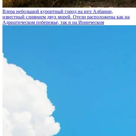
Влера
небольшой курортный город на юге Албании,
известный слиянием двух морей. Отели расположены как на
Адриатическом побережье, так и на Ионическом