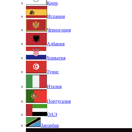
Кипр
Испания
Черногория
Албания
Хорватия
Тунис
Италия
Португалия
ОАЭ
Занзибар