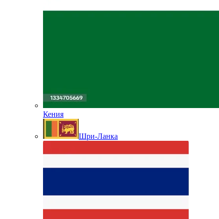
Кения
Шри-Ланка