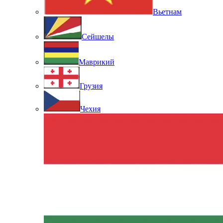
Вьетнам
Сейшелы
Маврикий
Грузия
Чехия