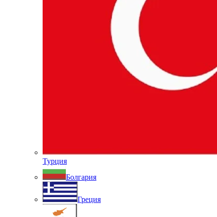
Турция
Болгария
Греция