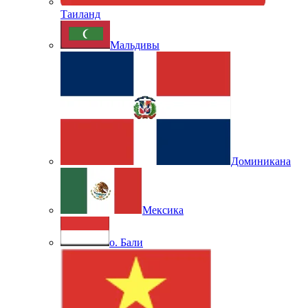
Таиланд
Мальдивы
Доминикана
Мексика
о. Бали