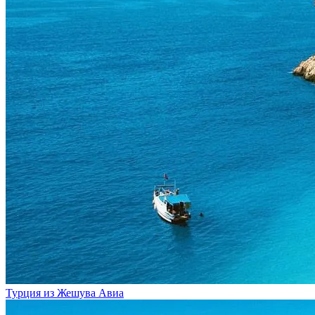
Турция из Жешува
Авиа