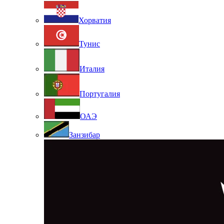
Хорватия
Тунис
Италия
Португалия
ОАЭ
Занзибар