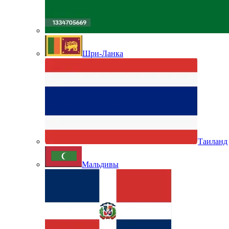
Шри-Ланка
Таиланд
Мальдивы