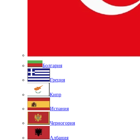
Болгария
Греция
Кипр
Испания
Черногория
Албания