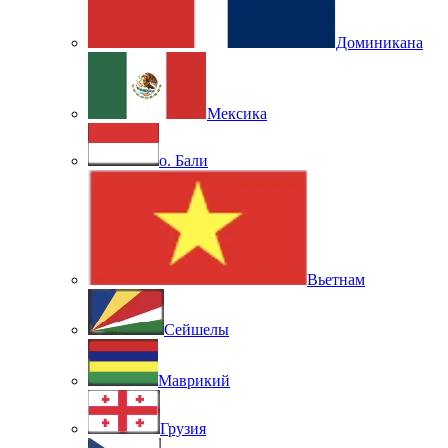
Доминикана
Мексика
о. Бали
Вьетнам
Сейшелы
Маврикий
Грузия