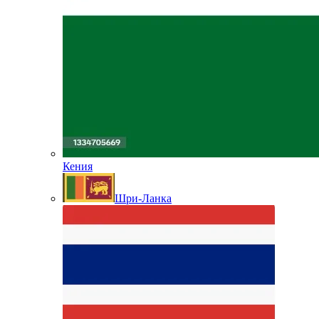
Кения
Шри-Ланка