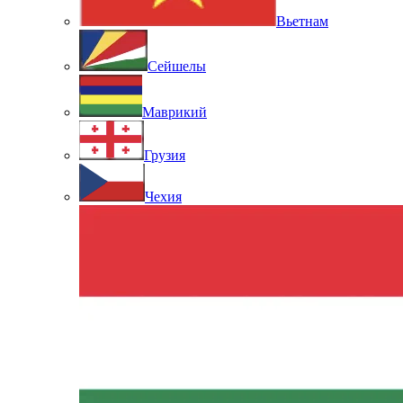
Вьетнам
Сейшелы
Маврикий
Грузия
Чехия