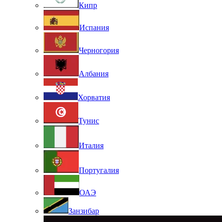
Кипр
Испания
Черногория
Албания
Хорватия
Тунис
Италия
Португалия
ОАЭ
Занзибар