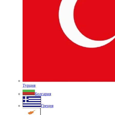
Турция
Болгария
Греция