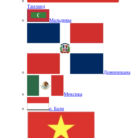
Таиланд
Мальдивы
Доминикана
Мексика
о. Бали