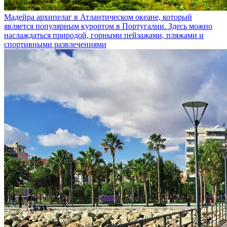
Мадейра
архипелаг в Атлантическом океане, который
является популярным курортом в Португалии. Здесь можно
наслаждаться природой, горными пейзажами, пляжами и
спортивными развлечениями