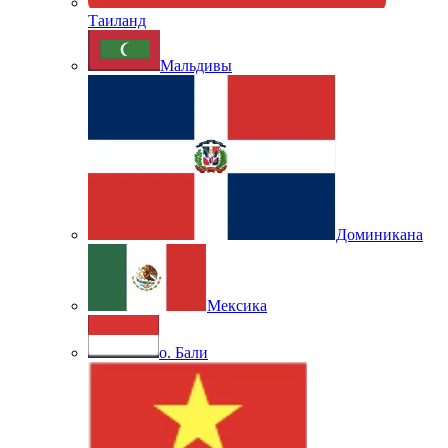
Таиланд
Мальдивы
Доминикана
Мексика
о. Бали