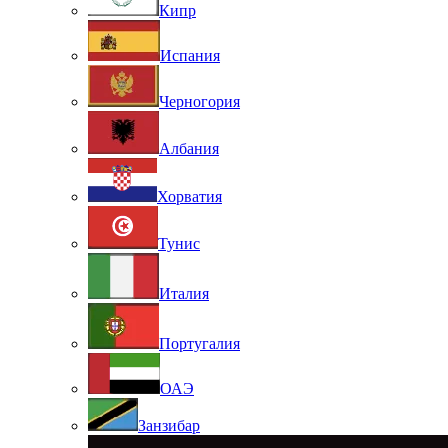
Кипр
Испания
Черногория
Албания
Хорватия
Тунис
Италия
Португалия
ОАЭ
Занзибар