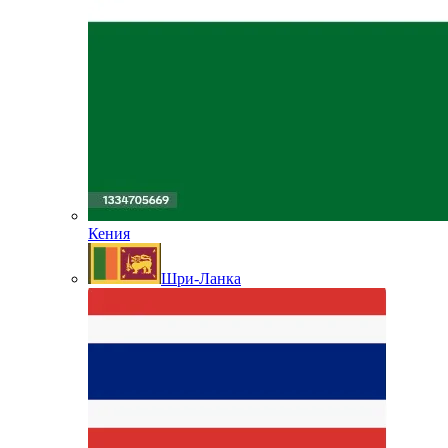
Кения
Шри-Ланка