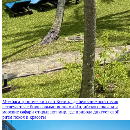
Момбаса
тропический рай Кении, где белоснежный песок
встречается с бирюзовыми волнами Индийского океана, а
морские сафари открывают мир, где природа диктует свой
ритм покоя и красоты