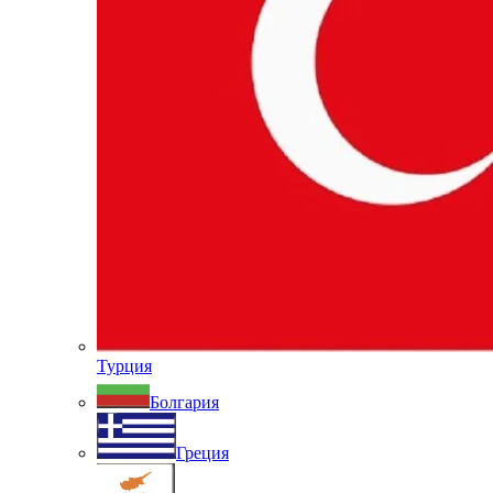
Турция
Болгария
Греция