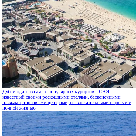
Дубай
один из самых популярных курортов в ОАЭ,
известный своими роскошными отелями, бесконечными
пляжами, торговыми центрами, развлекательными парками и
ночной жизнью