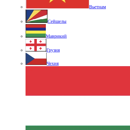
Вьетнам
Сейшелы
Маврикий
Грузия
Чехия