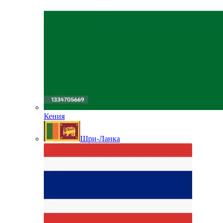
Кения
Шри-Ланка