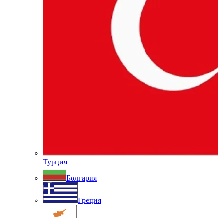
Турция
Болгария
Греция