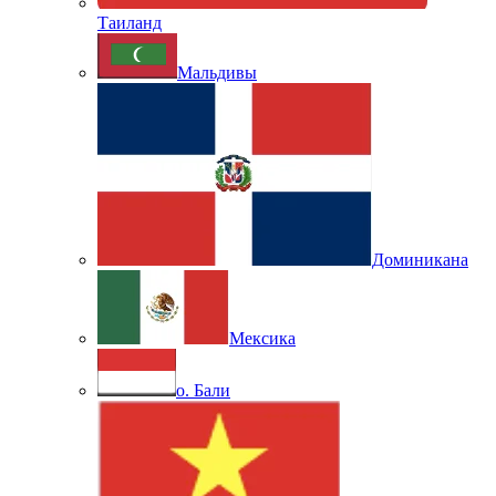
Таиланд
Мальдивы
Доминикана
Мексика
о. Бали