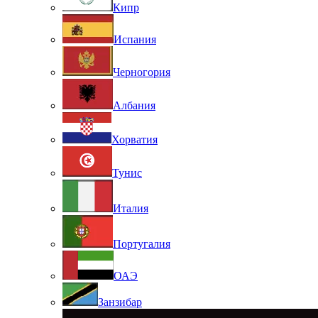
Кипр
Испания
Черногория
Албания
Хорватия
Тунис
Италия
Португалия
ОАЭ
Занзибар