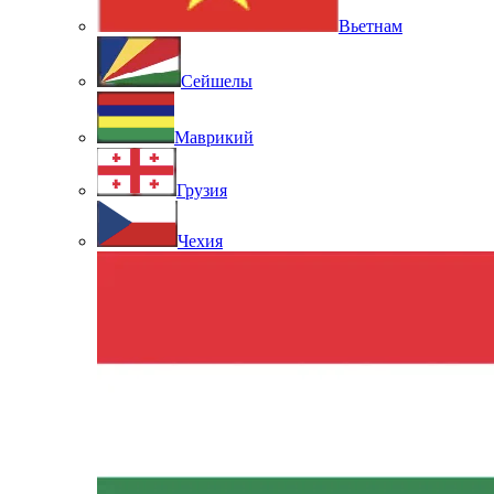
Вьетнам
Сейшелы
Маврикий
Грузия
Чехия