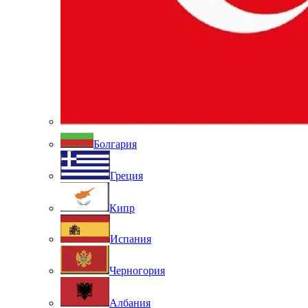
Болгария
Греция
Кипр
Испания
Черногория
Албания