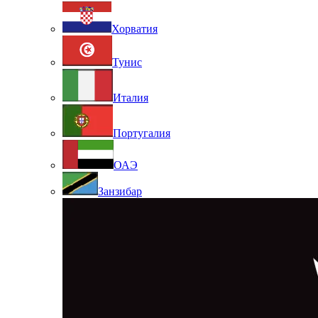
Хорватия
Тунис
Италия
Португалия
ОАЭ
Занзибар