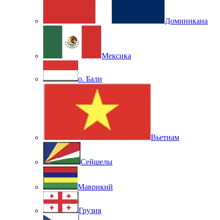
Доминикана
Мексика
о. Бали
Вьетнам
Сейшелы
Маврикий
Грузия