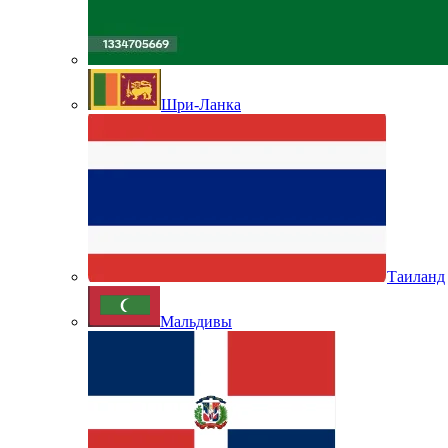
Шри-Ланка
Таиланд
Мальдивы