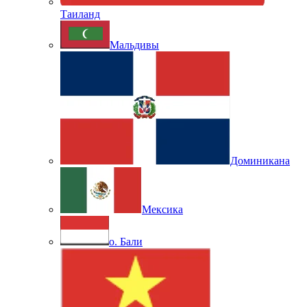
Таиланд
Мальдивы
Доминикана
Мексика
о. Бали