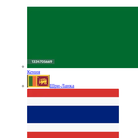
Кения
Шри-Ланка