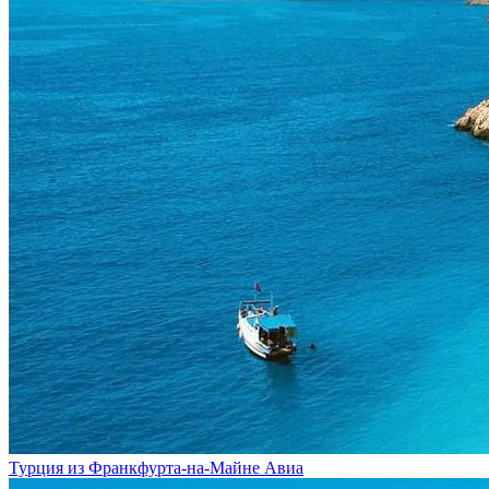
Турция из Франкфурта-на-Майне
Авиа