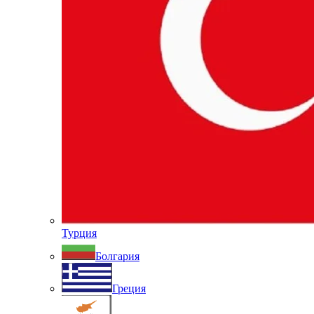
Турция
Болгария
Греция