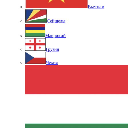
Вьетнам
Сейшелы
Маврикий
Грузия
Чехия