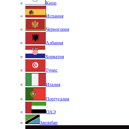
Кипр
Испания
Черногория
Албания
Хорватия
Тунис
Италия
Португалия
ОАЭ
Занзибар