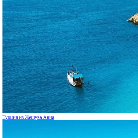
Турция из Жешува
Авиа