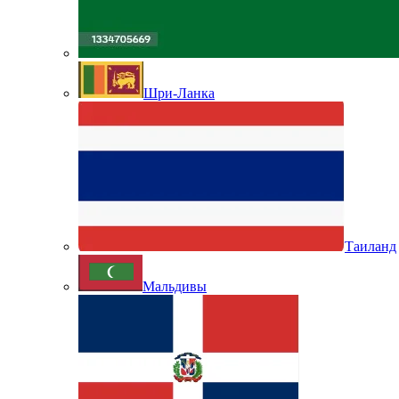
Шри-Ланка
Таиланд
Мальдивы