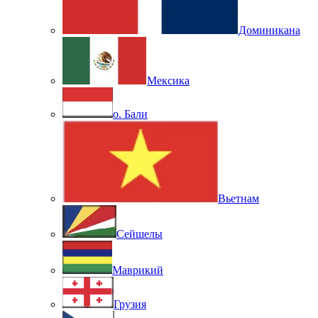
Доминикана
Мексика
о. Бали
Вьетнам
Сейшелы
Маврикий
Грузия