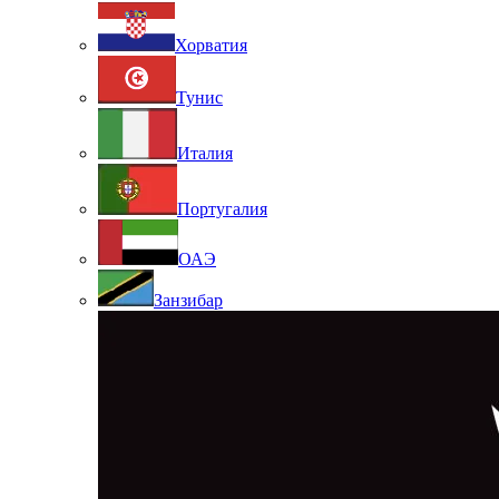
Хорватия
Тунис
Италия
Португалия
ОАЭ
Занзибар