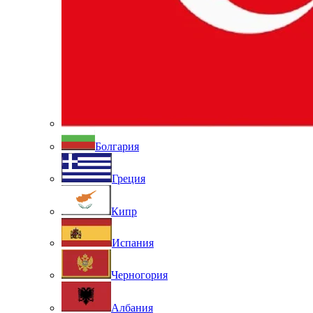
Болгария
Греция
Кипр
Испания
Черногория
Албания