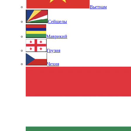
Вьетнам
Сейшелы
Маврикий
Грузия
Чехия