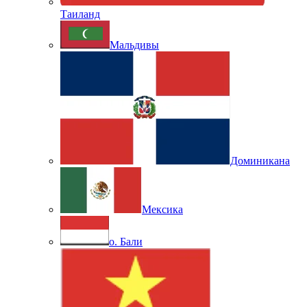
Таиланд
Мальдивы
Доминикана
Мексика
о. Бали