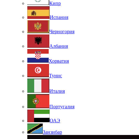
Кипр
Испания
Черногория
Албания
Хорватия
Тунис
Италия
Португалия
ОАЭ
Занзибар