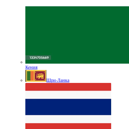
Кения
Шри-Ланка