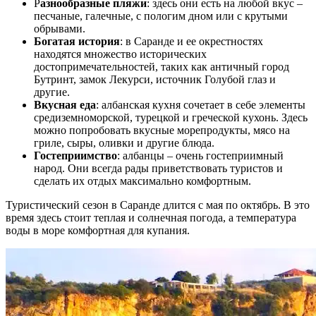
Р
азнообразные пляжи
: здесь они есть на любой вкус –
песчаные, галечные, с пологим дном или с крутыми
обрывами.
Богатая история
: в Саранде и ее окрестностях
находятся множество исторических
достопримечательностей, таких как античный город
Бутринт, замок Лекурси, источник Голубой глаз и
другие.
Вкусная еда
: албанская кухня сочетает в себе элементы
средиземноморской, турецкой и греческой кухонь. Здесь
можно попробовать вкусные морепродукты, мясо на
гриле, сыры, оливки и другие блюда.
Гостеприимство
: албанцы – очень гостеприимный
народ. Они всегда рады приветствовать туристов и
сделать их отдых максимально комфортным.
Туристический сезон в Саранде длится с мая по октябрь. В это
время здесь стоит теплая и солнечная погода, а температура
воды в море комфортная для купания.