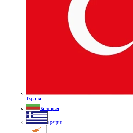
Турция
Болгария
Греция