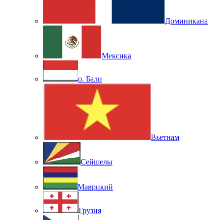
Доминикана
Мексика
о. Бали
Вьетнам
Сейшелы
Маврикий
Грузия