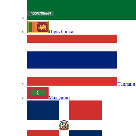
Шри-Ланка
Таиланд
Мальдивы