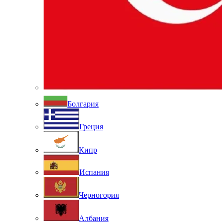
Болгария
Греция
Кипр
Испания
Черногория
Албания