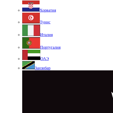
Хорватия
Тунис
Италия
Португалия
ОАЭ
Занзибар